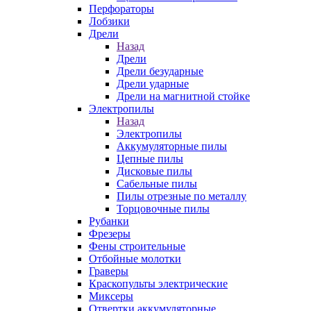
Перфораторы
Лобзики
Дрели
Назад
Дрели
Дрели безударные
Дрели ударные
Дрели на магнитной стойке
Электропилы
Назад
Электропилы
Аккумуляторные пилы
Цепные пилы
Дисковые пилы
Сабельные пилы
Пилы отрезные по металлу
Торцовочные пилы
Рубанки
Фрезеры
Фены строительные
Отбойные молотки
Граверы
Краскопульты электрические
Миксеры
Отвертки аккумуляторные