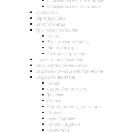
Опрыскиватели бензиновые
Опрыскиватели на колесах
Дровоколы
Зернодробилки
Бензоножницы
Тракторы и райдеры
Назад
Тракторы и райдеры
Минитракторы
Газонные трактора
Подметальные машины
Сенокосилки бензиновые
Садовые ножницы электрические
Садовый инвентарь
Назад
Садовый инвентарь
Тележки
Сеялки
Оборудование для полива
Лопаты
Буры садовые
Валики садовые
Рыхлители