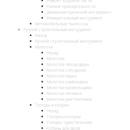
Ремонт ходовой части
Разные принадлежности
Динамометрический инструмент
Измерительный инструмент
Автомобильные пылесосы
Ручной строительный инструмент
Назад
Ручной строительный инструмент
Молотки
Назад
Молотки
Молотки гвоздодеры
Молотки слесарные
Молотки кирка
Молотки каменщика
Молотки кровельщика
Молотки печника
Молотки рихтовочные
Топоры и колуны
Назад
Топоры и колуны
Топоры туристические
Колуны для дров