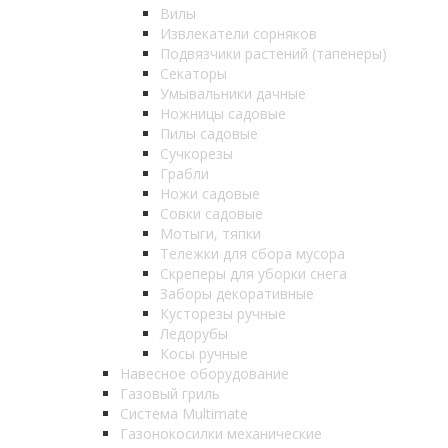
Вилы
Извлекатели сорняков
Подвязчики растений (тапенеры)
Секаторы
Умывальники дачные
Ножницы садовые
Пилы садовые
Сучкорезы
Грабли
Ножи садовые
Совки садовые
Мотыги, тяпки
Тележки для сбора мусора
Скреперы для уборки снега
Заборы декоративные
Кусторезы ручные
Ледорубы
Косы ручные
Навесное оборудование
Газовый гриль
Система Multimate
Газонокосилки механические