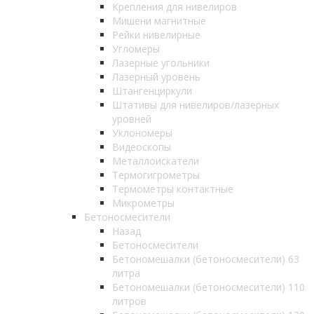
Крепления для нивелиров
Мишени магнитные
Рейки нивелирные
Угломеры
Лазерные угольники
Лазерный уровень
Штангенциркули
Штативы для нивелиров/лазерных
уровней
Уклономеры
Видеоскопы
Металлоискатели
Термогигрометры
Термометры контактные
Микрометры
Бетоносмесители
Назад
Бетоносмесители
Бетономешалки (бетоносмесители) 63
литра
Бетономешалки (бетоносмесители) 110
литров