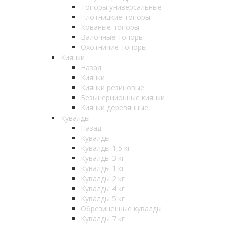
Топоры универсальные
Плотницкие топоры
Кованые топоры
Валочные топоры
Охотничие топоры
Киянки
Назад
Киянки
Киянки резиновые
Безынерционные киянки
Киянки деревянные
Кувалды
Назад
Кувалды
Кувалды 1,5 кг
Кувалды 3 кг
Кувалды 1 кг
Кувалды 2 кг
Кувалды 4 кг
Кувалды 5 кг
Обрезиненные кувалды
Кувалды 7 кг