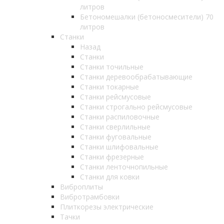
литров
Бетономешалки (бетоносмесители) 70
литров
Станки
Назад
Станки
Станки точильные
Станки деревообрабатывающие
Станки токарные
Станки рейсмусовые
Станки строгально рейсмусовые
Станки распиловочные
Станки сверлильные
Станки фуговальные
Станки шлифовальные
Станки фрезерные
Станки ленточнопильные
Станки для ковки
Виброплиты
Вибротрамбовки
Плиткорезы электрические
Тачки