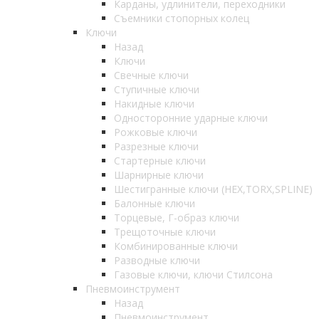
Карданы, удлинители, переходники
Съемники стопорных колец
Ключи
Назад
Ключи
Свечные ключи
Ступичные ключи
Накидные ключи
Односторонние ударные ключи
Рожковые ключи
Разрезные ключи
Стартерные ключи
Шарнирные ключи
Шестигранные ключи (HEX,TORX,SPLINE)
Балонные ключи
Торцевые, Г-образ ключи
Трещоточные ключи
Комбинированные ключи
Разводные ключи
Газовые ключи, ключи Стилсона
Пневмоинструмент
Назад
Пневмоинструмент