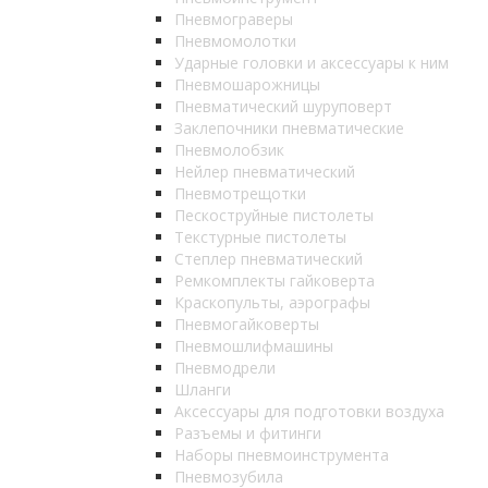
Пневмограверы
Пневмомолотки
Ударные головки и аксессуары к ним
Пневмошарожницы
Пневматический шуруповерт
Заклепочники пневматические
Пневмолобзик
Нейлер пневматический
Пневмотрещотки
Пескоструйные пистолеты
Текстурные пистолеты
Степлер пневматический
Ремкомплекты гайковерта
Краскопульты, аэрографы
Пневмогайковерты
Пневмошлифмашины
Пневмодрели
Шланги
Аксессуары для подготовки воздуха
Разъемы и фитинги
Наборы пневмоинструмента
Пневмозубила