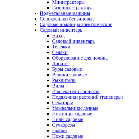
Минитракторы
Газонные трактора
Подметальные машины
Сенокосилки бензиновые
Садовые ножницы электрические
Садовый инвентарь
Назад
Садовый инвентарь
Тележки
Сеялки
Оборудование для полива
Лопаты
Буры садовые
Валики садовые
Рыхлители
Вилы
Извлекатели сорняков
Подвязчики растений (тапенеры)
Секаторы
Умывальники дачные
Ножницы садовые
Пилы садовые
Сучкорезы
Грабли
Ножи садовые