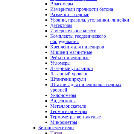
Влагомеры
Измерители прочности бетона
Разметки лазерные
Уровни, правила, угольники, линейки
Детекторы
Измерительное колесо
Комплекты геодезического
оборудования
Крепления для нивелиров
Мишени магнитные
Рейки нивелирные
Угломеры
Лазерные угольники
Лазерный уровень
Штангенциркули
Штативы для нивелиров/лазерных
уровней
Уклономеры
Видеоскопы
Металлоискатели
Термогигрометры
Термометры контактные
Микрометры
Бетоносмесители
Назад