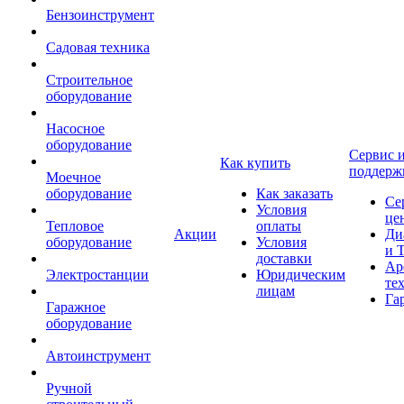
Бензоинструмент
Садовая техника
Строительное
оборудование
Насосное
оборудование
Сервис 
Как купить
поддерж
Моечное
оборудование
Как заказать
Се
Условия
це
Тепловое
оплаты
Акции
Ди
оборудование
Условия
и 
доставки
Ар
Электростанции
Юридическим
те
лицам
Га
Гаражное
оборудование
Автоинструмент
Ручной