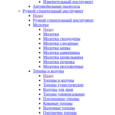
Измерительный инструмент
Автомобильные пылесосы
Ручной строительный инструмент
Назад
Ручной строительный инструмент
Молотки
Назад
Молотки
Молотки гвоздодеры
Молотки слесарные
Молотки кирка
Молотки каменщика
Молотки кровельщика
Молотки печника
Молотки рихтовочные
Топоры и колуны
Назад
Топоры и колуны
Топоры туристические
Колуны для дров
Топоры универсальные
Плотницкие топоры
Кованые топоры
Валочные топоры
Охотничие топоры