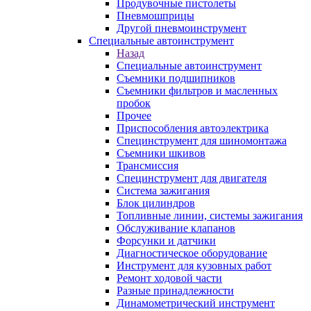
Продувочные пистолеты
Пневмошприцы
Другой пневмоинструмент
Специальные автоинструмент
Назад
Специальные автоинструмент
Съемники подшипников
Съемники фильтров и масленных
пробок
Прочее
Приспособления автоэлектрика
Специнструмент для шиномонтажа
Съемники шкивов
Трансмиссия
Специнструмент для двигателя
Система зажигания
Блок цилиндров
Топливные линии, системы зажигания
Обслуживание клапанов
Форсунки и датчики
Диагностическое оборудование
Инструмент для кузовных работ
Ремонт ходовой части
Разные принадлежности
Динамометрический инструмент