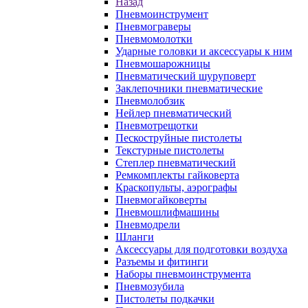
Назад
Пневмоинструмент
Пневмограверы
Пневмомолотки
Ударные головки и аксессуары к ним
Пневмошарожницы
Пневматический шуруповерт
Заклепочники пневматические
Пневмолобзик
Нейлер пневматический
Пневмотрещотки
Пескоструйные пистолеты
Текстурные пистолеты
Степлер пневматический
Ремкомплекты гайковерта
Краскопульты, аэрографы
Пневмогайковерты
Пневмошлифмашины
Пневмодрели
Шланги
Аксессуары для подготовки воздуха
Разъемы и фитинги
Наборы пневмоинструмента
Пневмозубила
Пистолеты подкачки