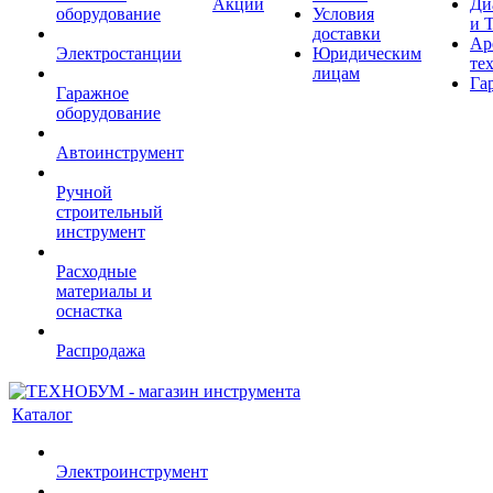
Акции
Ди
оборудование
Условия
и 
доставки
Ар
Электростанции
Юридическим
те
лицам
Га
Гаражное
оборудование
Автоинструмент
Ручной
строительный
инструмент
Расходные
материалы и
оснастка
Распродажа
Каталог
Электроинструмент