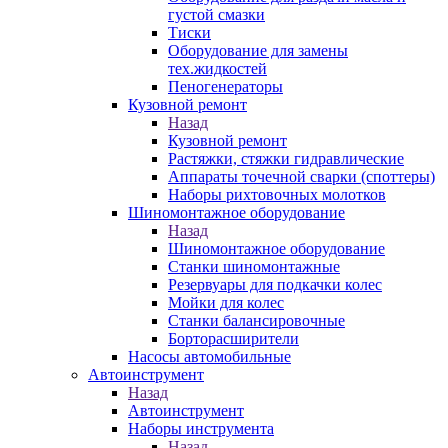
густой смазки
Тиски
Оборудование для замены
тех.жидкостей
Пеногенераторы
Кузовной ремонт
Назад
Кузовной ремонт
Растяжки, стяжки гидравлические
Аппараты точечной сварки (споттеры)
Наборы рихтовочных молотков
Шиномонтажное оборудование
Назад
Шиномонтажное оборудование
Станки шиномонтажные
Резервуары для подкачки колес
Мойки для колес
Станки балансировочные
Борторасширители
Насосы автомобильные
Автоинструмент
Назад
Автоинструмент
Наборы инструмента
Назад