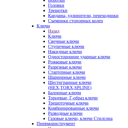
Воротки
Головки
Трещотки
Карданы, удлинители, переходники
Съемники стопорных колец
Ключи
Назад
Ключи
Свечные ключи
Ступичные ключи
Накидные ключи
Односторонние ударные ключи
Рожковые ключи
Разрезные ключи
Стартерные ключи
Шарнирные ключи
Шестигранные ключи
(HEX,TORX,SPLINE)
Балонные ключи
Торцевые, Г-образ ключи
Трещоточные ключи
Комбинированные ключи
Разводные ключи
Газовые ключи, ключи Стилсона
Пневмоинструмент