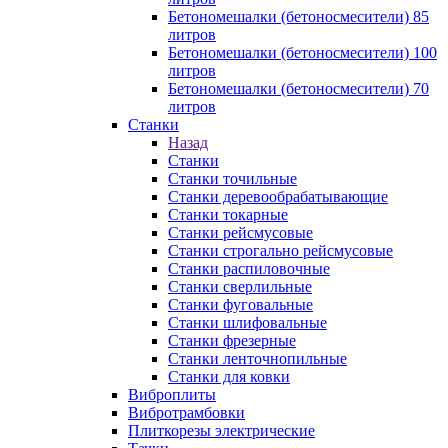
Бетономешалки (бетоносмесители) 85
литров
Бетономешалки (бетоносмесители) 100
литров
Бетономешалки (бетоносмесители) 70
литров
Станки
Назад
Станки
Станки точильные
Станки деревообрабатывающие
Станки токарные
Станки рейсмусовые
Станки строгально рейсмусовые
Станки распиловочные
Станки сверлильные
Станки фуговальные
Станки шлифовальные
Станки фрезерные
Станки ленточнопильные
Станки для ковки
Виброплиты
Вибротрамбовки
Плиткорезы электрические