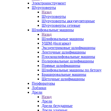
Электроинструмент
Шуруповерты
Назад
Шуруповерты
Шуруповерты аккумуляторные
Шуруповерты сетевые
Шлифовальные машины
Назад
Шлифовальные машины
УШМ (болгарки)
Эксцентриковые шлифмашины
Ленточные шлифмашины
Плоскошлифовальные машины
Полировальные шлифмашины
Прямые шлифмашины
Шлифовальные машины по бетону
Брашировальные машины
Щеточные шлифмашины
Перфораторы
Лобзики
Дрели
Назад
Дрели
Дрели безударные
Дрели ударные