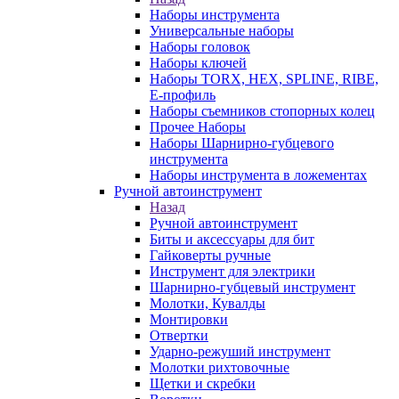
Наборы инструмента
Универсальные наборы
Наборы головок
Наборы ключей
Наборы TORX, HEX, SPLINE, RIBE,
E-профиль
Наборы съемников стопорных колец
Прочее Наборы
Наборы Шарнирно-губцевого
инструмента
Наборы инструмента в ложементах
Ручной автоинструмент
Назад
Ручной автоинструмент
Биты и аксессуары для бит
Гайковерты ручные
Инструмент для электрики
Шарнирно-губцевый инструмент
Молотки, Кувалды
Монтировки
Отвертки
Ударно-режуший инструмент
Молотки рихтовочные
Щетки и скребки