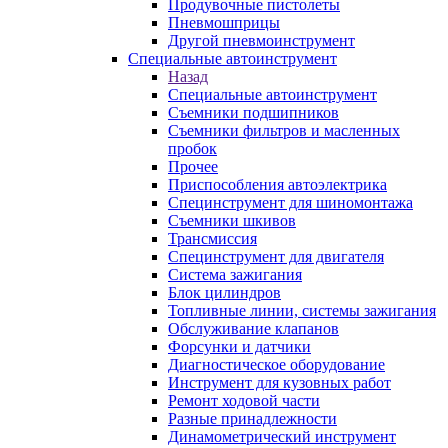
Продувочные пистолеты
Пневмошприцы
Другой пневмоинструмент
Специальные автоинструмент
Назад
Специальные автоинструмент
Съемники подшипников
Съемники фильтров и масленных
пробок
Прочее
Приспособления автоэлектрика
Специнструмент для шиномонтажа
Съемники шкивов
Трансмиссия
Специнструмент для двигателя
Система зажигания
Блок цилиндров
Топливные линии, системы зажигания
Обслуживание клапанов
Форсунки и датчики
Диагностическое оборудование
Инструмент для кузовных работ
Ремонт ходовой части
Разные принадлежности
Динамометрический инструмент