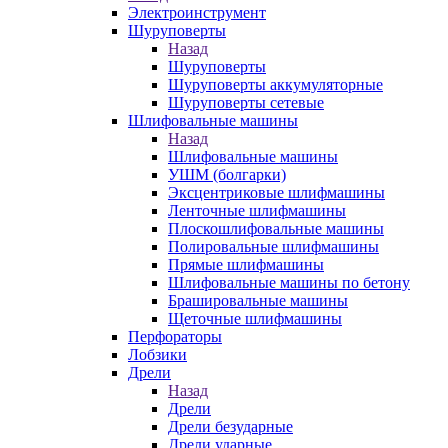
Электроинструмент
Шуруповерты
Назад
Шуруповерты
Шуруповерты аккумуляторные
Шуруповерты сетевые
Шлифовальные машины
Назад
Шлифовальные машины
УШМ (болгарки)
Эксцентриковые шлифмашины
Ленточные шлифмашины
Плоскошлифовальные машины
Полировальные шлифмашины
Прямые шлифмашины
Шлифовальные машины по бетону
Брашировальные машины
Щеточные шлифмашины
Перфораторы
Лобзики
Дрели
Назад
Дрели
Дрели безударные
Дрели ударные