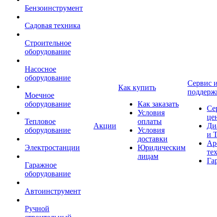
Бензоинструмент
Садовая техника
Строительное
оборудование
Насосное
оборудование
Сервис 
Как купить
поддерж
Моечное
оборудование
Как заказать
Се
Условия
це
Тепловое
оплаты
Акции
Ди
оборудование
Условия
и 
доставки
Ар
Электростанции
Юридическим
те
лицам
Га
Гаражное
оборудование
Автоинструмент
Ручной