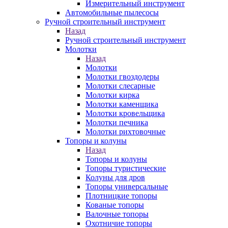
Измерительный инструмент
Автомобильные пылесосы
Ручной строительный инструмент
Назад
Ручной строительный инструмент
Молотки
Назад
Молотки
Молотки гвоздодеры
Молотки слесарные
Молотки кирка
Молотки каменщика
Молотки кровельщика
Молотки печника
Молотки рихтовочные
Топоры и колуны
Назад
Топоры и колуны
Топоры туристические
Колуны для дров
Топоры универсальные
Плотницкие топоры
Кованые топоры
Валочные топоры
Охотничие топоры