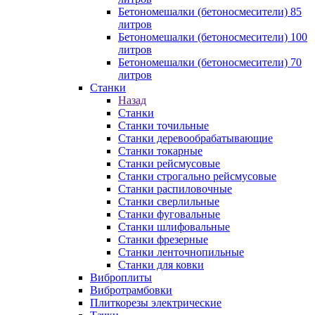
Бетономешалки (бетоносмесители) 85
литров
Бетономешалки (бетоносмесители) 100
литров
Бетономешалки (бетоносмесители) 70
литров
Станки
Назад
Станки
Станки точильные
Станки деревообрабатывающие
Станки токарные
Станки рейсмусовые
Станки строгально рейсмусовые
Станки распиловочные
Станки сверлильные
Станки фуговальные
Станки шлифовальные
Станки фрезерные
Станки ленточнопильные
Станки для ковки
Виброплиты
Вибротрамбовки
Плиткорезы электрические