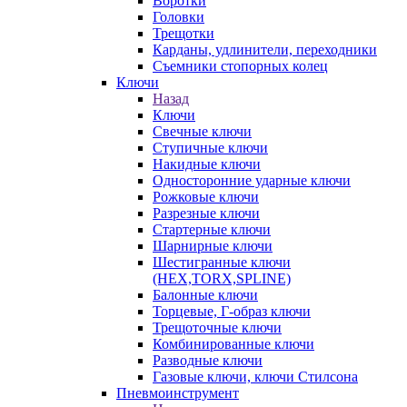
Воротки
Головки
Трещотки
Карданы, удлинители, переходники
Съемники стопорных колец
Ключи
Назад
Ключи
Свечные ключи
Ступичные ключи
Накидные ключи
Односторонние ударные ключи
Рожковые ключи
Разрезные ключи
Стартерные ключи
Шарнирные ключи
Шестигранные ключи
(HEX,TORX,SPLINE)
Балонные ключи
Торцевые, Г-образ ключи
Трещоточные ключи
Комбинированные ключи
Разводные ключи
Газовые ключи, ключи Стилсона
Пневмоинструмент