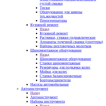
густой смазки
Тиски
Оборудование для замены
тех.жидкостей
Пеногенераторы
Кузовной ремонт
Назад
Кузовной ремонт
Растяжки, стяжки гидравлические
Аппараты точечной сварки (споттеры)
Наборы рихтовочных молотков
Шиномонтажное оборудование
Назад
Шиномонтажное оборудование
Станки шиномонтажные
Резервуары для подкачки колес
Мойки для колес
Станки балансировочные
Борторасширители
Насосы автомобильные
Автоинструмент
Назад
Автоинструмент
Наборы инструмента
Назад