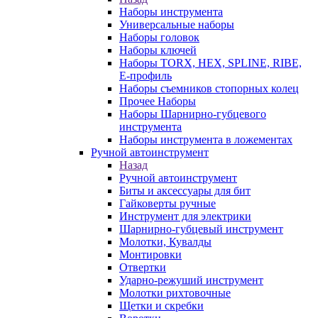
Наборы инструмента
Универсальные наборы
Наборы головок
Наборы ключей
Наборы TORX, HEX, SPLINE, RIBE,
E-профиль
Наборы съемников стопорных колец
Прочее Наборы
Наборы Шарнирно-губцевого
инструмента
Наборы инструмента в ложементах
Ручной автоинструмент
Назад
Ручной автоинструмент
Биты и аксессуары для бит
Гайковерты ручные
Инструмент для электрики
Шарнирно-губцевый инструмент
Молотки, Кувалды
Монтировки
Отвертки
Ударно-режуший инструмент
Молотки рихтовочные
Щетки и скребки