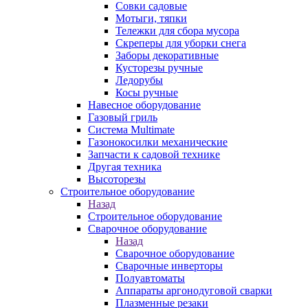
Совки садовые
Мотыги, тяпки
Тележки для сбора мусора
Скреперы для уборки снега
Заборы декоративные
Кусторезы ручные
Ледорубы
Косы ручные
Навесное оборудование
Газовый гриль
Система Multimate
Газонокосилки механические
Запчасти к садовой технике
Другая техника
Высоторезы
Строительное оборудование
Назад
Строительное оборудование
Сварочное оборудование
Назад
Сварочное оборудование
Сварочные инверторы
Полуавтоматы
Аппараты аргонодуговой сварки
Плазменные резаки