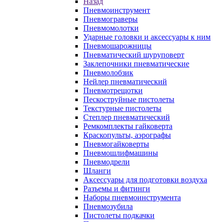
Назад
Пневмоинструмент
Пневмограверы
Пневмомолотки
Ударные головки и аксессуары к ним
Пневмошарожницы
Пневматический шуруповерт
Заклепочники пневматические
Пневмолобзик
Нейлер пневматический
Пневмотрещотки
Пескоструйные пистолеты
Текстурные пистолеты
Степлер пневматический
Ремкомплекты гайковерта
Краскопульты, аэрографы
Пневмогайковерты
Пневмошлифмашины
Пневмодрели
Шланги
Аксессуары для подготовки воздуха
Разъемы и фитинги
Наборы пневмоинструмента
Пневмозубила
Пистолеты подкачки