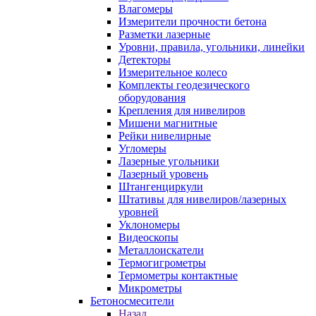
Влагомеры
Измерители прочности бетона
Разметки лазерные
Уровни, правила, угольники, линейки
Детекторы
Измерительное колесо
Комплекты геодезического
оборудования
Крепления для нивелиров
Мишени магнитные
Рейки нивелирные
Угломеры
Лазерные угольники
Лазерный уровень
Штангенциркули
Штативы для нивелиров/лазерных
уровней
Уклономеры
Видеоскопы
Металлоискатели
Термогигрометры
Термометры контактные
Микрометры
Бетоносмесители
Назад