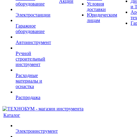
Акции
Ди
оборудование
Условия
и 
доставки
Ар
Электростанции
Юридическим
те
лицам
Га
Гаражное
оборудование
Автоинструмент
Ручной
строительный
инструмент
Расходные
материалы и
оснастка
Распродажа
Каталог
Электроинструмент