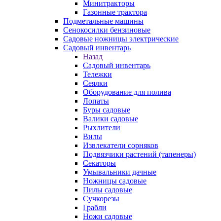
Минитракторы
Газонные трактора
Подметальные машины
Сенокосилки бензиновые
Садовые ножницы электрические
Садовый инвентарь
Назад
Садовый инвентарь
Тележки
Сеялки
Оборудование для полива
Лопаты
Буры садовые
Валики садовые
Рыхлители
Вилы
Извлекатели сорняков
Подвязчики растений (тапенеры)
Секаторы
Умывальники дачные
Ножницы садовые
Пилы садовые
Сучкорезы
Грабли
Ножи садовые