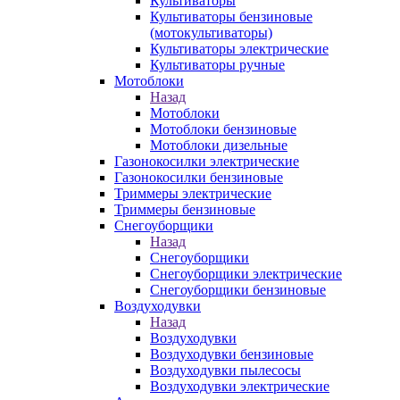
Культиваторы
Культиваторы бензиновые
(мотокультиваторы)
Культиваторы электрические
Культиваторы ручные
Мотоблоки
Назад
Мотоблоки
Мотоблоки бензиновые
Мотоблоки дизельные
Газонокосилки электрические
Газонокосилки бензиновые
Триммеры электрические
Триммеры бензиновые
Снегоуборщики
Назад
Снегоуборщики
Снегоуборщики электрические
Снегоуборщики бензиновые
Воздуходувки
Назад
Воздуходувки
Воздуходувки бензиновые
Воздуходувки пылесосы
Воздуходувки электрические