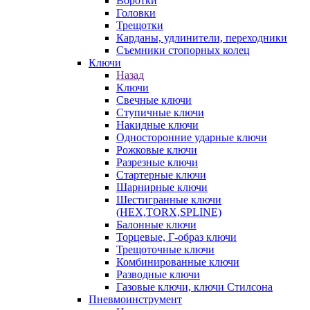
Воротки
Головки
Трещотки
Карданы, удлинители, переходники
Съемники стопорных колец
Ключи
Назад
Ключи
Свечные ключи
Ступичные ключи
Накидные ключи
Односторонние ударные ключи
Рожковые ключи
Разрезные ключи
Стартерные ключи
Шарнирные ключи
Шестигранные ключи
(HEX,TORX,SPLINE)
Балонные ключи
Торцевые, Г-образ ключи
Трещоточные ключи
Комбинированные ключи
Разводные ключи
Газовые ключи, ключи Стилсона
Пневмоинструмент