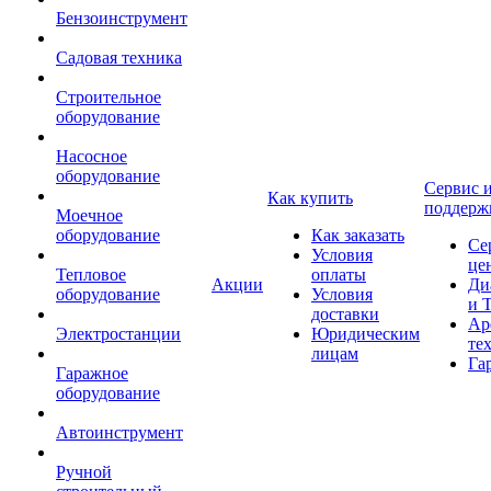
Бензоинструмент
Садовая техника
Строительное
оборудование
Насосное
оборудование
Сервис 
Как купить
поддерж
Моечное
оборудование
Как заказать
Се
Условия
це
Тепловое
оплаты
Акции
Ди
оборудование
Условия
и 
доставки
Ар
Электростанции
Юридическим
те
лицам
Га
Гаражное
оборудование
Автоинструмент
Ручной