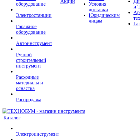
Акции
Ди
оборудование
Условия
и 
доставки
Ар
Электростанции
Юридическим
те
лицам
Га
Гаражное
оборудование
Автоинструмент
Ручной
строительный
инструмент
Расходные
материалы и
оснастка
Распродажа
Каталог
Электроинструмент