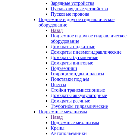
Зарядные устройства
Пуско-зарядные устройства
Пусковые провода
Подъемное и другое гидравлическое
оборудование
Назад
Подъемное и другое гидравлическое
оборудование
Домкраты подкатные
Домкраты пневмогидравлические
Домкраты бутылочные
Домкраты винтовые
Подъемники
Гидроцилиндры и насосы
Подставки под а/м
Прессы
Стойки трансмиссионные
Домкраты аккумуляторные
Домкраты реечные
Трубогибы гидравлические
Подъемные механизмы
Назад
Подъемные механизмы
Краны
Автоподъемники