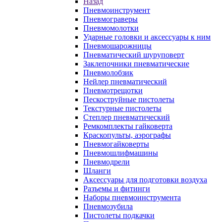
Назад
Пневмоинструмент
Пневмограверы
Пневмомолотки
Ударные головки и аксессуары к ним
Пневмошарожницы
Пневматический шуруповерт
Заклепочники пневматические
Пневмолобзик
Нейлер пневматический
Пневмотрещотки
Пескоструйные пистолеты
Текстурные пистолеты
Степлер пневматический
Ремкомплекты гайковерта
Краскопульты, аэрографы
Пневмогайковерты
Пневмошлифмашины
Пневмодрели
Шланги
Аксессуары для подготовки воздуха
Разъемы и фитинги
Наборы пневмоинструмента
Пневмозубила
Пистолеты подкачки