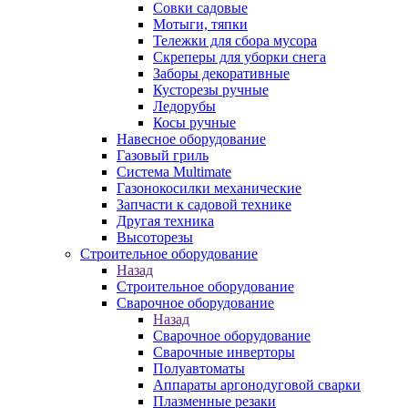
Совки садовые
Мотыги, тяпки
Тележки для сбора мусора
Скреперы для уборки снега
Заборы декоративные
Кусторезы ручные
Ледорубы
Косы ручные
Навесное оборудование
Газовый гриль
Система Multimate
Газонокосилки механические
Запчасти к садовой технике
Другая техника
Высоторезы
Строительное оборудование
Назад
Строительное оборудование
Сварочное оборудование
Назад
Сварочное оборудование
Сварочные инверторы
Полуавтоматы
Аппараты аргонодуговой сварки
Плазменные резаки