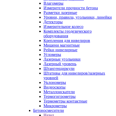
Влагомеры
Измерители прочности бетона
Разметки лазерные
Уровни, правила, угольники, линейки
Детекторы
Измерительное колесо
Комплекты геодезического
оборудования
Крепления для нивелиров
Мишени магнитные
Рейки нивелирные
Угломеры
Лазерные угольники
Лазерный уровень
Штангенциркули
Штативы для нивелиров/лазерных
уровней
Уклономеры
Видеоскопы
Металлоискатели
Термогигрометры
Термометры контактные
Микрометры
Бетоносмесители
Назад