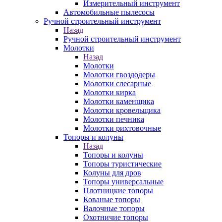
Измерительный инструмент
Автомобильные пылесосы
Ручной строительный инструмент
Назад
Ручной строительный инструмент
Молотки
Назад
Молотки
Молотки гвоздодеры
Молотки слесарные
Молотки кирка
Молотки каменщика
Молотки кровельщика
Молотки печника
Молотки рихтовочные
Топоры и колуны
Назад
Топоры и колуны
Топоры туристические
Колуны для дров
Топоры универсальные
Плотницкие топоры
Кованые топоры
Валочные топоры
Охотничие топоры