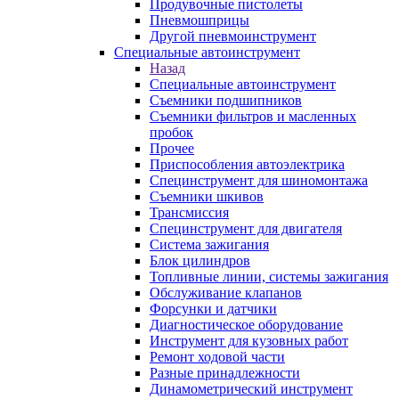
Продувочные пистолеты
Пневмошприцы
Другой пневмоинструмент
Специальные автоинструмент
Назад
Специальные автоинструмент
Съемники подшипников
Съемники фильтров и масленных
пробок
Прочее
Приспособления автоэлектрика
Специнструмент для шиномонтажа
Съемники шкивов
Трансмиссия
Специнструмент для двигателя
Система зажигания
Блок цилиндров
Топливные линии, системы зажигания
Обслуживание клапанов
Форсунки и датчики
Диагностическое оборудование
Инструмент для кузовных работ
Ремонт ходовой части
Разные принадлежности
Динамометрический инструмент