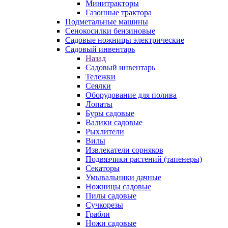
Минитракторы
Газонные трактора
Подметальные машины
Сенокосилки бензиновые
Садовые ножницы электрические
Садовый инвентарь
Назад
Садовый инвентарь
Тележки
Сеялки
Оборудование для полива
Лопаты
Буры садовые
Валики садовые
Рыхлители
Вилы
Извлекатели сорняков
Подвязчики растений (тапенеры)
Секаторы
Умывальники дачные
Ножницы садовые
Пилы садовые
Сучкорезы
Грабли
Ножи садовые