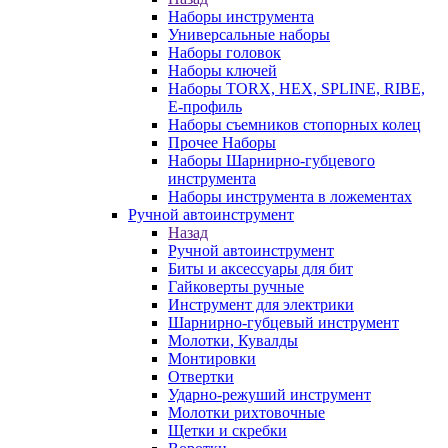
Наборы инструмента
Универсальные наборы
Наборы головок
Наборы ключей
Наборы TORX, HEX, SPLINE, RIBE,
E-профиль
Наборы съемников стопорных колец
Прочее Наборы
Наборы Шарнирно-губцевого
инструмента
Наборы инструмента в ложементах
Ручной автоинструмент
Назад
Ручной автоинструмент
Биты и аксессуары для бит
Гайковерты ручные
Инструмент для электрики
Шарнирно-губцевый инструмент
Молотки, Кувалды
Монтировки
Отвертки
Ударно-режуший инструмент
Молотки рихтовочные
Щетки и скребки