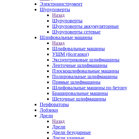
Электроинструмент
Шуруповерты
Назад
Шуруповерты
Шуруповерты аккумуляторные
Шуруповерты сетевые
Шлифовальные машины
Назад
Шлифовальные машины
УШМ (болгарки)
Эксцентриковые шлифмашины
Ленточные шлифмашины
Плоскошлифовальные машины
Полировальные шлифмашины
Прямые шлифмашины
Шлифовальные машины по бетону
Брашировальные машины
Щеточные шлифмашины
Перфораторы
Лобзики
Дрели
Назад
Дрели
Дрели безударные
Дрели ударные