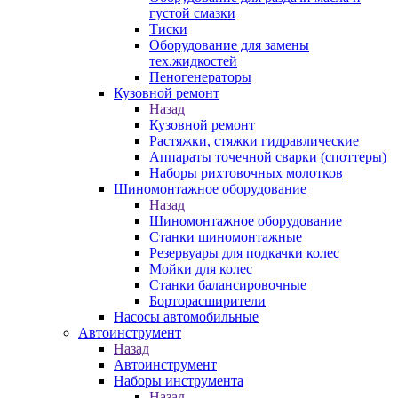
густой смазки
Тиски
Оборудование для замены
тех.жидкостей
Пеногенераторы
Кузовной ремонт
Назад
Кузовной ремонт
Растяжки, стяжки гидравлические
Аппараты точечной сварки (споттеры)
Наборы рихтовочных молотков
Шиномонтажное оборудование
Назад
Шиномонтажное оборудование
Станки шиномонтажные
Резервуары для подкачки колес
Мойки для колес
Станки балансировочные
Борторасширители
Насосы автомобильные
Автоинструмент
Назад
Автоинструмент
Наборы инструмента
Назад