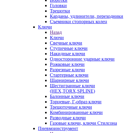
Воротки
Головки
Трещотки
Карданы, удлинители, переходники
Съемники стопорных колец
Ключи
Назад
Ключи
Свечные ключи
Ступичные ключи
Накидные ключи
Односторонние ударные ключи
Рожковые ключи
Разрезные ключи
Стартерные ключи
Шарнирные ключи
Шестигранные ключи
(HEX,TORX,SPLINE)
Балонные ключи
Торцевые, Г-образ ключи
Трещоточные ключи
Комбинированные ключи
Разводные ключи
Газовые ключи, ключи Стилсона
Пневмоинструмент