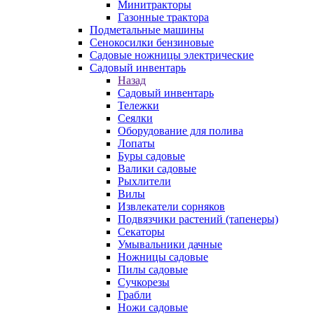
Минитракторы
Газонные трактора
Подметальные машины
Сенокосилки бензиновые
Садовые ножницы электрические
Садовый инвентарь
Назад
Садовый инвентарь
Тележки
Сеялки
Оборудование для полива
Лопаты
Буры садовые
Валики садовые
Рыхлители
Вилы
Извлекатели сорняков
Подвязчики растений (тапенеры)
Секаторы
Умывальники дачные
Ножницы садовые
Пилы садовые
Сучкорезы
Грабли
Ножи садовые