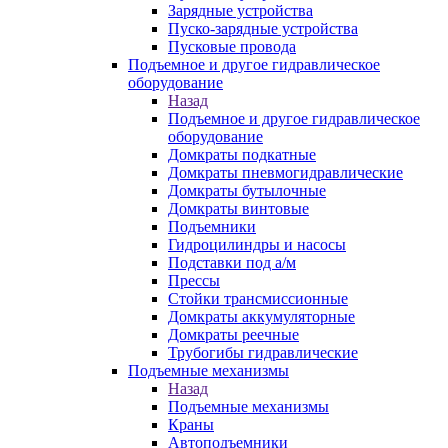
Зарядные устройства
Пуско-зарядные устройства
Пусковые провода
Подъемное и другое гидравлическое
оборудование
Назад
Подъемное и другое гидравлическое
оборудование
Домкраты подкатные
Домкраты пневмогидравлические
Домкраты бутылочные
Домкраты винтовые
Подъемники
Гидроцилиндры и насосы
Подставки под а/м
Прессы
Стойки трансмиссионные
Домкраты аккумуляторные
Домкраты реечные
Трубогибы гидравлические
Подъемные механизмы
Назад
Подъемные механизмы
Краны
Автоподъемники