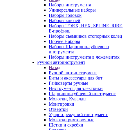
Наборы инструмента
Универсальные наборы
Наборы головок
Наборы ключей
Наборы TORX, HEX, SPLINE, RIBE,
E-профиль
Наборы съемников стопорных колец
Прочее Наборы
Наборы Шарнирно-губцевого
инструмента
Наборы инструмента в ложементах
Ручной автоинструмент
Назад
Ручной автоинструмент
Биты и аксессуары для бит
Гайковерты ручные
Инструмент для электрики
Шарнирно-губцевый инструмент
Молотки, Кувалды
Монтировки
Отвертки
Ударно-режуший инструмент
Молотки рихтовочные
Щетки и скребки