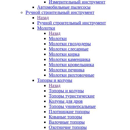
Измерительный инструмент
Автомобильные пылесосы
Ручной строительный инструмент
Назад
Ручной строительный инструмент
Молотки
Назад
Молотки
Молотки гвоздодеры
Молотки слесарные
Молотки кирка
Молотки каменщика
Молотки кровельщика
Молотки печника
Молотки рихтовочные
Топоры и колуны
Назад
Топоры и колуны
Топоры туристические
Колуны для дров
Топоры универсальные
Плотницкие топоры
Кованые топоры
Валочные топоры
Охотничие топоры