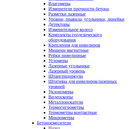
Влагомеры
Измерители прочности бетона
Разметки лазерные
Уровни, правила, угольники, линейки
Детекторы
Измерительное колесо
Комплекты геодезического
оборудования
Крепления для нивелиров
Мишени магнитные
Рейки нивелирные
Угломеры
Лазерные угольники
Лазерный уровень
Штангенциркули
Штативы для нивелиров/лазерных
уровней
Уклономеры
Видеоскопы
Металлоискатели
Термогигрометры
Термометры контактные
Микрометры
Бетоносмесители
Назад