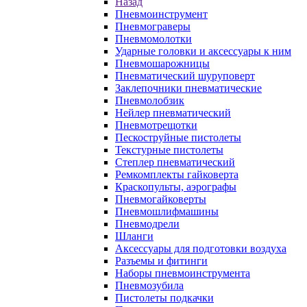
Назад
Пневмоинструмент
Пневмограверы
Пневмомолотки
Ударные головки и аксессуары к ним
Пневмошарожницы
Пневматический шуруповерт
Заклепочники пневматические
Пневмолобзик
Нейлер пневматический
Пневмотрещотки
Пескоструйные пистолеты
Текстурные пистолеты
Степлер пневматический
Ремкомплекты гайковерта
Краскопульты, аэрографы
Пневмогайковерты
Пневмошлифмашины
Пневмодрели
Шланги
Аксессуары для подготовки воздуха
Разъемы и фитинги
Наборы пневмоинструмента
Пневмозубила
Пистолеты подкачки