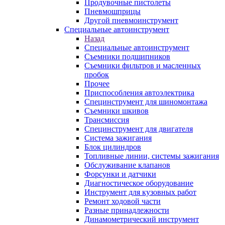
Продувочные пистолеты
Пневмошприцы
Другой пневмоинструмент
Специальные автоинструмент
Назад
Специальные автоинструмент
Съемники подшипников
Съемники фильтров и масленных
пробок
Прочее
Приспособления автоэлектрика
Специнструмент для шиномонтажа
Съемники шкивов
Трансмиссия
Специнструмент для двигателя
Система зажигания
Блок цилиндров
Топливные линии, системы зажигания
Обслуживание клапанов
Форсунки и датчики
Диагностическое оборудование
Инструмент для кузовных работ
Ремонт ходовой части
Разные принадлежности
Динамометрический инструмент