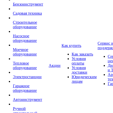
Бензоинструмент
Садовая техника
Строительное
оборудование
Насосное
оборудование
Сервис 
Как купить
поддерж
Моечное
оборудование
Как заказать
Се
Условия
це
Тепловое
оплаты
Акции
Ди
оборудование
Условия
и 
доставки
Ар
Электростанции
Юридическим
те
лицам
Га
Гаражное
оборудование
Автоинструмент
Ручной