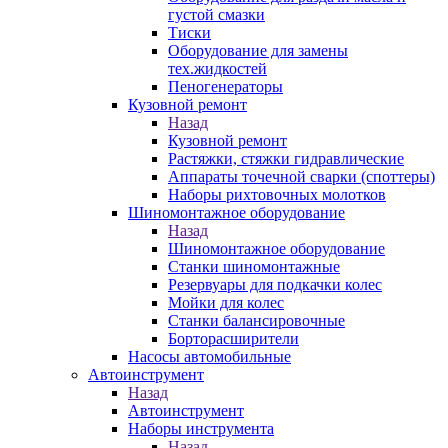
густой смазки
Тиски
Оборудование для замены
тех.жидкостей
Пеногенераторы
Кузовной ремонт
Назад
Кузовной ремонт
Растяжки, стяжки гидравлические
Аппараты точечной сварки (споттеры)
Наборы рихтовочных молотков
Шиномонтажное оборудование
Назад
Шиномонтажное оборудование
Станки шиномонтажные
Резервуары для подкачки колес
Мойки для колес
Станки балансировочные
Борторасширители
Насосы автомобильные
Автоинструмент
Назад
Автоинструмент
Наборы инструмента
Назад