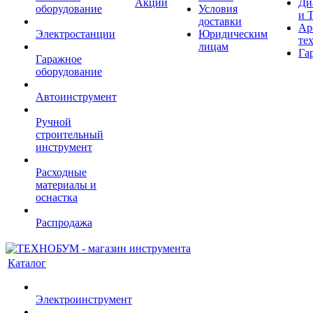
Акции
Ди
оборудование
Условия
и 
доставки
Ар
Электростанции
Юридическим
те
лицам
Га
Гаражное
оборудование
Автоинструмент
Ручной
строительный
инструмент
Расходные
материалы и
оснастка
Распродажа
Каталог
Электроинструмент