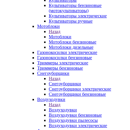
Культиваторы
Культиваторы бензиновые
(мотокультиваторы)
Культиваторы электрические
Культиваторы ручные
Мотоблоки
Назад
Мотоблоки
Мотоблоки бензиновые
Мотоблоки дизельные
Газонокосилки электрические
Газонокосилки бензиновые
Триммеры электрические
Триммеры бензиновые
Снегоуборщики
Назад
Снегоуборщики
Снегоуборщики электрические
Снегоуборщики бензиновые
Воздуходувки
Назад
Воздуходувки
Воздуходувки бензиновые
Воздуходувки пылесосы
Воздуходувки электрические