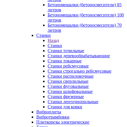
Бетономешалки (бетоносмесители) 85
литров
Бетономешалки (бетоносмесители) 100
литров
Бетономешалки (бетоносмесители) 70
литров
Станки
Назад
Станки
Станки точильные
Станки деревообрабатывающие
Станки токарные
Станки рейсмусовые
Станки строгально рейсмусовые
Станки распиловочные
Станки сверлильные
Станки фуговальные
Станки шлифовальные
Станки фрезерные
Станки ленточнопильные
Станки для ковки
Виброплиты
Вибротрамбовки
Плиткорезы электрические