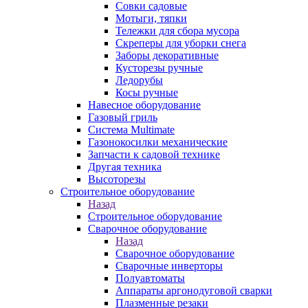
Совки садовые
Мотыги, тяпки
Тележки для сбора мусора
Скреперы для уборки снега
Заборы декоративные
Кусторезы ручные
Ледорубы
Косы ручные
Навесное оборудование
Газовый гриль
Система Multimate
Газонокосилки механические
Запчасти к садовой технике
Другая техника
Высоторезы
Строительное оборудование
Назад
Строительное оборудование
Сварочное оборудование
Назад
Сварочное оборудование
Сварочные инверторы
Полуавтоматы
Аппараты аргонодуговой сварки
Плазменные резаки