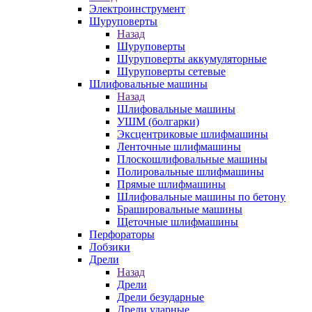
Электроинструмент
Шуруповерты
Назад
Шуруповерты
Шуруповерты аккумуляторные
Шуруповерты сетевые
Шлифовальные машины
Назад
Шлифовальные машины
УШМ (болгарки)
Эксцентриковые шлифмашины
Ленточные шлифмашины
Плоскошлифовальные машины
Полировальные шлифмашины
Прямые шлифмашины
Шлифовальные машины по бетону
Брашировальные машины
Щеточные шлифмашины
Перфораторы
Лобзики
Дрели
Назад
Дрели
Дрели безударные
Дрели ударные