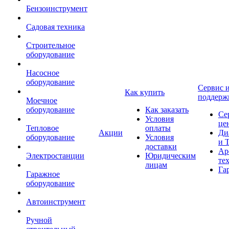
Бензоинструмент
Садовая техника
Строительное
оборудование
Насосное
оборудование
Сервис 
Как купить
поддерж
Моечное
оборудование
Как заказать
Се
Условия
це
Тепловое
оплаты
Акции
Ди
оборудование
Условия
и 
доставки
Ар
Электростанции
Юридическим
те
лицам
Га
Гаражное
оборудование
Автоинструмент
Ручной