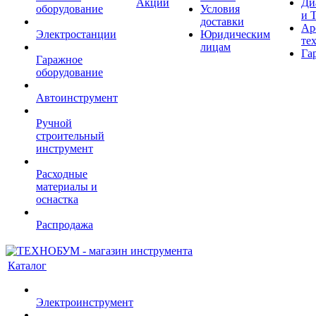
Акции
Ди
оборудование
Условия
и 
доставки
Ар
Электростанции
Юридическим
те
лицам
Га
Гаражное
оборудование
Автоинструмент
Ручной
строительный
инструмент
Расходные
материалы и
оснастка
Распродажа
Каталог
Электроинструмент