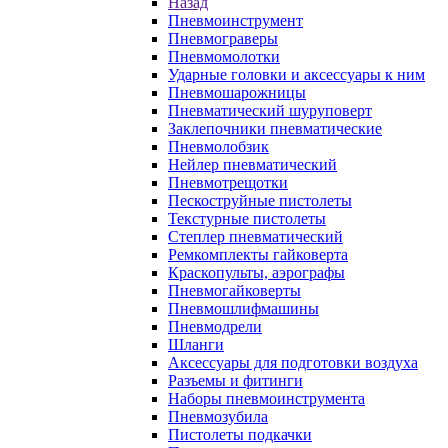
Назад
Пневмоинструмент
Пневмограверы
Пневмомолотки
Ударные головки и аксессуары к ним
Пневмошарожницы
Пневматический шуруповерт
Заклепочники пневматические
Пневмолобзик
Нейлер пневматический
Пневмотрещотки
Пескоструйные пистолеты
Текстурные пистолеты
Степлер пневматический
Ремкомплекты гайковерта
Краскопульты, аэрографы
Пневмогайковерты
Пневмошлифмашины
Пневмодрели
Шланги
Аксессуары для подготовки воздуха
Разъемы и фитинги
Наборы пневмоинструмента
Пневмозубила
Пистолеты подкачки