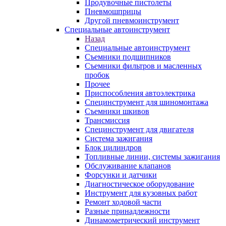
Продувочные пистолеты
Пневмошприцы
Другой пневмоинструмент
Специальные автоинструмент
Назад
Специальные автоинструмент
Съемники подшипников
Съемники фильтров и масленных
пробок
Прочее
Приспособления автоэлектрика
Специнструмент для шиномонтажа
Съемники шкивов
Трансмиссия
Специнструмент для двигателя
Система зажигания
Блок цилиндров
Топливные линии, системы зажигания
Обслуживание клапанов
Форсунки и датчики
Диагностическое оборудование
Инструмент для кузовных работ
Ремонт ходовой части
Разные принадлежности
Динамометрический инструмент