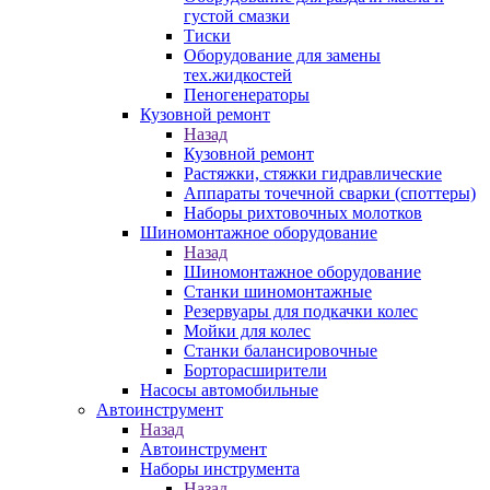
густой смазки
Тиски
Оборудование для замены
тех.жидкостей
Пеногенераторы
Кузовной ремонт
Назад
Кузовной ремонт
Растяжки, стяжки гидравлические
Аппараты точечной сварки (споттеры)
Наборы рихтовочных молотков
Шиномонтажное оборудование
Назад
Шиномонтажное оборудование
Станки шиномонтажные
Резервуары для подкачки колес
Мойки для колес
Станки балансировочные
Борторасширители
Насосы автомобильные
Автоинструмент
Назад
Автоинструмент
Наборы инструмента
Назад