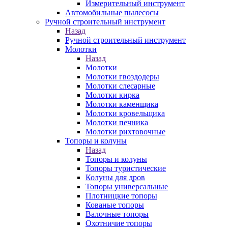
Измерительный инструмент
Автомобильные пылесосы
Ручной строительный инструмент
Назад
Ручной строительный инструмент
Молотки
Назад
Молотки
Молотки гвоздодеры
Молотки слесарные
Молотки кирка
Молотки каменщика
Молотки кровельщика
Молотки печника
Молотки рихтовочные
Топоры и колуны
Назад
Топоры и колуны
Топоры туристические
Колуны для дров
Топоры универсальные
Плотницкие топоры
Кованые топоры
Валочные топоры
Охотничие топоры