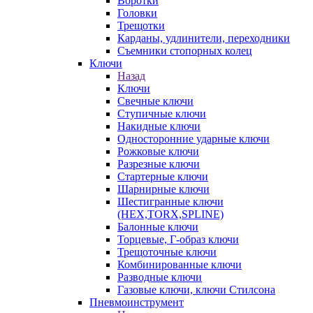
Воротки
Головки
Трещотки
Карданы, удлинители, переходники
Съемники стопорных колец
Ключи
Назад
Ключи
Свечные ключи
Ступичные ключи
Накидные ключи
Односторонние ударные ключи
Рожковые ключи
Разрезные ключи
Стартерные ключи
Шарнирные ключи
Шестигранные ключи
(HEX,TORX,SPLINE)
Балонные ключи
Торцевые, Г-образ ключи
Трещоточные ключи
Комбинированные ключи
Разводные ключи
Газовые ключи, ключи Стилсона
Пневмоинструмент