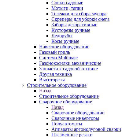
Совки садовые
Мотыги, тяпки
Тележки для сбора мусора
Скреперы для уборки снега
Заборы декоративные
Кусторезы ручные
Ледорубы
Косы ручные
Навесное оборудование
Газовый гриль
Система Multimate
Газонокосилки механические
Запчасти к садовой технике
Другая техника
Высоторезы
Строительное оборудование
Назад
Строительное оборудование
Сварочное оборудование
Назад
Сварочное оборудование
Сварочные инверторы
Полуавтоматы
Аппараты аргонодуговой сварки
Плазменные резаки