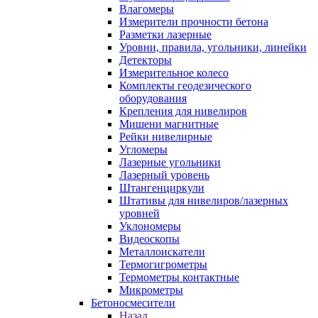
Влагомеры
Измерители прочности бетона
Разметки лазерные
Уровни, правила, угольники, линейки
Детекторы
Измерительное колесо
Комплекты геодезического
оборудования
Крепления для нивелиров
Мишени магнитные
Рейки нивелирные
Угломеры
Лазерные угольники
Лазерный уровень
Штангенциркули
Штативы для нивелиров/лазерных
уровней
Уклономеры
Видеоскопы
Металлоискатели
Термогигрометры
Термометры контактные
Микрометры
Бетоносмесители
Назад