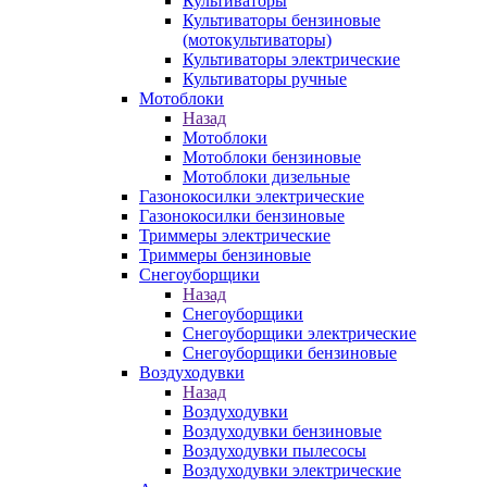
Культиваторы
Культиваторы бензиновые
(мотокультиваторы)
Культиваторы электрические
Культиваторы ручные
Мотоблоки
Назад
Мотоблоки
Мотоблоки бензиновые
Мотоблоки дизельные
Газонокосилки электрические
Газонокосилки бензиновые
Триммеры электрические
Триммеры бензиновые
Снегоуборщики
Назад
Снегоуборщики
Снегоуборщики электрические
Снегоуборщики бензиновые
Воздуходувки
Назад
Воздуходувки
Воздуходувки бензиновые
Воздуходувки пылесосы
Воздуходувки электрические