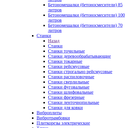
Бетономешалки (бетоносмесители) 85
литров
Бетономешалки (бетоносмесители) 100
литров
Бетономешалки (бетоносмесители) 70
литров
Станки
Назад
Станки
Станки точильные
Станки деревообрабатывающие
Станки токарные
Станки рейсмусовые
Станки строгально рейсмусовые
Станки распиловочные
Станки сверлильные
Станки фуговальные
Станки шлифовальные
Станки фрезерные
Станки ленточнопильные
Станки для ковки
Виброплиты
Вибротрамбовки
Плиткорезы электрические