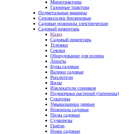
Минитракторы
Газонные трактора
Подметальные машины
Сенокосилки бензиновые
Садовые ножницы электрические
Садовый инвентарь
Назад
Садовый инвентарь
Тележки
Сеялки
Оборудование для полива
Лопаты
Буры садовые
Валики садовые
Рыхлители
Вилы
Извлекатели сорняков
Подвязчики растений (тапенеры)
Секаторы
Умывальники дачные
Ножницы садовые
Пилы садовые
Сучкорезы
Грабли
Ножи садовые