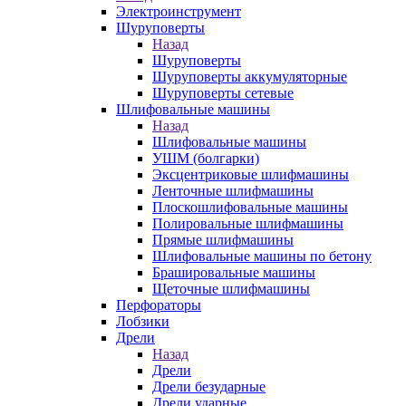
Электроинструмент
Шуруповерты
Назад
Шуруповерты
Шуруповерты аккумуляторные
Шуруповерты сетевые
Шлифовальные машины
Назад
Шлифовальные машины
УШМ (болгарки)
Эксцентриковые шлифмашины
Ленточные шлифмашины
Плоскошлифовальные машины
Полировальные шлифмашины
Прямые шлифмашины
Шлифовальные машины по бетону
Брашировальные машины
Щеточные шлифмашины
Перфораторы
Лобзики
Дрели
Назад
Дрели
Дрели безударные
Дрели ударные