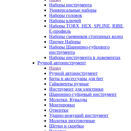
Наборы инструмента
Универсальные наборы
Наборы головок
Наборы ключей
Наборы TORX, HEX, SPLINE, RIBE,
E-профиль
Наборы съемников стопорных колец
Прочее Наборы
Наборы Шарнирно-губцевого
инструмента
Наборы инструмента в ложементах
Ручной автоинструмент
Назад
Ручной автоинструмент
Биты и аксессуары для бит
Гайковерты ручные
Инструмент для электрики
Шарнирно-губцевый инструмент
Молотки, Кувалды
Монтировки
Отвертки
Ударно-режуший инструмент
Молотки рихтовочные
Щетки и скребки