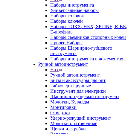
Наборы инструмента
Универсальные наборы
Наборы головок
Наборы ключей
Наборы TORX, HEX, SPLINE, RIBE,
E-профиль
Наборы съемников стопорных колец
Прочее Наборы
Наборы Шарнирно-губцевого
инструмента
Наборы инструмента в ложементах
Ручной автоинструмент
Назад
Ручной автоинструмент
Биты и аксессуары для бит
Гайковерты ручные
Инструмент для электрики
Шарнирно-губцевый инструмент
Молотки, Кувалды
Монтировки
Отвертки
Ударно-режуший инструмент
Молотки рихтовочные
Щетки и скребки