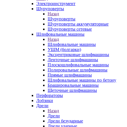
Электроинструмент
Шуруповерты
Назад
Шуруповерты
Шуруповерты аккумуляторные
Шуруповерты сетевые
Шлифовальные машины
Назад
Шлифовальные машины
УШМ (болгарки)
Эксцентриковые шлифмашины
Ленточные шлифмашины
Плоскошлифовальные машины
Полировальные шлифмашины
Прямые шлифмашины
Шлифовальные машины по бетону
Брашировальные машины
Щеточные шлифмашины
Перфораторы
Лобзики
Дрели
Назад
Дрели
Дрели безударные
Дрели ударные