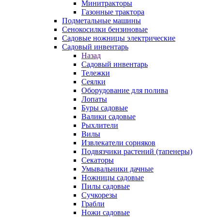
Минитракторы
Газонные трактора
Подметальные машины
Сенокосилки бензиновые
Садовые ножницы электрические
Садовый инвентарь
Назад
Садовый инвентарь
Тележки
Сеялки
Оборудование для полива
Лопаты
Буры садовые
Валики садовые
Рыхлители
Вилы
Извлекатели сорняков
Подвязчики растений (тапенеры)
Секаторы
Умывальники дачные
Ножницы садовые
Пилы садовые
Сучкорезы
Грабли
Ножи садовые