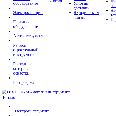
Акции
Ди
оборудование
Условия
и 
доставки
Ар
Электростанции
Юридическим
те
лицам
Га
Гаражное
оборудование
Автоинструмент
Ручной
строительный
инструмент
Расходные
материалы и
оснастка
Распродажа
Каталог
Электроинструмент