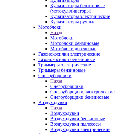
Культиваторы
Культиваторы бензиновые
(мотокультиваторы)
Культиваторы электрические
Культиваторы ручные
Мотоблоки
Назад
Мотоблоки
Мотоблоки бензиновые
Мотоблоки дизельные
Газонокосилки электрические
Газонокосилки бензиновые
Триммеры электрические
Триммеры бензиновые
Снегоуборщики
Назад
Снегоуборщики
Снегоуборщики электрические
Снегоуборщики бензиновые
Воздуходувки
Назад
Воздуходувки
Воздуходувки бензиновые
Воздуходувки пылесосы
Воздуходувки электрические