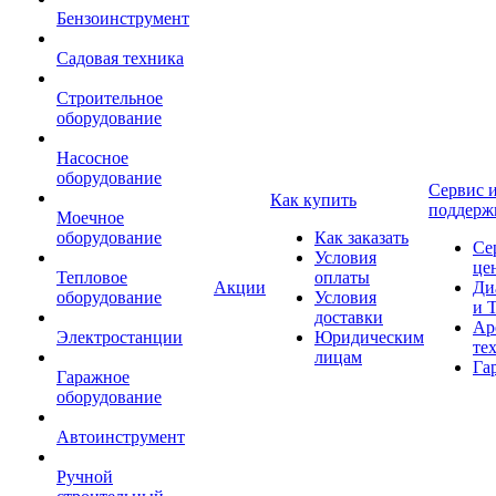
Бензоинструмент
Садовая техника
Строительное
оборудование
Насосное
оборудование
Сервис 
Как купить
поддерж
Моечное
оборудование
Как заказать
Се
Условия
це
Тепловое
оплаты
Акции
Ди
оборудование
Условия
и 
доставки
Ар
Электростанции
Юридическим
те
лицам
Га
Гаражное
оборудование
Автоинструмент
Ручной