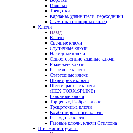
Воротки
Головки
Трещотки
Карданы, удлинители, переходники
Съемники стопорных колец
Ключи
Назад
Ключи
Свечные ключи
Ступичные ключи
Накидные ключи
Односторонние ударные ключи
Рожковые ключи
Разрезные ключи
Стартерные ключи
Шарнирные ключи
Шестигранные ключи
(HEX,TORX,SPLINE)
Балонные ключи
Торцевые, Г-образ ключи
Трещоточные ключи
Комбинированные ключи
Разводные ключи
Газовые ключи, ключи Стилсона
Пневмоинструмент