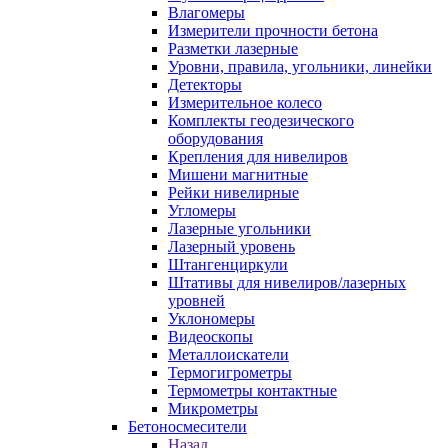
Влагомеры
Измерители прочности бетона
Разметки лазерные
Уровни, правила, угольники, линейки
Детекторы
Измерительное колесо
Комплекты геодезического
оборудования
Крепления для нивелиров
Мишени магнитные
Рейки нивелирные
Угломеры
Лазерные угольники
Лазерный уровень
Штангенциркули
Штативы для нивелиров/лазерных
уровней
Уклономеры
Видеоскопы
Металлоискатели
Термогигрометры
Термометры контактные
Микрометры
Бетоносмесители
Назад