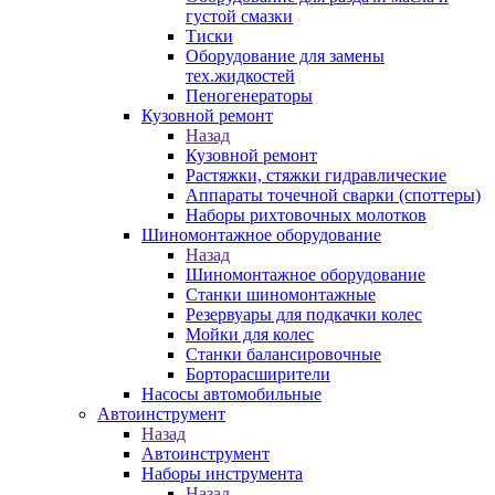
густой смазки
Тиски
Оборудование для замены
тех.жидкостей
Пеногенераторы
Кузовной ремонт
Назад
Кузовной ремонт
Растяжки, стяжки гидравлические
Аппараты точечной сварки (споттеры)
Наборы рихтовочных молотков
Шиномонтажное оборудование
Назад
Шиномонтажное оборудование
Станки шиномонтажные
Резервуары для подкачки колес
Мойки для колес
Станки балансировочные
Борторасширители
Насосы автомобильные
Автоинструмент
Назад
Автоинструмент
Наборы инструмента
Назад