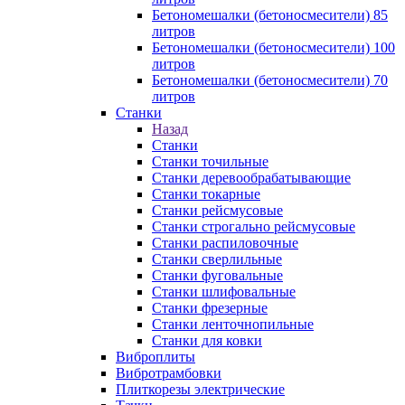
Бетономешалки (бетоносмесители) 85
литров
Бетономешалки (бетоносмесители) 100
литров
Бетономешалки (бетоносмесители) 70
литров
Станки
Назад
Станки
Станки точильные
Станки деревообрабатывающие
Станки токарные
Станки рейсмусовые
Станки строгально рейсмусовые
Станки распиловочные
Станки сверлильные
Станки фуговальные
Станки шлифовальные
Станки фрезерные
Станки ленточнопильные
Станки для ковки
Виброплиты
Вибротрамбовки
Плиткорезы электрические