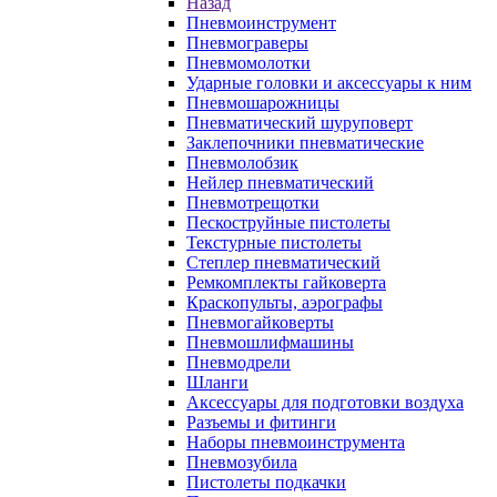
Назад
Пневмоинструмент
Пневмограверы
Пневмомолотки
Ударные головки и аксессуары к ним
Пневмошарожницы
Пневматический шуруповерт
Заклепочники пневматические
Пневмолобзик
Нейлер пневматический
Пневмотрещотки
Пескоструйные пистолеты
Текстурные пистолеты
Степлер пневматический
Ремкомплекты гайковерта
Краскопульты, аэрографы
Пневмогайковерты
Пневмошлифмашины
Пневмодрели
Шланги
Аксессуары для подготовки воздуха
Разъемы и фитинги
Наборы пневмоинструмента
Пневмозубила
Пистолеты подкачки