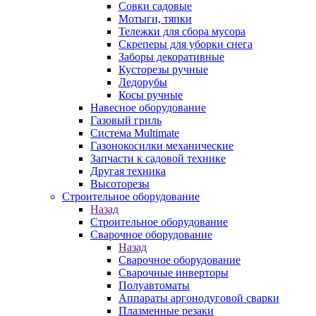
Совки садовые
Мотыги, тяпки
Тележки для сбора мусора
Скреперы для уборки снега
Заборы декоративные
Кусторезы ручные
Ледорубы
Косы ручные
Навесное оборудование
Газовый гриль
Система Multimate
Газонокосилки механические
Запчасти к садовой технике
Другая техника
Высоторезы
Строительное оборудование
Назад
Строительное оборудование
Сварочное оборудование
Назад
Сварочное оборудование
Сварочные инверторы
Полуавтоматы
Аппараты аргонодуговой сварки
Плазменные резаки