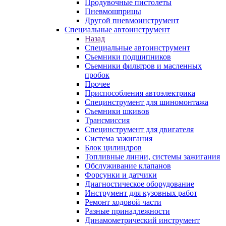
Продувочные пистолеты
Пневмошприцы
Другой пневмоинструмент
Специальные автоинструмент
Назад
Специальные автоинструмент
Съемники подшипников
Съемники фильтров и масленных
пробок
Прочее
Приспособления автоэлектрика
Специнструмент для шиномонтажа
Съемники шкивов
Трансмиссия
Специнструмент для двигателя
Система зажигания
Блок цилиндров
Топливные линии, системы зажигания
Обслуживание клапанов
Форсунки и датчики
Диагностическое оборудование
Инструмент для кузовных работ
Ремонт ходовой части
Разные принадлежности
Динамометрический инструмент