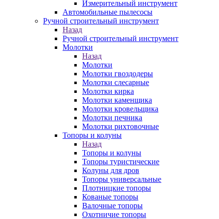
Измерительный инструмент
Автомобильные пылесосы
Ручной строительный инструмент
Назад
Ручной строительный инструмент
Молотки
Назад
Молотки
Молотки гвоздодеры
Молотки слесарные
Молотки кирка
Молотки каменщика
Молотки кровельщика
Молотки печника
Молотки рихтовочные
Топоры и колуны
Назад
Топоры и колуны
Топоры туристические
Колуны для дров
Топоры универсальные
Плотницкие топоры
Кованые топоры
Валочные топоры
Охотничие топоры