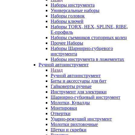
Наборы инструмента
Универсальные наборы
Наборы головок
Наборы ключей
Наборы TORX, HEX, SPLINE, RIBE,
E-профиль
Наборы съемников стопорных колец
Прочее Наборы
Наборы Шарнирно-губцевого
инструмента
Наборы инструмента в ложементах
Ручной автоинструмент
Назад
Ручной автоинструмент
Биты и аксессуары для бит
Гайковерты ручные
Инструмент для электрики
Шарнирно-губцевый инструмент
Молотки, Кувалды
Монтировки
Отвертки
Ударно-режуший инструмент
Молотки рихтовочные
Щетки и скребки