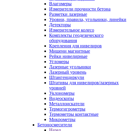
Влагомеры
Измерители прочности бетона
Разметки лазерные
Уровни, правила, угольники, линейки
Детекторы
Измерительное колесо
Комплекты геодезического
оборудования
Крепления для нивелиров
Мишени магнитные
Рейки нивелирные
Угломеры
Лазерные угольники
Лазерный уровень
Штангенциркули
Штативы для нивелиров/лазерных
уровней
Уклономеры
Видеоскопы
Металлоискатели
Термогигрометры
Термометры контактные
Микрометры
Бетоносмесители
Назад