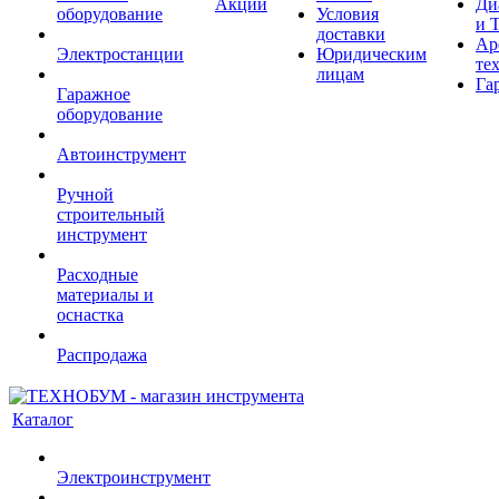
Акции
Ди
оборудование
Условия
и 
доставки
Ар
Электростанции
Юридическим
те
лицам
Га
Гаражное
оборудование
Автоинструмент
Ручной
строительный
инструмент
Расходные
материалы и
оснастка
Распродажа
Каталог
Электроинструмент