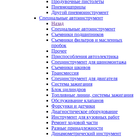
Продувочные пистолеты
Пневмошприцы
Другой пневмоинструмент
Специальные автоинструмент
Назад
Специальные автоинструмент
Съемники подшипников
Съемники фильтров и масленных
пробок
Прочее
Приспособления автоэлектрика
Специнструмент для шиномонтажа
Съемники шкивов
Трансмиссия
Специнструмент для двигателя
Система зажигания
Блок цилиндров
Топливные линии, системы зажигания
Обслуживание клапанов
Форсунки и датчики
Диагностическое оборудование
Инструмент для кузовных работ
Ремонт ходовой части
Разные принадлежности
Динамометрический инструмент