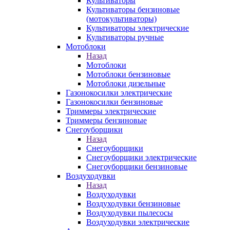
Культиваторы
Культиваторы бензиновые
(мотокультиваторы)
Культиваторы электрические
Культиваторы ручные
Мотоблоки
Назад
Мотоблоки
Мотоблоки бензиновые
Мотоблоки дизельные
Газонокосилки электрические
Газонокосилки бензиновые
Триммеры электрические
Триммеры бензиновые
Снегоуборщики
Назад
Снегоуборщики
Снегоуборщики электрические
Снегоуборщики бензиновые
Воздуходувки
Назад
Воздуходувки
Воздуходувки бензиновые
Воздуходувки пылесосы
Воздуходувки электрические