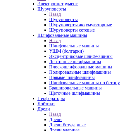
Электроинструмент
Шуруповерты
Назад
Шуруповерты
Шуруповерты аккумуляторные
Шуруповерты сетевые
Шлифовальные машины
Назад
Шлифовальные машины
УШМ (болгарки)
Эксцентриковые шлифмашины
Ленточные шлифмашины
Плоскошлифовальные машины
Полировальные шлифмашины
Прямые шлифмашины
Шлифовальные машины по бетону
Брашировальные машины
Щеточные шлифмашины
Перфораторы
Лобзики
Дрели
Назад
Дрели
Дрели безударные
Дрели ударные