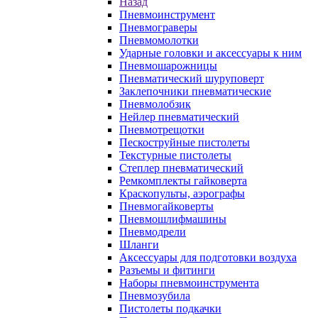
Назад
Пневмоинструмент
Пневмограверы
Пневмомолотки
Ударные головки и аксессуары к ним
Пневмошарожницы
Пневматический шуруповерт
Заклепочники пневматические
Пневмолобзик
Нейлер пневматический
Пневмотрещотки
Пескоструйные пистолеты
Текстурные пистолеты
Степлер пневматический
Ремкомплекты гайковерта
Краскопульты, аэрографы
Пневмогайковерты
Пневмошлифмашины
Пневмодрели
Шланги
Аксессуары для подготовки воздуха
Разъемы и фитинги
Наборы пневмоинструмента
Пневмозубила
Пистолеты подкачки