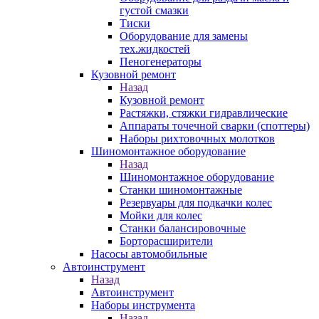
густой смазки
Тиски
Оборудование для замены
тех.жидкостей
Пеногенераторы
Кузовной ремонт
Назад
Кузовной ремонт
Растяжки, стяжки гидравлические
Аппараты точечной сварки (споттеры)
Наборы рихтовочных молотков
Шиномонтажное оборудование
Назад
Шиномонтажное оборудование
Станки шиномонтажные
Резервуары для подкачки колес
Мойки для колес
Станки балансировочные
Борторасширители
Насосы автомобильные
Автоинструмент
Назад
Автоинструмент
Наборы инструмента
Назад