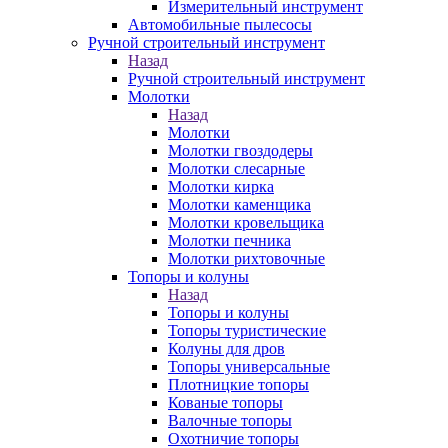
Измерительный инструмент
Автомобильные пылесосы
Ручной строительный инструмент
Назад
Ручной строительный инструмент
Молотки
Назад
Молотки
Молотки гвоздодеры
Молотки слесарные
Молотки кирка
Молотки каменщика
Молотки кровельщика
Молотки печника
Молотки рихтовочные
Топоры и колуны
Назад
Топоры и колуны
Топоры туристические
Колуны для дров
Топоры универсальные
Плотницкие топоры
Кованые топоры
Валочные топоры
Охотничие топоры