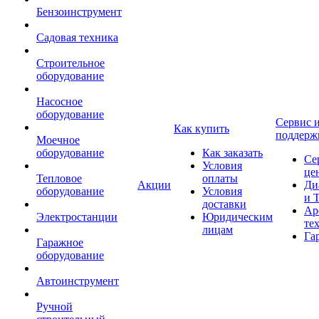
Бензоинструмент
Садовая техника
Строительное
оборудование
Насосное
оборудование
Сервис 
Как купить
поддерж
Моечное
оборудование
Как заказать
Се
Условия
це
Тепловое
оплаты
Акции
Ди
оборудование
Условия
и 
доставки
Ар
Электростанции
Юридическим
те
лицам
Га
Гаражное
оборудование
Автоинструмент
Ручной