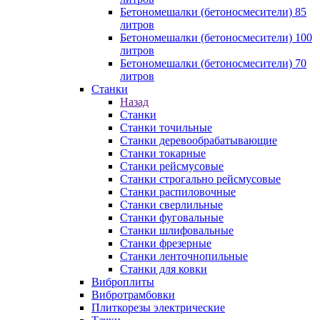
Бетономешалки (бетоносмесители) 85
литров
Бетономешалки (бетоносмесители) 100
литров
Бетономешалки (бетоносмесители) 70
литров
Станки
Назад
Станки
Станки точильные
Станки деревообрабатывающие
Станки токарные
Станки рейсмусовые
Станки строгально рейсмусовые
Станки распиловочные
Станки сверлильные
Станки фуговальные
Станки шлифовальные
Станки фрезерные
Станки ленточнопильные
Станки для ковки
Виброплиты
Вибротрамбовки
Плиткорезы электрические