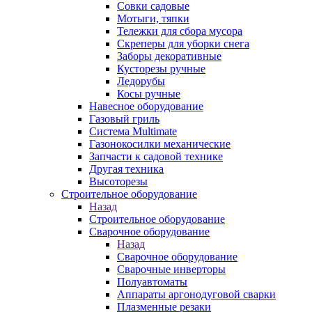
Совки садовые
Мотыги, тяпки
Тележки для сбора мусора
Скреперы для уборки снега
Заборы декоративные
Кусторезы ручные
Ледорубы
Косы ручные
Навесное оборудование
Газовый гриль
Система Multimate
Газонокосилки механические
Запчасти к садовой технике
Другая техника
Высоторезы
Строительное оборудование
Назад
Строительное оборудование
Сварочное оборудование
Назад
Сварочное оборудование
Сварочные инверторы
Полуавтоматы
Аппараты аргонодуговой сварки
Плазменные резаки