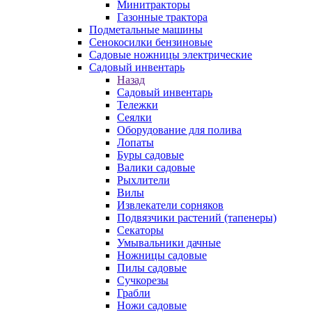
Минитракторы
Газонные трактора
Подметальные машины
Сенокосилки бензиновые
Садовые ножницы электрические
Садовый инвентарь
Назад
Садовый инвентарь
Тележки
Сеялки
Оборудование для полива
Лопаты
Буры садовые
Валики садовые
Рыхлители
Вилы
Извлекатели сорняков
Подвязчики растений (тапенеры)
Секаторы
Умывальники дачные
Ножницы садовые
Пилы садовые
Сучкорезы
Грабли
Ножи садовые