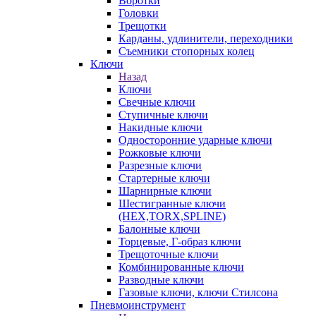
Воротки
Головки
Трещотки
Карданы, удлинители, переходники
Съемники стопорных колец
Ключи
Назад
Ключи
Свечные ключи
Ступичные ключи
Накидные ключи
Односторонние ударные ключи
Рожковые ключи
Разрезные ключи
Стартерные ключи
Шарнирные ключи
Шестигранные ключи
(HEX,TORX,SPLINE)
Балонные ключи
Торцевые, Г-образ ключи
Трещоточные ключи
Комбинированные ключи
Разводные ключи
Газовые ключи, ключи Стилсона
Пневмоинструмент