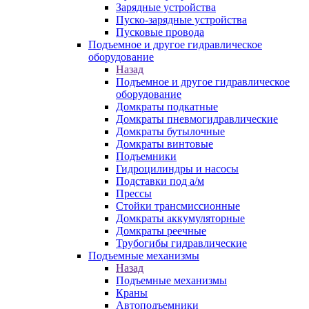
Зарядные устройства
Пуско-зарядные устройства
Пусковые провода
Подъемное и другое гидравлическое
оборудование
Назад
Подъемное и другое гидравлическое
оборудование
Домкраты подкатные
Домкраты пневмогидравлические
Домкраты бутылочные
Домкраты винтовые
Подъемники
Гидроцилиндры и насосы
Подставки под а/м
Прессы
Стойки трансмиссионные
Домкраты аккумуляторные
Домкраты реечные
Трубогибы гидравлические
Подъемные механизмы
Назад
Подъемные механизмы
Краны
Автоподъемники