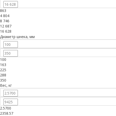
863
4 804
8 746
12 687
16 628
Диаметр шнека, мм
100
163
225
288
350
Вес, кг
2.5700
2358.57