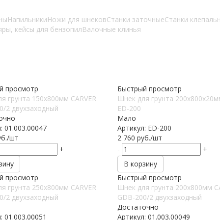
ны
Напильники
Ножи для шнеков
Станки заточные
Станки клепаль
ры, кейсы для бензопил
Валочные клинья
й просмотр
Быстрый просмотр
ля грунта 150х800мм CARVER
Шнек для грунта 200х800х20
0/2 двухзаходный
ED-200
очно
Мало
: 01.003.00047
Артикул: ED-200
б.
/шт
2 760
руб.
/шт
+
-
+
зину
В корзину
й просмотр
Быстрый просмотр
ля грунта 250х800мм CARVER
Шнек для грунта 200х800мм 
0/2 двухзаходный
GDB-200/2 двухзаходный
Достаточно
: 01.003.00051
Артикул: 01.003.00049