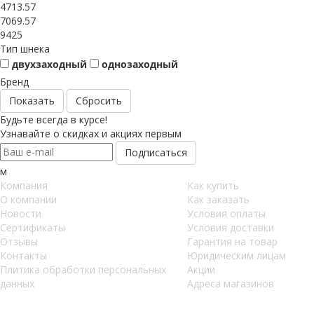
4713.57
7069.57
9425
Тип шнека
двухзаходный
однозаходный
Бренд
Сбросить
Будьте всегда в курсе!
Узнавайте о скидках и акциях первым
м
Компания
Как купить
О компании
Как заказать
Новости
Условия оплаты
Сертификаты
Условия доставки
Отзывы
Гарантия на товар
Контакты
Юридическим лицам
Плитика обработки персональных
Акции
данных
Адреса магазинов