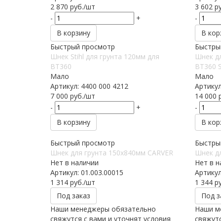
2 870
руб.
/шт
3 602
ру
-
+
-
В корзину
В кор
Быстрый просмотр
Быстры
Шнек Stihl для грунта 120мм для
Шнек дл
BT360
BT360 
Мало
Мало
Артикул: 4400 000 4212
Артикул
7 000
руб.
/шт
14 000
р
-
+
-
В корзину
В кор
Быстрый просмотр
Быстры
Шнек для грунта 150х840мм CARVER
Шнек д
Нет в наличии
Нет в н
Артикул: 01.003.00015
Артикул
1 314
руб.
/шт
1 344
ру
Под заказ
Под з
Наши менеджеры обязательно
Наши м
свяжутся с вами и уточнят условия
свяжутс