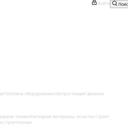
Войти
Поис
ие
Тепловое оборудование
Электростанции
Гаражное
адовая техника
Расходные материалы, оснастка строит.
и строительные