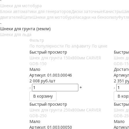
Шнеки для мотобура
Блоки автоматики для генераторов
Диски заточные
Канистры
Ши
двигателей
Цепи
Шнеки для мотобура
Насадки на бензопилу
Футля
-
Шнеки для грунта (земли)
Шнеки для льда
Фильтр
По популярности
По алфавиту
По цене
Быстрый просмотр
Быстры
Шнек для грунта 150х800мм CARVER
Шнек д
GDB-150
GDB-15
Мало
Достат
Артикул: 01.003.00046
Артикул
2 008
руб.
/шт
2 351
ру
-
+
-
В корзину
В кор
Быстрый просмотр
Быстры
Шнек для грунта 250х800мм CARVER
Шнек д
GDB-250
GDB-25
Мало
Мало
Артикул: 01.003.00050
Артикул