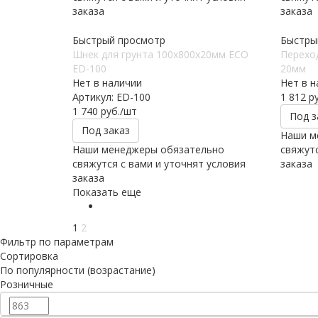
заказа
заказа
Быстрый просмотр
Быстры
Шнек для грунта 100х800х20мм ECO
Перехо
ED-100
20мм
Нет в наличии
Нет в н
Артикул: ED-100
1 812
ру
1 740
руб.
/шт
Под з
Под заказ
Наши м
Наши менеджеры обязательно
свяжутс
свяжутся с вами и уточнят условия
заказа
заказа
Показать еще
1
2
Фильтр по параметрам
Сортировка
По популярности (возрастание)
Розничные