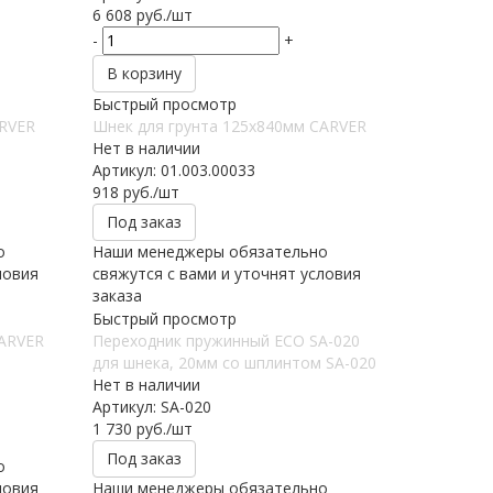
6 608
руб.
/шт
-
+
В корзину
Быстрый просмотр
ARVER
Шнек для грунта 125х840мм CARVER
Нет в наличии
Артикул: 01.003.00033
918
руб.
/шт
Под заказ
о
Наши менеджеры обязательно
ловия
свяжутся с вами и уточнят условия
заказа
Быстрый просмотр
CARVER
Переходник пружинный ECO SA-020
для шнека, 20мм со шплинтом SA-020
Нет в наличии
Артикул: SA-020
1 730
руб.
/шт
Под заказ
о
ловия
Наши менеджеры обязательно