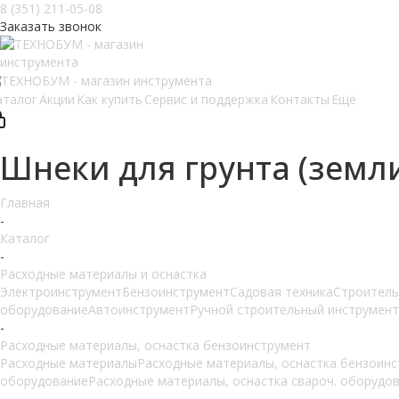
8 (351) 211-05-08
Заказать звонок
аталог
Акции
Как купить
Сервис и поддержка
Контакты
Ещё
Шнеки для грунта (земл
Главная
-
Каталог
-
Расходные материалы и оснастка
Электроинструмент
Бензоинструмент
Садовая техника
Строитель
оборудование
Автоинструмент
Ручной строительный инструмент
-
Расходные материалы, оснастка бензоинструмент
Расходные материалы
Расходные материалы, оснастка бензоин
оборудование
Расходные материалы, оснастка свароч. оборудо
-