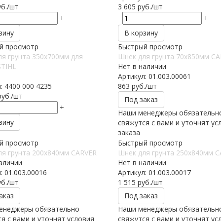
б.
/шт
3 605
руб.
/шт
+
-
+
зину
В корзину
й просмотр
Быстрый просмотр
я грунта 350х700мм для
Шнек для грунта 70х850мм C
STIHL
Нет в наличии
Артикул: 01.003.00061
: 4400 000 4235
863
руб.
/шт
уб.
/шт
Под заказ
+
Наши менеджеры обязательн
зину
свяжутся с вами и уточнят ус
заказа
й просмотр
Быстрый просмотр
ля грунта 200х840мм CARVER
Шнек для грунта 250х840мм 
аличии
Нет в наличии
: 01.003.00016
Артикул: 01.003.00017
б.
/шт
1 515
руб.
/шт
аказ
Под заказ
енеджеры обязательно
Наши менеджеры обязательн
я с вами и уточнят условия
свяжутся с вами и уточнят ус