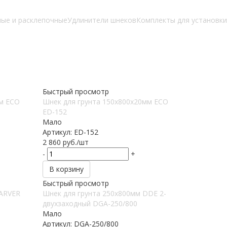
ные и расклепочные
Удлинители шнеков
Комплекты для установки
Быстрый просмотр
мм ECO
Шнек для грунта 150х800х20мм ECO
ED-152
Мало
Артикул: ED-152
2 860
руб.
/шт
-
+
В корзину
Быстрый просмотр
CARVER
Шнек для грунта 250х800мм DDE 2-
двухзаходный DGA-250/800
Мало
Артикул: DGA-250/800