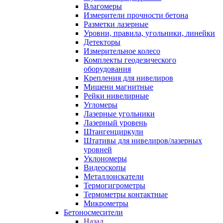
Влагомеры
Измерители прочности бетона
Разметки лазерные
Уровни, правила, угольники, линейки
Детекторы
Измерительное колесо
Комплекты геодезического
оборудования
Крепления для нивелиров
Мишени магнитные
Рейки нивелирные
Угломеры
Лазерные угольники
Лазерный уровень
Штангенциркули
Штативы для нивелиров/лазерных
уровней
Уклономеры
Видеоскопы
Металлоискатели
Термогигрометры
Термометры контактные
Микрометры
Бетоносмесители
Назад