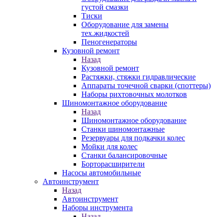
густой смазки
Тиски
Оборудование для замены
тех.жидкостей
Пеногенераторы
Кузовной ремонт
Назад
Кузовной ремонт
Растяжки, стяжки гидравлические
Аппараты точечной сварки (споттеры)
Наборы рихтовочных молотков
Шиномонтажное оборудование
Назад
Шиномонтажное оборудование
Станки шиномонтажные
Резервуары для подкачки колес
Мойки для колес
Станки балансировочные
Борторасширители
Насосы автомобильные
Автоинструмент
Назад
Автоинструмент
Наборы инструмента
Назад