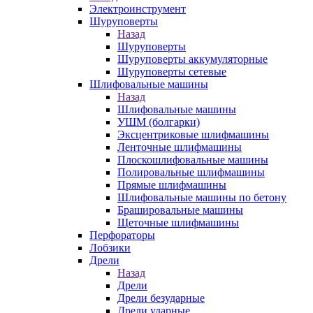
Электроинструмент
Шуруповерты
Назад
Шуруповерты
Шуруповерты аккумуляторные
Шуруповерты сетевые
Шлифовальные машины
Назад
Шлифовальные машины
УШМ (болгарки)
Эксцентриковые шлифмашины
Ленточные шлифмашины
Плоскошлифовальные машины
Полировальные шлифмашины
Прямые шлифмашины
Шлифовальные машины по бетону
Брашировальные машины
Щеточные шлифмашины
Перфораторы
Лобзики
Дрели
Назад
Дрели
Дрели безударные
Дрели ударные