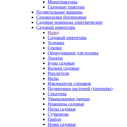
Минитракторы
Газонные трактора
Подметальные машины
Сенокосилки бензиновые
Садовые ножницы электрические
Садовый инвентарь
Назад
Садовый инвентарь
Тележки
Сеялки
Оборудование для полива
Лопаты
Буры садовые
Валики садовые
Рыхлители
Вилы
Извлекатели сорняков
Подвязчики растений (тапенеры)
Секаторы
Умывальники дачные
Ножницы садовые
Пилы садовые
Сучкорезы
Грабли
Ножи садовые