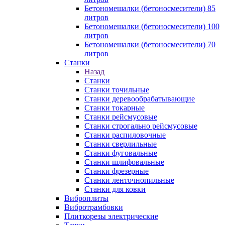
Бетономешалки (бетоносмесители) 85
литров
Бетономешалки (бетоносмесители) 100
литров
Бетономешалки (бетоносмесители) 70
литров
Станки
Назад
Станки
Станки точильные
Станки деревообрабатывающие
Станки токарные
Станки рейсмусовые
Станки строгально рейсмусовые
Станки распиловочные
Станки сверлильные
Станки фуговальные
Станки шлифовальные
Станки фрезерные
Станки ленточнопильные
Станки для ковки
Виброплиты
Вибротрамбовки
Плиткорезы электрические