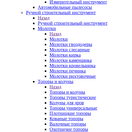
Измерительный инструмент
Автомобильные пылесосы
Ручной строительный инструмент
Назад
Ручной строительный инструмент
Молотки
Назад
Молотки
Молотки гвоздодеры
Молотки слесарные
Молотки кирка
Молотки каменщика
Молотки кровельщика
Молотки печника
Молотки рихтовочные
Топоры и колуны
Назад
Топоры и колуны
Топоры туристические
Колуны для дров
Топоры универсальные
Плотницкие топоры
Кованые топоры
Валочные топоры
Охотничие топоры