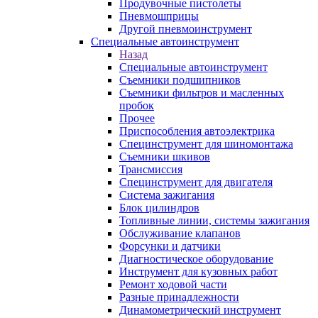
Продувочные пистолеты
Пневмошприцы
Другой пневмоинструмент
Специальные автоинструмент
Назад
Специальные автоинструмент
Съемники подшипников
Съемники фильтров и масленных
пробок
Прочее
Приспособления автоэлектрика
Специнструмент для шиномонтажа
Съемники шкивов
Трансмиссия
Специнструмент для двигателя
Система зажигания
Блок цилиндров
Топливные линии, системы зажигания
Обслуживание клапанов
Форсунки и датчики
Диагностическое оборудование
Инструмент для кузовных работ
Ремонт ходовой части
Разные принадлежности
Динамометрический инструмент