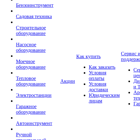
Бензоинструмент
Садовая техника
Строительное
оборудование
Насосное
оборудование
Сервис 
Как купить
поддерж
Моечное
оборудование
Как заказать
Се
Условия
це
Тепловое
оплаты
Акции
Ди
оборудование
Условия
и 
доставки
Ар
Электростанции
Юридическим
те
лицам
Га
Гаражное
оборудование
Автоинструмент
Ручной