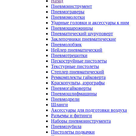
Назад
Пневмоинструмент
Пневмограверы
Пневмомолотки
Ударные головки и аксессуары к ним
Пневмошарожницы
Пневматический шуруповерт
Заклепочники пневматические
Пневмолобзик
Нейлер пневматический
Пневмотрещотки
Пескоструйные пистолеты
Текстурные пистолеты
Степлер пневматический
Ремкомплекты гайковерта
Краскопульты, аэрографы
Пневмогайковерты
Пневмошлифмашины
Пневмодрели
Шланги
Аксессуары для подготовки воздуха
Разъемы и фитинги
Наборы пневмоинструмента
Пневмозубила
Пистолеты подкачки