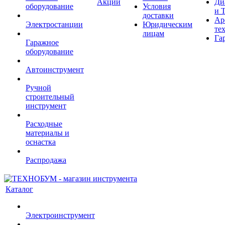
Акции
Ди
оборудование
Условия
и 
доставки
Ар
Электростанции
Юридическим
те
лицам
Га
Гаражное
оборудование
Автоинструмент
Ручной
строительный
инструмент
Расходные
материалы и
оснастка
Распродажа
Каталог
Электроинструмент