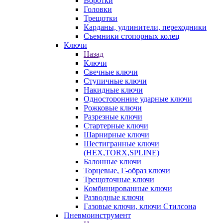
Воротки
Головки
Трещотки
Карданы, удлинители, переходники
Съемники стопорных колец
Ключи
Назад
Ключи
Свечные ключи
Ступичные ключи
Накидные ключи
Односторонние ударные ключи
Рожковые ключи
Разрезные ключи
Стартерные ключи
Шарнирные ключи
Шестигранные ключи
(HEX,TORX,SPLINE)
Балонные ключи
Торцевые, Г-образ ключи
Трещоточные ключи
Комбинированные ключи
Разводные ключи
Газовые ключи, ключи Стилсона
Пневмоинструмент