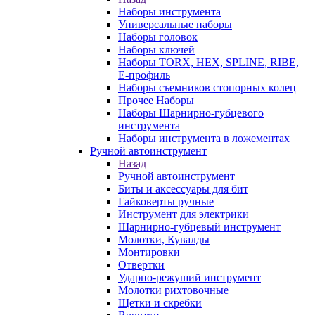
Наборы инструмента
Универсальные наборы
Наборы головок
Наборы ключей
Наборы TORX, HEX, SPLINE, RIBE,
E-профиль
Наборы съемников стопорных колец
Прочее Наборы
Наборы Шарнирно-губцевого
инструмента
Наборы инструмента в ложементах
Ручной автоинструмент
Назад
Ручной автоинструмент
Биты и аксессуары для бит
Гайковерты ручные
Инструмент для электрики
Шарнирно-губцевый инструмент
Молотки, Кувалды
Монтировки
Отвертки
Ударно-режуший инструмент
Молотки рихтовочные
Щетки и скребки