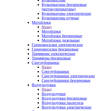
Культиваторы
Культиваторы бензиновые
(мотокультиваторы)
Культиваторы электрические
Культиваторы ручные
Мотоблоки
Назад
Мотоблоки
Мотоблоки бензиновые
Мотоблоки дизельные
Газонокосилки электрические
Газонокосилки бензиновые
Триммеры электрические
Триммеры бензиновые
Снегоуборщики
Назад
Снегоуборщики
Снегоуборщики электрические
Снегоуборщики бензиновые
Воздуходувки
Назад
Воздуходувки
Воздуходувки бензиновые
Воздуходувки пылесосы
Воздуходувки электрические