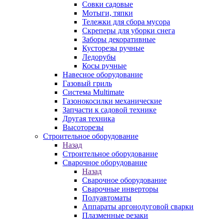
Совки садовые
Мотыги, тяпки
Тележки для сбора мусора
Скреперы для уборки снега
Заборы декоративные
Кусторезы ручные
Ледорубы
Косы ручные
Навесное оборудование
Газовый гриль
Система Multimate
Газонокосилки механические
Запчасти к садовой технике
Другая техника
Высоторезы
Строительное оборудование
Назад
Строительное оборудование
Сварочное оборудование
Назад
Сварочное оборудование
Сварочные инверторы
Полуавтоматы
Аппараты аргонодуговой сварки
Плазменные резаки