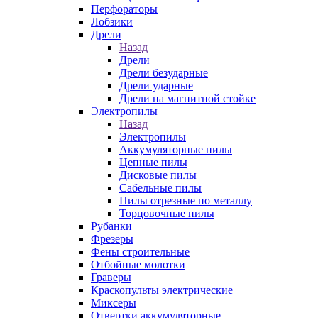
Перфораторы
Лобзики
Дрели
Назад
Дрели
Дрели безударные
Дрели ударные
Дрели на магнитной стойке
Электропилы
Назад
Электропилы
Аккумуляторные пилы
Цепные пилы
Дисковые пилы
Сабельные пилы
Пилы отрезные по металлу
Торцовочные пилы
Рубанки
Фрезеры
Фены строительные
Отбойные молотки
Граверы
Краскопульты электрические
Миксеры
Отвертки аккумуляторные