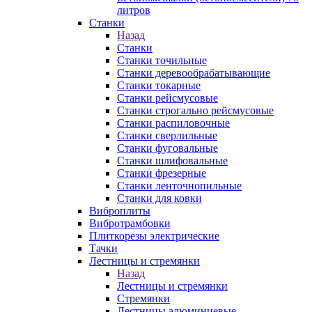
литров
Станки
Назад
Станки
Станки точильные
Станки деревообрабатывающие
Станки токарные
Станки рейсмусовые
Станки строгально рейсмусовые
Станки распиловочные
Станки сверлильные
Станки фуговальные
Станки шлифовальные
Станки фрезерные
Станки ленточнопильные
Станки для ковки
Виброплиты
Вибротрамбовки
Плиткорезы электрические
Тачки
Лестницы и стремянки
Назад
Лестницы и стремянки
Стремянки
Лестницы алюминиевые