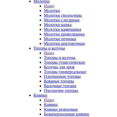
Молотки
Назад
Молотки
Молотки гвоздодеры
Молотки слесарные
Молотки кирка
Молотки каменщика
Молотки кровельщика
Молотки печника
Молотки рихтовочные
Топоры и колуны
Назад
Топоры и колуны
Топоры туристические
Колуны для дров
Топоры универсальные
Плотницкие топоры
Кованые топоры
Валочные топоры
Охотничие топоры
Киянки
Назад
Киянки
Киянки резиновые
Безынерционные киянки