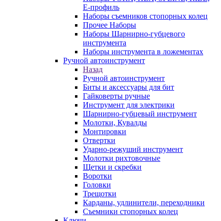
E-профиль
Наборы съемников стопорных колец
Прочее Наборы
Наборы Шарнирно-губцевого
инструмента
Наборы инструмента в ложементах
Ручной автоинструмент
Назад
Ручной автоинструмент
Биты и аксессуары для бит
Гайковерты ручные
Инструмент для электрики
Шарнирно-губцевый инструмент
Молотки, Кувалды
Монтировки
Отвертки
Ударно-режуший инструмент
Молотки рихтовочные
Щетки и скребки
Воротки
Головки
Трещотки
Карданы, удлинители, переходники
Съемники стопорных колец
Ключи