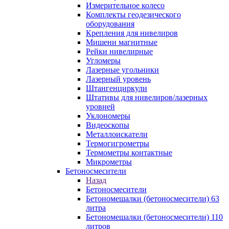
Измерительное колесо
Комплекты геодезического
оборудования
Крепления для нивелиров
Мишени магнитные
Рейки нивелирные
Угломеры
Лазерные угольники
Лазерный уровень
Штангенциркули
Штативы для нивелиров/лазерных
уровней
Уклономеры
Видеоскопы
Металлоискатели
Термогигрометры
Термометры контактные
Микрометры
Бетоносмесители
Назад
Бетоносмесители
Бетономешалки (бетоносмесители) 63
литра
Бетономешалки (бетоносмесители) 110
литров