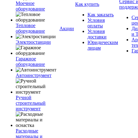
Сервис 
Моечное
Как купить
поддерж
оборудование
Как заказать
Се
Условия
це
Тепловое
оплаты
Акции
Ди
оборудование
Условия
и 
доставки
Ар
Электростанции
Юридическим
те
лицам
Га
Гаражное
оборудование
Автоинструмент
Ручной
строительный
инструмент
Расходные
материалы и