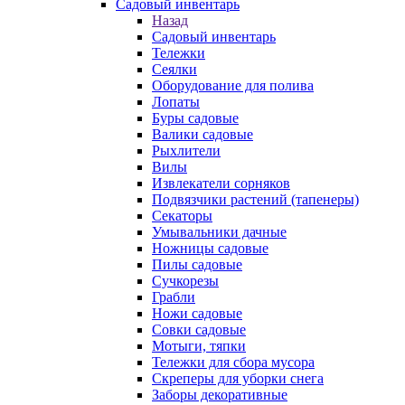
Садовый инвентарь
Назад
Садовый инвентарь
Тележки
Сеялки
Оборудование для полива
Лопаты
Буры садовые
Валики садовые
Рыхлители
Вилы
Извлекатели сорняков
Подвязчики растений (тапенеры)
Секаторы
Умывальники дачные
Ножницы садовые
Пилы садовые
Сучкорезы
Грабли
Ножи садовые
Совки садовые
Мотыги, тяпки
Тележки для сбора мусора
Скреперы для уборки снега
Заборы декоративные