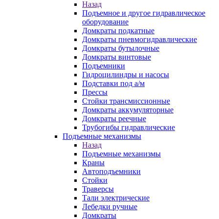
Назад
Подъемное и другое гидравлическое
оборудование
Домкраты подкатные
Домкраты пневмогидравлические
Домкраты бутылочные
Домкраты винтовые
Подъемники
Гидроцилиндры и насосы
Подставки под а/м
Прессы
Стойки трансмиссионные
Домкраты аккумуляторные
Домкраты реечные
Трубогибы гидравлические
Подъемные механизмы
Назад
Подъемные механизмы
Краны
Автоподъемники
Стойки
Траверсы
Тали электрические
Лебедки ручные
Домкраты