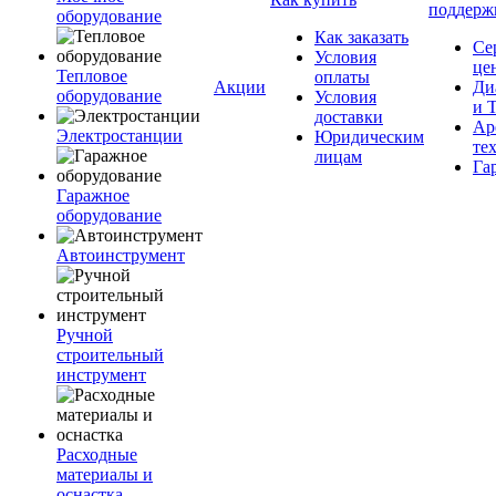
поддерж
оборудование
Как заказать
Се
Условия
це
Тепловое
оплаты
Акции
Ди
оборудование
Условия
и 
доставки
Ар
Электростанции
Юридическим
те
лицам
Га
Гаражное
оборудование
Автоинструмент
Ручной
строительный
инструмент
Расходные
материалы и
оснастка