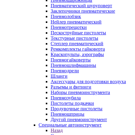
Пневмошарожницы
Пневматический шуруповерт
Заклепочники пневматические
Пневмолобзик
Нейлер пневматический
Пневмотрещотки
Пескоструйные пистолеты
Текстурные пистолеты
Степлер пневматический
Ремкомплекты гайковерта
Краскопульты, аэрографы
Пневмогайковерты
Пневмошлифмашины
Пневмодрели
Шланги
Аксессуары для подготовки воздуха
Разъемы и фитинги
Наборы пневмоинструмента
Пневмозубила
Пистолеты подкачки
Продувочные пистолеты
Пневмошприцы
Другой пневмоинструмент
Специальные автоинструмент
Назад