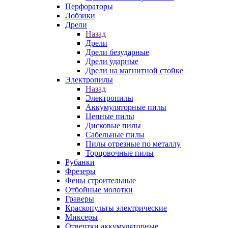
Перфораторы
Лобзики
Дрели
Назад
Дрели
Дрели безударные
Дрели ударные
Дрели на магнитной стойке
Электропилы
Назад
Электропилы
Аккумуляторные пилы
Цепные пилы
Дисковые пилы
Сабельные пилы
Пилы отрезные по металлу
Торцовочные пилы
Рубанки
Фрезеры
Фены строительные
Отбойные молотки
Граверы
Краскопульты электрические
Миксеры
Отвертки аккумуляторные