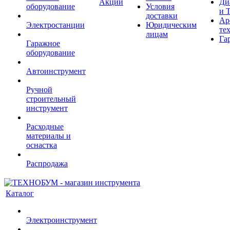
Акции
Ди
оборудование
Условия
и 
доставки
Ар
Электростанции
Юридическим
те
лицам
Га
Гаражное
оборудование
Автоинструмент
Ручной
строительный
инструмент
Расходные
материалы и
оснастка
Распродажа
Каталог
Электроинструмент