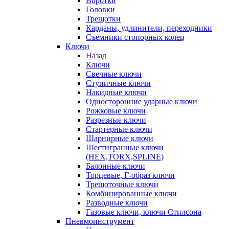
Воротки
Головки
Трещотки
Карданы, удлинители, переходники
Съемники стопорных колец
Ключи
Назад
Ключи
Свечные ключи
Ступичные ключи
Накидные ключи
Односторонние ударные ключи
Рожковые ключи
Разрезные ключи
Стартерные ключи
Шарнирные ключи
Шестигранные ключи
(HEX,TORX,SPLINE)
Балонные ключи
Торцевые, Г-образ ключи
Трещоточные ключи
Комбинированные ключи
Разводные ключи
Газовые ключи, ключи Стилсона
Пневмоинструмент