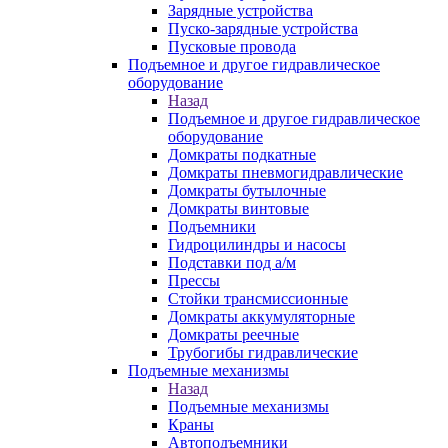
Зарядные устройства
Пуско-зарядные устройства
Пусковые провода
Подъемное и другое гидравлическое
оборудование
Назад
Подъемное и другое гидравлическое
оборудование
Домкраты подкатные
Домкраты пневмогидравлические
Домкраты бутылочные
Домкраты винтовые
Подъемники
Гидроцилиндры и насосы
Подставки под а/м
Прессы
Стойки трансмиссионные
Домкраты аккумуляторные
Домкраты реечные
Трубогибы гидравлические
Подъемные механизмы
Назад
Подъемные механизмы
Краны
Автоподъемники