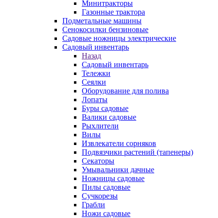
Минитракторы
Газонные трактора
Подметальные машины
Сенокосилки бензиновые
Садовые ножницы электрические
Садовый инвентарь
Назад
Садовый инвентарь
Тележки
Сеялки
Оборудование для полива
Лопаты
Буры садовые
Валики садовые
Рыхлители
Вилы
Извлекатели сорняков
Подвязчики растений (тапенеры)
Секаторы
Умывальники дачные
Ножницы садовые
Пилы садовые
Сучкорезы
Грабли
Ножи садовые