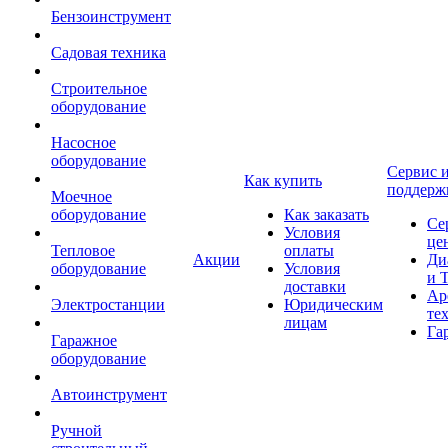
Бензоинструмент
Садовая техника
Строительное
оборудование
Насосное
оборудование
Сервис 
Как купить
поддерж
Моечное
оборудование
Как заказать
Се
Условия
це
Тепловое
оплаты
Акции
Ди
оборудование
Условия
и 
доставки
Ар
Электростанции
Юридическим
те
лицам
Га
Гаражное
оборудование
Автоинструмент
Ручной