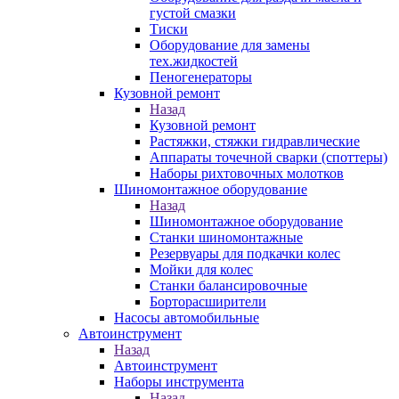
густой смазки
Тиски
Оборудование для замены
тех.жидкостей
Пеногенераторы
Кузовной ремонт
Назад
Кузовной ремонт
Растяжки, стяжки гидравлические
Аппараты точечной сварки (споттеры)
Наборы рихтовочных молотков
Шиномонтажное оборудование
Назад
Шиномонтажное оборудование
Станки шиномонтажные
Резервуары для подкачки колес
Мойки для колес
Станки балансировочные
Борторасширители
Насосы автомобильные
Автоинструмент
Назад
Автоинструмент
Наборы инструмента
Назад