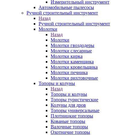
Измерительный инструмент
Автомобильные пылесосы
Ручной строительный инструмент
Назад
Ручной строительный инструмент
Молотки
Назад
Молотки
Молотки гвоздодеры
Молотки слесарные
Молотки кирка
Молотки каменщика
Молотки кровельщика
Молотки печника
Молотки рихтовочные
Топоры и колуны
Назад
Топоры и колуны
Топоры туристические
Колуны для дров
Топоры универсальные
Плотницкие топоры
Кованые топоры
Валочные топоры
Охотничие топоры