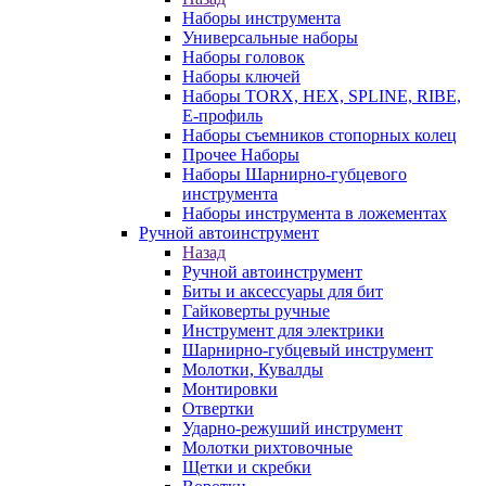
Наборы инструмента
Универсальные наборы
Наборы головок
Наборы ключей
Наборы TORX, HEX, SPLINE, RIBE,
E-профиль
Наборы съемников стопорных колец
Прочее Наборы
Наборы Шарнирно-губцевого
инструмента
Наборы инструмента в ложементах
Ручной автоинструмент
Назад
Ручной автоинструмент
Биты и аксессуары для бит
Гайковерты ручные
Инструмент для электрики
Шарнирно-губцевый инструмент
Молотки, Кувалды
Монтировки
Отвертки
Ударно-режуший инструмент
Молотки рихтовочные
Щетки и скребки