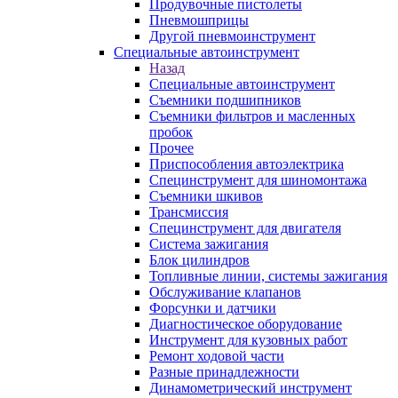
Продувочные пистолеты
Пневмошприцы
Другой пневмоинструмент
Специальные автоинструмент
Назад
Специальные автоинструмент
Съемники подшипников
Съемники фильтров и масленных
пробок
Прочее
Приспособления автоэлектрика
Специнструмент для шиномонтажа
Съемники шкивов
Трансмиссия
Специнструмент для двигателя
Система зажигания
Блок цилиндров
Топливные линии, системы зажигания
Обслуживание клапанов
Форсунки и датчики
Диагностическое оборудование
Инструмент для кузовных работ
Ремонт ходовой части
Разные принадлежности
Динамометрический инструмент