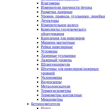
Влагомеры
Измерители прочности бетона
Разметки лазерные
Уровни, правила, угольники, линейки
Детекторы
Измерительное колесо
Комплекты геодезического
оборудования
Крепления для нивелиров
Мишени магнитные
Рейки нивелирные
Угломеры
Лазерные угольники
Лазерный уровень
Штангенциркули
Штативы для нивелиров/лазерных
уровней
Уклономеры
Видеоскопы
Металлоискатели
Термогигрометры
Термометры контактные
Микрометры
Бетоносмесители
Назад