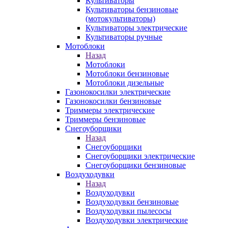
Культиваторы
Культиваторы бензиновые
(мотокультиваторы)
Культиваторы электрические
Культиваторы ручные
Мотоблоки
Назад
Мотоблоки
Мотоблоки бензиновые
Мотоблоки дизельные
Газонокосилки электрические
Газонокосилки бензиновые
Триммеры электрические
Триммеры бензиновые
Снегоуборщики
Назад
Снегоуборщики
Снегоуборщики электрические
Снегоуборщики бензиновые
Воздуходувки
Назад
Воздуходувки
Воздуходувки бензиновые
Воздуходувки пылесосы
Воздуходувки электрические