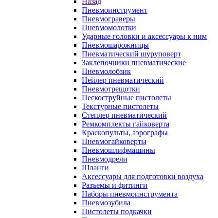
Назад
Пневмоинструмент
Пневмограверы
Пневмомолотки
Ударные головки и аксессуары к ним
Пневмошарожницы
Пневматический шуруповерт
Заклепочники пневматические
Пневмолобзик
Нейлер пневматический
Пневмотрещотки
Пескоструйные пистолеты
Текстурные пистолеты
Степлер пневматический
Ремкомплекты гайковерта
Краскопульты, аэрографы
Пневмогайковерты
Пневмошлифмашины
Пневмодрели
Шланги
Аксессуары для подготовки воздуха
Разъемы и фитинги
Наборы пневмоинструмента
Пневмозубила
Пистолеты подкачки