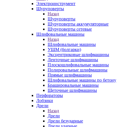
Электроинструмент
Шуруповерты
Назад
Шуруповерты
Шуруповерты аккумуляторные
Шуруповерты сетевые
Шлифовальные машины
Назад
Шлифовальные машины
УШМ (болгарки)
Эксцентриковые шлифмашины
Ленточные шлифмашины
Плоскошлифовальные машины
Полировальные шлифмашины
Прямые шлифмашины
Шлифовальные машины по бетону
Брашировальные машины
Щеточные шлифмашины
Перфораторы
Лобзики
Дрели
Назад
Дрели
Дрели безударные
Дрели ударные