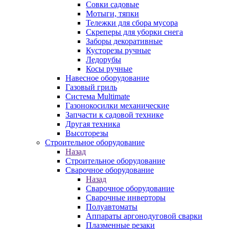
Совки садовые
Мотыги, тяпки
Тележки для сбора мусора
Скреперы для уборки снега
Заборы декоративные
Кусторезы ручные
Ледорубы
Косы ручные
Навесное оборудование
Газовый гриль
Система Multimate
Газонокосилки механические
Запчасти к садовой технике
Другая техника
Высоторезы
Строительное оборудование
Назад
Строительное оборудование
Сварочное оборудование
Назад
Сварочное оборудование
Сварочные инверторы
Полуавтоматы
Аппараты аргонодуговой сварки
Плазменные резаки