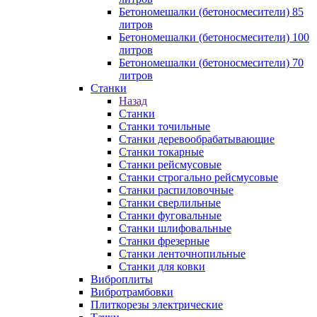
Бетономешалки (бетоносмесители) 85
литров
Бетономешалки (бетоносмесители) 100
литров
Бетономешалки (бетоносмесители) 70
литров
Станки
Назад
Станки
Станки точильные
Станки деревообрабатывающие
Станки токарные
Станки рейсмусовые
Станки строгально рейсмусовые
Станки распиловочные
Станки сверлильные
Станки фуговальные
Станки шлифовальные
Станки фрезерные
Станки ленточнопильные
Станки для ковки
Виброплиты
Вибротрамбовки
Плиткорезы электрические