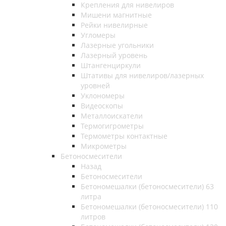
Крепления для нивелиров
Мишени магнитные
Рейки нивелирные
Угломеры
Лазерные угольники
Лазерный уровень
Штангенциркули
Штативы для нивелиров/лазерных
уровней
Уклономеры
Видеоскопы
Металлоискатели
Термогигрометры
Термометры контактные
Микрометры
Бетоносмесители
Назад
Бетоносмесители
Бетономешалки (бетоносмесители) 63
литра
Бетономешалки (бетоносмесители) 110
литров