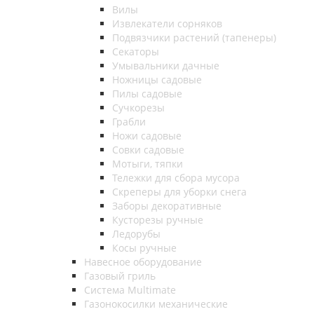
Вилы
Извлекатели сорняков
Подвязчики растений (тапенеры)
Секаторы
Умывальники дачные
Ножницы садовые
Пилы садовые
Сучкорезы
Грабли
Ножи садовые
Совки садовые
Мотыги, тяпки
Тележки для сбора мусора
Скреперы для уборки снега
Заборы декоративные
Кусторезы ручные
Ледорубы
Косы ручные
Навесное оборудование
Газовый гриль
Система Multimate
Газонокосилки механические