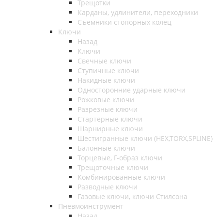
Трещотки
Карданы, удлинители, переходники
Съемники стопорных колец
Ключи
Назад
Ключи
Свечные ключи
Ступичные ключи
Накидные ключи
Односторонние ударные ключи
Рожковые ключи
Разрезные ключи
Стартерные ключи
Шарнирные ключи
Шестигранные ключи (HEX,TORX,SPLINE)
Балонные ключи
Торцевые, Г-образ ключи
Трещоточные ключи
Комбинированные ключи
Разводные ключи
Газовые ключи, ключи Стилсона
Пневмоинструмент
Назад