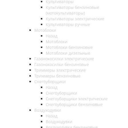
Культиваторы
Культиваторы бензиновые
(мотокультиваторы)
Культиваторы электрические
Культиваторы ручные
Мотоблоки
Назад
Мотоблоки
Мотоблоки бензиновые
Мотоблоки дизельные
Газонокосилки электрические
Газонокосилки бензиновые
Триммеры электрические
Триммеры бензиновые
Снегоуборщики
Назад
Снегоуборщики
Снегоуборщики электрические
Снегоуборщики бензиновые
Воздуходувки
Назад
Воздуходувки
Воздуходувки бензиновые