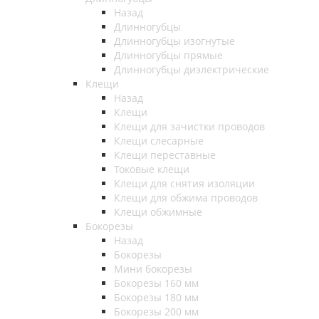
Назад
Длинногубцы
Длинногубцы изогнутые
Длинногубцы прямые
Длинногубцы диэлектрические
Клещи
Назад
Клещи
Клещи для зачистки проводов
Клещи слесарные
Клещи переставные
Токовые клещи
Клещи для снятия изоляции
Клещи для обжима проводов
Клещи обжимные
Бокорезы
Назад
Бокорезы
Мини бокорезы
Бокорезы 160 мм
Бокорезы 180 мм
Бокорезы 200 мм