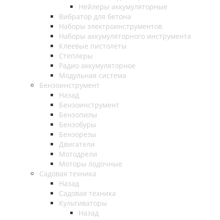
Нейлеры аккумуляторные
Вибратор для бетона
Наборы электроинструментов
Наборы аккумуляторного инструмента
Клеевые пистолеты
Степлеры
Радио аккумуляторное
Модульная система
Бензоинструмент
Назад
Бензоинструмент
Бензопилы
Бензобуры
Бензорезы
Двигатели
Мотодрели
Моторы лодочные
Садовая техника
Назад
Садовая техника
Культиваторы
Назад