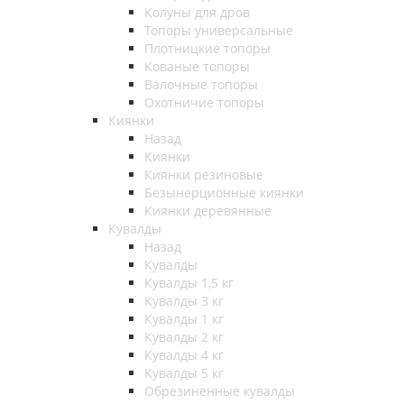
Колуны для дров
Топоры универсальные
Плотницкие топоры
Кованые топоры
Валочные топоры
Охотничие топоры
Киянки
Назад
Киянки
Киянки резиновые
Безынерционные киянки
Киянки деревянные
Кувалды
Назад
Кувалды
Кувалды 1,5 кг
Кувалды 3 кг
Кувалды 1 кг
Кувалды 2 кг
Кувалды 4 кг
Кувалды 5 кг
Обрезиненные кувалды