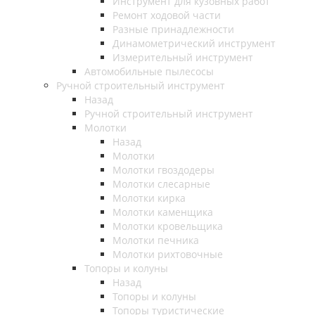
Инструмент для кузовных работ
Ремонт ходовой части
Разные принадлежности
Динамометрический инструмент
Измерительный инструмент
Автомобильные пылесосы
Ручной строительный инструмент
Назад
Ручной строительный инструмент
Молотки
Назад
Молотки
Молотки гвоздодеры
Молотки слесарные
Молотки кирка
Молотки каменщика
Молотки кровельщика
Молотки печника
Молотки рихтовочные
Топоры и колуны
Назад
Топоры и колуны
Топоры туристические