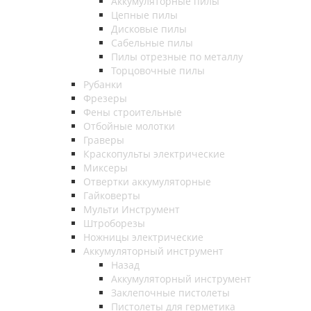
Аккумуляторные пилы
Цепные пилы
Дисковые пилы
Сабельные пилы
Пилы отрезные по металлу
Торцовочные пилы
Рубанки
Фрезеры
Фены строительные
Отбойные молотки
Граверы
Краскопульты электрические
Миксеры
Отвертки аккумуляторные
Гайковерты
Мульти Инструмент
Штроборезы
Ножницы электрические
Аккумуляторный инструмент
Назад
Аккумуляторный инструмент
Заклепочные пистолеты
Пистолеты для герметика