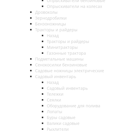
Опрыскиватели бензиновые
Опрыскиватели на колесах
Дровоколы
Зернодробилки
Бензоножницы
Тракторы и райдеры
Назад
Тракторы и райдеры
Минитракторы
Газонные трактора
Подметальные машины
Сенокосилки бензиновые
Садовые ножницы электрические
Садовый инвентарь
Назад
Садовый инвентарь
Тележки
Сеялки
Оборудование для полива
Лопаты
Буры садовые
Валики садовые
Рыхлители