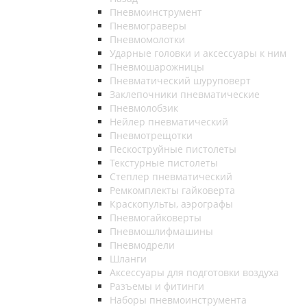
Пневмоинструмент
Пневмограверы
Пневмомолотки
Ударные головки и аксессуары к ним
Пневмошарожницы
Пневматический шуруповерт
Заклепочники пневматические
Пневмолобзик
Нейлер пневматический
Пневмотрещотки
Пескоструйные пистолеты
Текстурные пистолеты
Степлер пневматический
Ремкомплекты гайковерта
Краскопульты, аэрографы
Пневмогайковерты
Пневмошлифмашины
Пневмодрели
Шланги
Аксессуары для подготовки воздуха
Разъемы и фитинги
Наборы пневмоинструмента