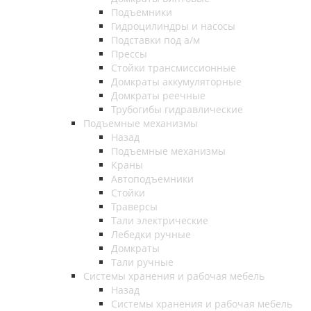
Подъемники
Гидроцилиндры и насосы
Подставки под а/м
Прессы
Стойки трансмиссионные
Домкраты аккумуляторные
Домкраты реечные
Трубогибы гидравлические
Подъемные механизмы
Назад
Подъемные механизмы
Краны
Автоподъемники
Стойки
Траверсы
Тали электрические
Лебедки ручные
Домкраты
Тали ручные
Системы хранения и рабочая мебель
Назад
Системы хранения и рабочая мебель