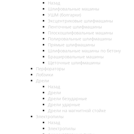
Назад
Шлифовальные машины
УШМ (болгарки)
Эксцентриковые шлифмашины
Ленточные шлифмашины
Плоскошлифовальные машины
Полировальные шлифмашины
Прямые шлифмашины
Шлифовальные машины по бетону
Брашировальные машины
Щеточные шлифмашины
Перфораторы
Лобзики
Дрели
Назад
Дрели
Дрели безударные
Дрели ударные
Дрели на магнитной стойке
Электропилы
Назад
Электропилы