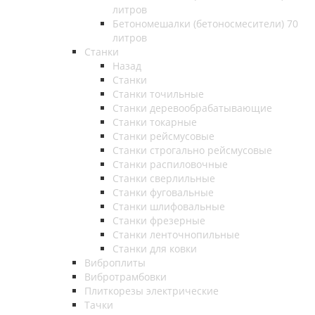
литров
Бетономешалки (бетоносмесители) 70
литров
Станки
Назад
Станки
Станки точильные
Станки деревообрабатывающие
Станки токарные
Станки рейсмусовые
Станки строгально рейсмусовые
Станки распиловочные
Станки сверлильные
Станки фуговальные
Станки шлифовальные
Станки фрезерные
Станки ленточнопильные
Станки для ковки
Виброплиты
Вибротрамбовки
Плиткорезы электрические
Тачки