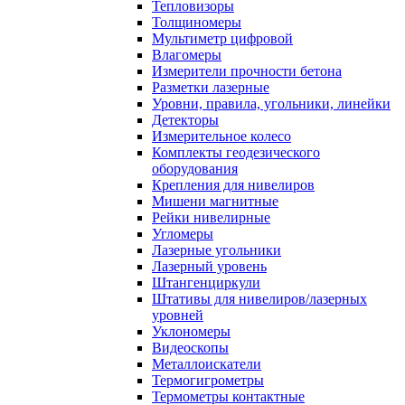
Тепловизоры
Толщиномеры
Мультиметр цифровой
Влагомеры
Измерители прочности бетона
Разметки лазерные
Уровни, правила, угольники, линейки
Детекторы
Измерительное колесо
Комплекты геодезического
оборудования
Крепления для нивелиров
Мишени магнитные
Рейки нивелирные
Угломеры
Лазерные угольники
Лазерный уровень
Штангенциркули
Штативы для нивелиров/лазерных
уровней
Уклономеры
Видеоскопы
Металлоискатели
Термогигрометры
Термометры контактные