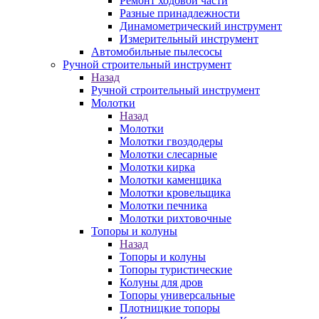
Ремонт ходовой части
Разные принадлежности
Динамометрический инструмент
Измерительный инструмент
Автомобильные пылесосы
Ручной строительный инструмент
Назад
Ручной строительный инструмент
Молотки
Назад
Молотки
Молотки гвоздодеры
Молотки слесарные
Молотки кирка
Молотки каменщика
Молотки кровельщика
Молотки печника
Молотки рихтовочные
Топоры и колуны
Назад
Топоры и колуны
Топоры туристические
Колуны для дров
Топоры универсальные
Плотницкие топоры