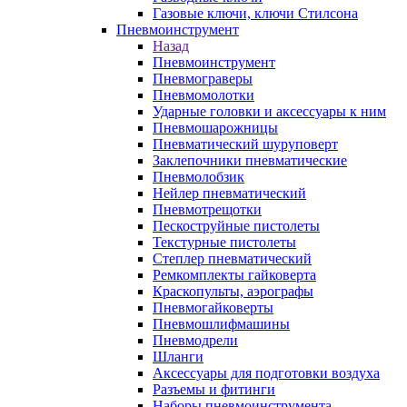
Газовые ключи, ключи Стилсона
Пневмоинструмент
Назад
Пневмоинструмент
Пневмограверы
Пневмомолотки
Ударные головки и аксессуары к ним
Пневмошарожницы
Пневматический шуруповерт
Заклепочники пневматические
Пневмолобзик
Нейлер пневматический
Пневмотрещотки
Пескоструйные пистолеты
Текстурные пистолеты
Степлер пневматический
Ремкомплекты гайковерта
Краскопульты, аэрографы
Пневмогайковерты
Пневмошлифмашины
Пневмодрели
Шланги
Аксессуары для подготовки воздуха
Разъемы и фитинги
Наборы пневмоинструмента