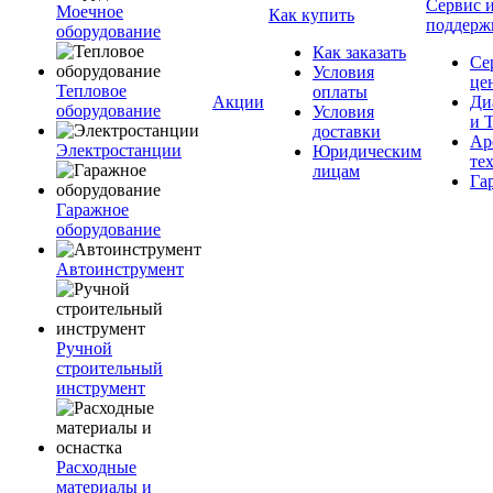
Сервис 
Моечное
Как купить
поддерж
оборудование
Как заказать
Се
Условия
це
Тепловое
оплаты
Акции
Ди
оборудование
Условия
и 
доставки
Ар
Электростанции
Юридическим
те
лицам
Га
Гаражное
оборудование
Автоинструмент
Ручной
строительный
инструмент
Расходные
материалы и