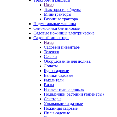
Тракторы и райдеры
Назад
Тракторы и райдеры
Минитракторы
Газонные трактора
Подметальные машины
Сенокосилки бензиновые
Садовые ножницы электрические
Садовый инвентарь
Назад
Садовый инвентарь
Тележки
Сеялки
Оборудование для полива
Лопаты
Буры садовые
Валики садовые
Рыхлители
Вилы
Извлекатели сорняков
Подвязчики растений (тапенеры)
Секаторы
Умывальники дачные
Ножницы садовые
Пилы садовые