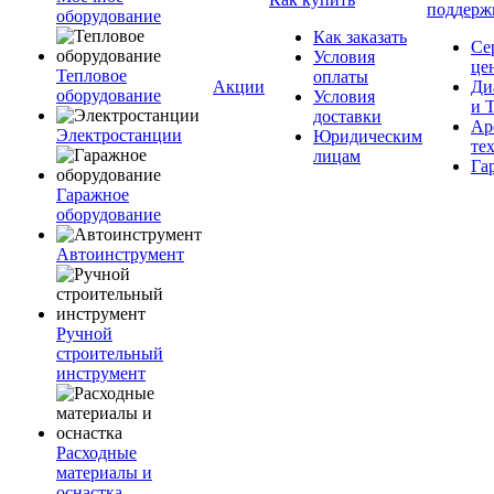
поддерж
оборудование
Как заказать
Се
Условия
це
Тепловое
оплаты
Акции
Ди
оборудование
Условия
и 
доставки
Ар
Электростанции
Юридическим
те
лицам
Га
Гаражное
оборудование
Автоинструмент
Ручной
строительный
инструмент
Расходные
материалы и
оснастка