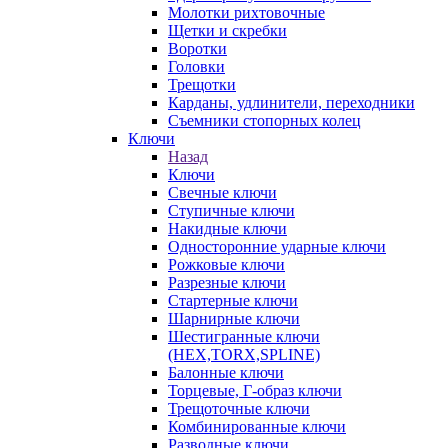
Молотки рихтовочные
Щетки и скребки
Воротки
Головки
Трещотки
Карданы, удлинители, переходники
Съемники стопорных колец
Ключи
Назад
Ключи
Свечные ключи
Ступичные ключи
Накидные ключи
Односторонние ударные ключи
Рожковые ключи
Разрезные ключи
Стартерные ключи
Шарнирные ключи
Шестигранные ключи
(HEX,TORX,SPLINE)
Балонные ключи
Торцевые, Г-образ ключи
Трещоточные ключи
Комбинированные ключи
Разводные ключи