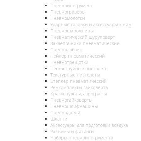
Пневмоинструмент
Пневмограверы
Пневмомолотки
Ударные головки и аксессуары к ним
Пневмошарожницы
Пневматический шуруповерт
Заклепочники пневматические
Пневмолобзик
Нейлер пневматический
Пневмотрещотки
Пескоструйные пистолеты
Текстурные пистолеты
Степлер пневматический
Ремкомплекты гайковерта
Краскопульты, аэрографы
Пневмогайковерты
Пневмошлифмашины
Пневмодрели
Шланги
Аксессуары для подготовки воздуха
Разъемы и фитинги
Наборы пневмоинструмента