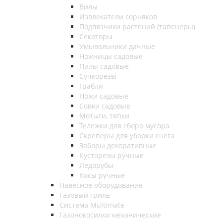
Вилы
Извлекатели сорняков
Подвязчики растений (тапенеры)
Секаторы
Умывальники дачные
Ножницы садовые
Пилы садовые
Сучкорезы
Грабли
Ножи садовые
Совки садовые
Мотыги, тяпки
Тележки для сбора мусора
Скреперы для уборки снега
Заборы декоративные
Кусторезы ручные
Ледорубы
Косы ручные
Навесное оборудование
Газовый гриль
Система Multimate
Газонокосилки механические