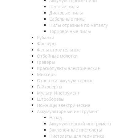
Аккумуляторные пилы
Цепные пилы
Дисковые пилы
Сабельные пилы
Пилы отрезные по металлу
Торцовочные пилы
Рубанки
Фрезеры
Фены строительные
Отбойные молотки
Граверы
Краскопульты электрические
Миксеры
Отвертки аккумуляторные
Гайковерты
Мульти Инструмент
Штроборезы
Ножницы электрические
Аккумуляторный инструмент
Назад
Аккумуляторный инструмент
Заклепочные пистолеты
Пистолеты для герметика