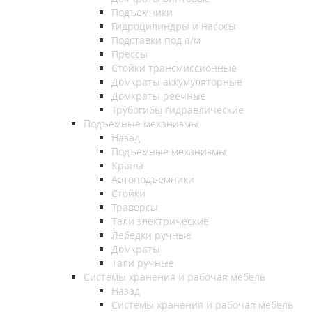
Подъемники
Гидроцилиндры и насосы
Подставки под а/м
Прессы
Стойки трансмиссионные
Домкраты аккумуляторные
Домкраты реечные
Трубогибы гидравлические
Подъемные механизмы
Назад
Подъемные механизмы
Краны
Автоподъемники
Стойки
Траверсы
Тали электрические
Лебедки ручные
Домкраты
Тали ручные
Системы хранения и рабочая мебель
Назад
Системы хранения и рабочая мебель