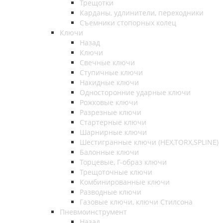
Трещотки
Карданы, удлинители, переходники
Съемники стопорных колец
Ключи
Назад
Ключи
Свечные ключи
Ступичные ключи
Накидные ключи
Односторонние ударные ключи
Рожковые ключи
Разрезные ключи
Стартерные ключи
Шарнирные ключи
Шестигранные ключи (HEX,TORX,SPLINE)
Балонные ключи
Торцевые, Г-образ ключи
Трещоточные ключи
Комбинированные ключи
Разводные ключи
Газовые ключи, ключи Стилсона
Пневмоинструмент
Назад