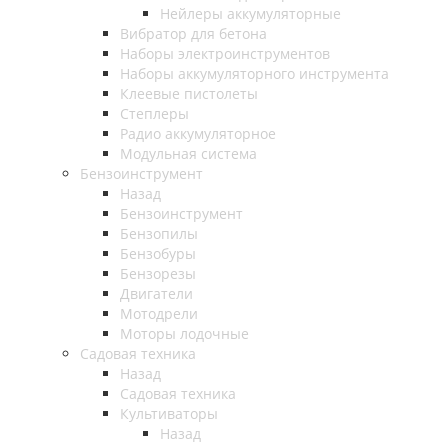
Нейлеры аккумуляторные
Вибратор для бетона
Наборы электроинструментов
Наборы аккумуляторного инструмента
Клеевые пистолеты
Степлеры
Радио аккумуляторное
Модульная система
Бензоинструмент
Назад
Бензоинструмент
Бензопилы
Бензобуры
Бензорезы
Двигатели
Мотодрели
Моторы лодочные
Садовая техника
Назад
Садовая техника
Культиваторы
Назад