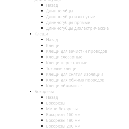
Назад
Длинногубцы
Длинногубцы изогнутые
Длинногубцы прямые
Длинногубцы диэлектрические
Клещи
Назад
Клещи
Клещи для зачистки проводов
Клещи слесарные
Клещи переставные
Токовые клещи
Клещи для снятия изоляции
Клещи для обжима проводов
Клещи обжимные
Бокорезы
Назад
Бокорезы
Мини бокорезы
Бокорезы 160 мм
Бокорезы 180 мм
Бокорезы 200 мм