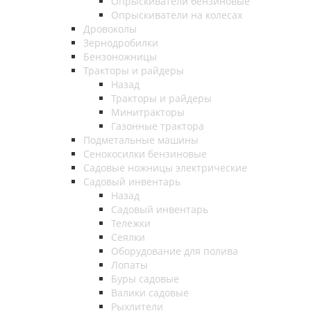
Опрыскиватели бензиновые
Опрыскиватели на колесах
Дровоколы
Зернодробилки
Бензоножницы
Тракторы и райдеры
Назад
Тракторы и райдеры
Минитракторы
Газонные трактора
Подметальные машины
Сенокосилки бензиновые
Садовые ножницы электрические
Садовый инвентарь
Назад
Садовый инвентарь
Тележки
Сеялки
Оборудование для полива
Лопаты
Буры садовые
Валики садовые
Рыхлители