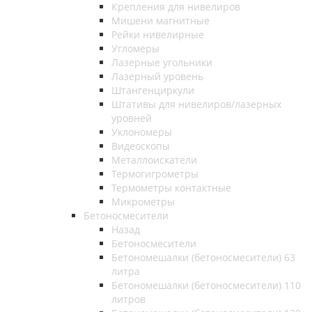
Крепления для нивелиров
Мишени магнитные
Рейки нивелирные
Угломеры
Лазерные угольники
Лазерный уровень
Штангенциркули
Штативы для нивелиров/лазерных
уровней
Уклономеры
Видеоскопы
Металлоискатели
Термогигрометры
Термометры контактные
Микрометры
Бетоносмесители
Назад
Бетоносмесители
Бетономешалки (бетоносмесители) 63
литра
Бетономешалки (бетоносмесители) 110
литров