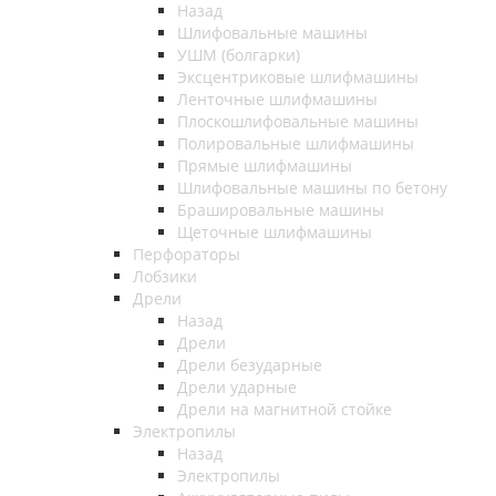
Назад
Шлифовальные машины
УШМ (болгарки)
Эксцентриковые шлифмашины
Ленточные шлифмашины
Плоскошлифовальные машины
Полировальные шлифмашины
Прямые шлифмашины
Шлифовальные машины по бетону
Брашировальные машины
Щеточные шлифмашины
Перфораторы
Лобзики
Дрели
Назад
Дрели
Дрели безударные
Дрели ударные
Дрели на магнитной стойке
Электропилы
Назад
Электропилы