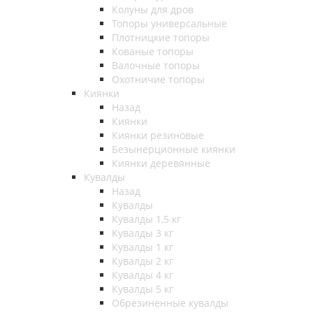
Колуны для дров
Топоры универсальные
Плотницкие топоры
Кованые топоры
Валочные топоры
Охотничие топоры
Киянки
Назад
Киянки
Киянки резиновые
Безынерционные киянки
Киянки деревянные
Кувалды
Назад
Кувалды
Кувалды 1,5 кг
Кувалды 3 кг
Кувалды 1 кг
Кувалды 2 кг
Кувалды 4 кг
Кувалды 5 кг
Обрезиненные кувалды