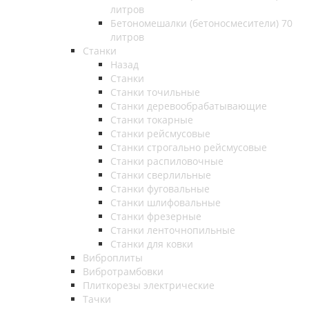
литров
Бетономешалки (бетоносмесители) 70
литров
Станки
Назад
Станки
Станки точильные
Станки деревообрабатывающие
Станки токарные
Станки рейсмусовые
Станки строгально рейсмусовые
Станки распиловочные
Станки сверлильные
Станки фуговальные
Станки шлифовальные
Станки фрезерные
Станки ленточнопильные
Станки для ковки
Виброплиты
Вибротрамбовки
Плиткорезы электрические
Тачки