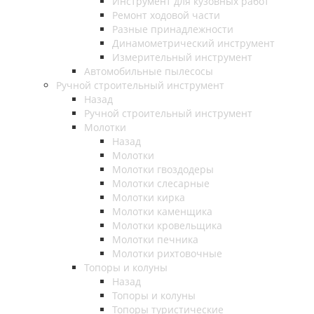
Инструмент для кузовных работ
Ремонт ходовой части
Разные принадлежности
Динамометрический инструмент
Измерительный инструмент
Автомобильные пылесосы
Ручной строительный инструмент
Назад
Ручной строительный инструмент
Молотки
Назад
Молотки
Молотки гвоздодеры
Молотки слесарные
Молотки кирка
Молотки каменщика
Молотки кровельщика
Молотки печника
Молотки рихтовочные
Топоры и колуны
Назад
Топоры и колуны
Топоры туристические