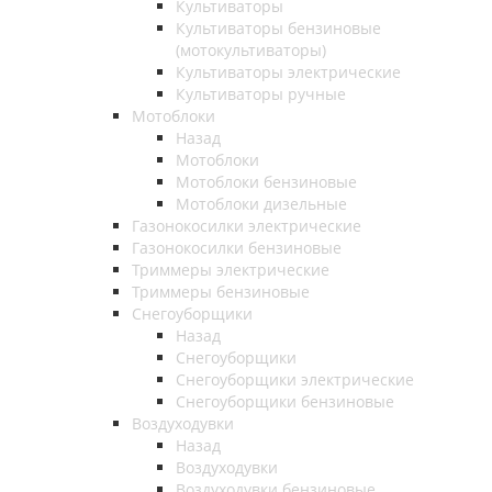
Культиваторы
Культиваторы бензиновые
(мотокультиваторы)
Культиваторы электрические
Культиваторы ручные
Мотоблоки
Назад
Мотоблоки
Мотоблоки бензиновые
Мотоблоки дизельные
Газонокосилки электрические
Газонокосилки бензиновые
Триммеры электрические
Триммеры бензиновые
Снегоуборщики
Назад
Снегоуборщики
Снегоуборщики электрические
Снегоуборщики бензиновые
Воздуходувки
Назад
Воздуходувки
Воздуходувки бензиновые