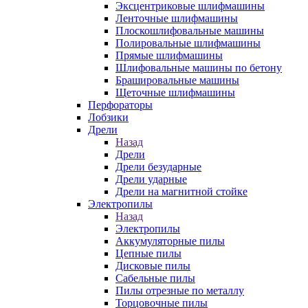
Эксцентриковые шлифмашины
Ленточные шлифмашины
Плоскошлифовальные машины
Полировальные шлифмашины
Прямые шлифмашины
Шлифовальные машины по бетону
Брашировальные машины
Щеточные шлифмашины
Перфораторы
Лобзики
Дрели
Назад
Дрели
Дрели безударные
Дрели ударные
Дрели на магнитной стойке
Электропилы
Назад
Электропилы
Аккумуляторные пилы
Цепные пилы
Дисковые пилы
Сабельные пилы
Пилы отрезные по металлу
Торцовочные пилы