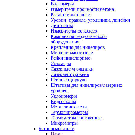
Влагомеры
Измерители прочности бетона
Разметки лазерные
Уровни, правила, угольники, линейки
Детекторы
Измерительное колесо
Комплекты геодезического
оборудования
Крепления для нивелиров
Мишени магнитные
Рейки нивелирные
Угломеры
Лазерные угольники
Лазерный уровень
Штангенциркули
Штативы для нивелиров/лазерных
уровней
Уклономеры
Видеоскопы
Металлоискатели
Термогигрометры
Термометры контактные
Микрометры
Бетоносмесители
Назад