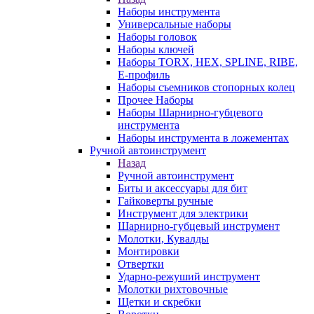
Наборы инструмента
Универсальные наборы
Наборы головок
Наборы ключей
Наборы TORX, HEX, SPLINE, RIBE,
E-профиль
Наборы съемников стопорных колец
Прочее Наборы
Наборы Шарнирно-губцевого
инструмента
Наборы инструмента в ложементах
Ручной автоинструмент
Назад
Ручной автоинструмент
Биты и аксессуары для бит
Гайковерты ручные
Инструмент для электрики
Шарнирно-губцевый инструмент
Молотки, Кувалды
Монтировки
Отвертки
Ударно-режуший инструмент
Молотки рихтовочные
Щетки и скребки