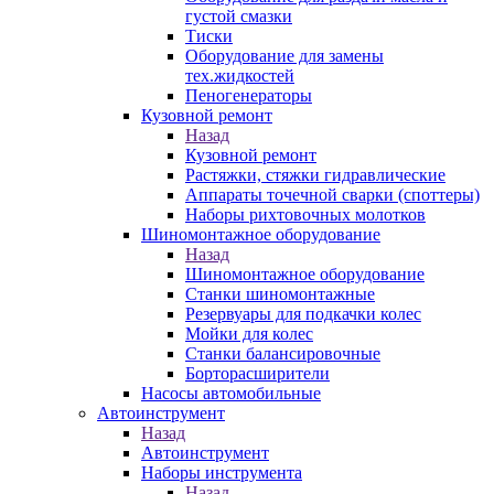
густой смазки
Тиски
Оборудование для замены
тех.жидкостей
Пеногенераторы
Кузовной ремонт
Назад
Кузовной ремонт
Растяжки, стяжки гидравлические
Аппараты точечной сварки (споттеры)
Наборы рихтовочных молотков
Шиномонтажное оборудование
Назад
Шиномонтажное оборудование
Станки шиномонтажные
Резервуары для подкачки колес
Мойки для колес
Станки балансировочные
Борторасширители
Насосы автомобильные
Автоинструмент
Назад
Автоинструмент
Наборы инструмента
Назад