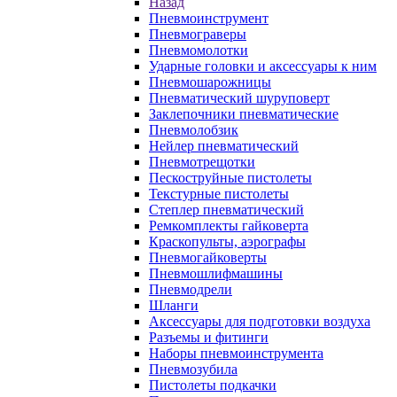
Назад
Пневмоинструмент
Пневмограверы
Пневмомолотки
Ударные головки и аксессуары к ним
Пневмошарожницы
Пневматический шуруповерт
Заклепочники пневматические
Пневмолобзик
Нейлер пневматический
Пневмотрещотки
Пескоструйные пистолеты
Текстурные пистолеты
Степлер пневматический
Ремкомплекты гайковерта
Краскопульты, аэрографы
Пневмогайковерты
Пневмошлифмашины
Пневмодрели
Шланги
Аксессуары для подготовки воздуха
Разъемы и фитинги
Наборы пневмоинструмента
Пневмозубила
Пистолеты подкачки