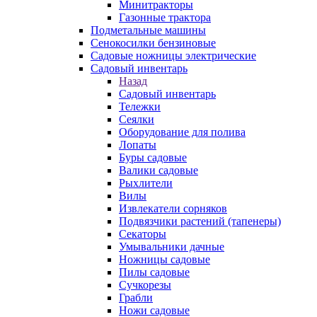
Минитракторы
Газонные трактора
Подметальные машины
Сенокосилки бензиновые
Садовые ножницы электрические
Садовый инвентарь
Назад
Садовый инвентарь
Тележки
Сеялки
Оборудование для полива
Лопаты
Буры садовые
Валики садовые
Рыхлители
Вилы
Извлекатели сорняков
Подвязчики растений (тапенеры)
Секаторы
Умывальники дачные
Ножницы садовые
Пилы садовые
Сучкорезы
Грабли
Ножи садовые