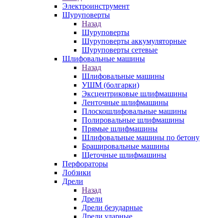
Электроинструмент
Шуруповерты
Назад
Шуруповерты
Шуруповерты аккумуляторные
Шуруповерты сетевые
Шлифовальные машины
Назад
Шлифовальные машины
УШМ (болгарки)
Эксцентриковые шлифмашины
Ленточные шлифмашины
Плоскошлифовальные машины
Полировальные шлифмашины
Прямые шлифмашины
Шлифовальные машины по бетону
Брашировальные машины
Щеточные шлифмашины
Перфораторы
Лобзики
Дрели
Назад
Дрели
Дрели безударные
Дрели ударные