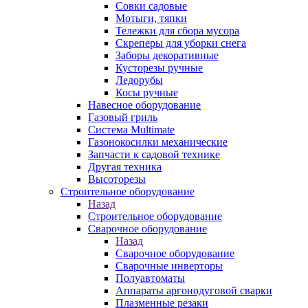
Совки садовые
Мотыги, тяпки
Тележки для сбора мусора
Скреперы для уборки снега
Заборы декоративные
Кусторезы ручные
Ледорубы
Косы ручные
Навесное оборудование
Газовый гриль
Система Multimate
Газонокосилки механические
Запчасти к садовой технике
Другая техника
Высоторезы
Строительное оборудование
Назад
Строительное оборудование
Сварочное оборудование
Назад
Сварочное оборудование
Сварочные инверторы
Полуавтоматы
Аппараты аргонодуговой сварки
Плазменные резаки