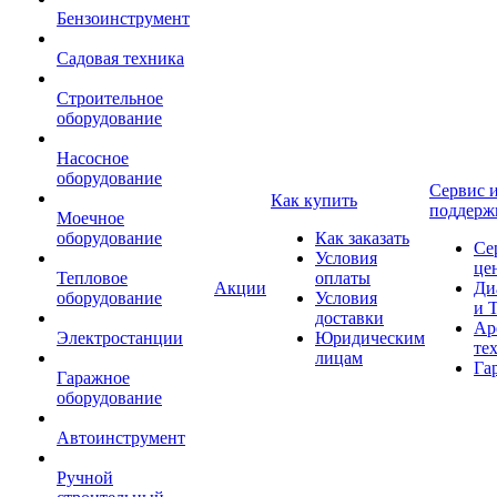
Бензоинструмент
Садовая техника
Строительное
оборудование
Насосное
оборудование
Сервис 
Как купить
поддерж
Моечное
оборудование
Как заказать
Се
Условия
це
Тепловое
оплаты
Акции
Ди
оборудование
Условия
и 
доставки
Ар
Электростанции
Юридическим
те
лицам
Га
Гаражное
оборудование
Автоинструмент
Ручной