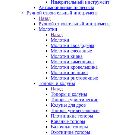
Измерительный инструмент
Автомобильные пылесосы
Ручной строительный инструмент
Назад
Ручной строительный инструмент
Молотки
Назад
Молотки
Молотки гвоздодеры
Молотки слесарные
Молотки кирка
Молотки каменщика
Молотки кровельщика
Молотки печника
Молотки рихтовочные
Топоры и колуны
Назад
Топоры и колуны
Топоры туристические
Колуны для дров
Топоры универсальные
Плотницкие топоры
Кованые топоры
Валочные топоры
Охотничие топоры