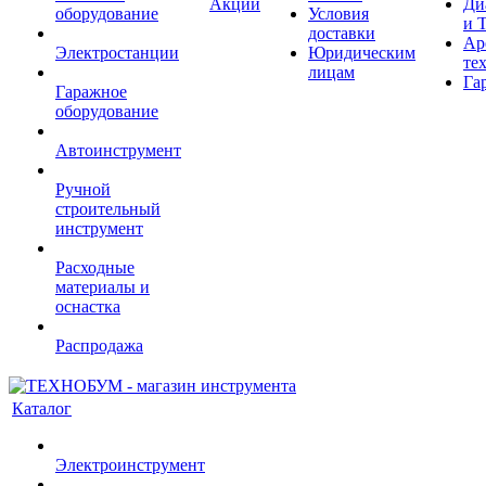
Акции
Ди
оборудование
Условия
и 
доставки
Ар
Электростанции
Юридическим
те
лицам
Га
Гаражное
оборудование
Автоинструмент
Ручной
строительный
инструмент
Расходные
материалы и
оснастка
Распродажа
Каталог
Электроинструмент