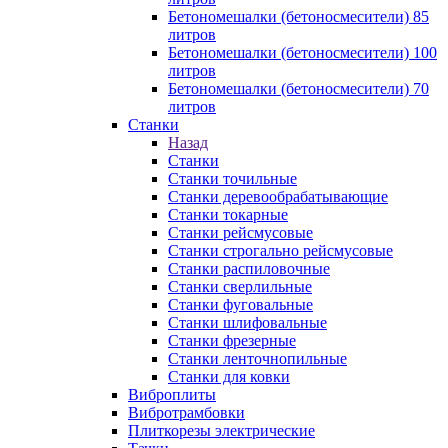
Бетономешалки (бетоносмесители) 85
литров
Бетономешалки (бетоносмесители) 100
литров
Бетономешалки (бетоносмесители) 70
литров
Станки
Назад
Станки
Станки точильные
Станки деревообрабатывающие
Станки токарные
Станки рейсмусовые
Станки строгально рейсмусовые
Станки распиловочные
Станки сверлильные
Станки фуговальные
Станки шлифовальные
Станки фрезерные
Станки ленточнопильные
Станки для ковки
Виброплиты
Вибротрамбовки
Плиткорезы электрические