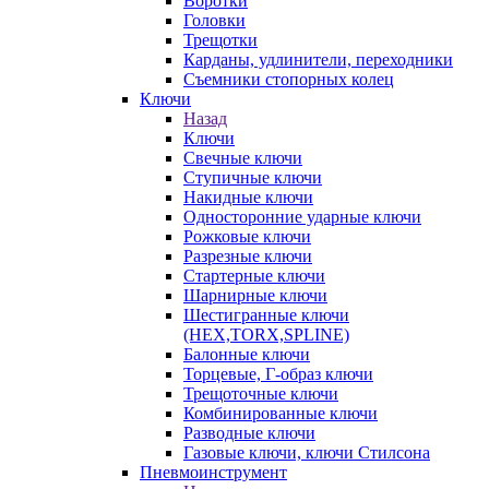
Воротки
Головки
Трещотки
Карданы, удлинители, переходники
Съемники стопорных колец
Ключи
Назад
Ключи
Свечные ключи
Ступичные ключи
Накидные ключи
Односторонние ударные ключи
Рожковые ключи
Разрезные ключи
Стартерные ключи
Шарнирные ключи
Шестигранные ключи
(HEX,TORX,SPLINE)
Балонные ключи
Торцевые, Г-образ ключи
Трещоточные ключи
Комбинированные ключи
Разводные ключи
Газовые ключи, ключи Стилсона
Пневмоинструмент