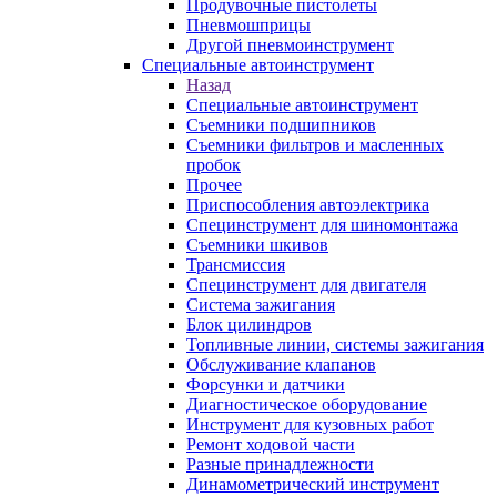
Продувочные пистолеты
Пневмошприцы
Другой пневмоинструмент
Специальные автоинструмент
Назад
Специальные автоинструмент
Съемники подшипников
Съемники фильтров и масленных
пробок
Прочее
Приспособления автоэлектрика
Специнструмент для шиномонтажа
Съемники шкивов
Трансмиссия
Специнструмент для двигателя
Система зажигания
Блок цилиндров
Топливные линии, системы зажигания
Обслуживание клапанов
Форсунки и датчики
Диагностическое оборудование
Инструмент для кузовных работ
Ремонт ходовой части
Разные принадлежности
Динамометрический инструмент