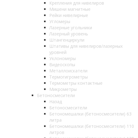
Крепления для нивелиров
Мишени магнитные
Рейки нивелирные
Угломеры
Лазерные угольники
Лазерный уровень
Штангенциркули
Штативы для нивелиров/лазерных
уровней
Уклономеры
Видеоскопы
Металлоискатели
Термогигрометры
Термометры контактные
Микрометры
Бетоносмесители
Назад
Бетоносмесители
Бетономешалки (бетоносмесители) 63
литра
Бетономешалки (бетоносмесители) 110
литров