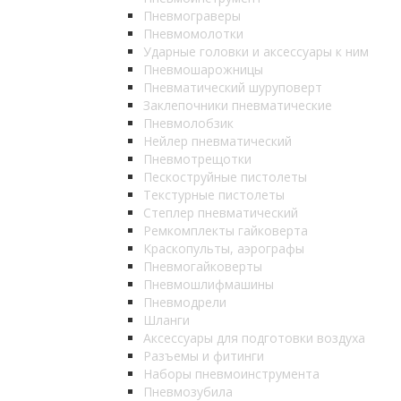
Пневмограверы
Пневмомолотки
Ударные головки и аксессуары к ним
Пневмошарожницы
Пневматический шуруповерт
Заклепочники пневматические
Пневмолобзик
Нейлер пневматический
Пневмотрещотки
Пескоструйные пистолеты
Текстурные пистолеты
Степлер пневматический
Ремкомплекты гайковерта
Краскопульты, аэрографы
Пневмогайковерты
Пневмошлифмашины
Пневмодрели
Шланги
Аксессуары для подготовки воздуха
Разъемы и фитинги
Наборы пневмоинструмента
Пневмозубила