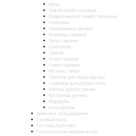
Вилы
Извлекатели сорняков
Подвязчики растений (тапенеры)
Секаторы
Умывальники дачные
Ножницы садовые
Пилы садовые
Сучкорезы
Грабли
Ножи садовые
Совки садовые
Мотыги, тяпки
Тележки для сбора мусора
Скреперы для уборки снега
Заборы декоративные
Кусторезы ручные
Ледорубы
Косы ручные
Навесное оборудование
Газовый гриль
Система Multimate
Газонокосилки механические