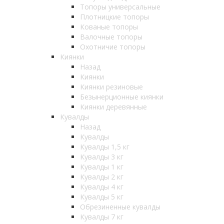
Топоры универсальные
Плотницкие топоры
Кованые топоры
Валочные топоры
Охотничие топоры
Киянки
Назад
Киянки
Киянки резиновые
Безынерционные киянки
Киянки деревянные
Кувалды
Назад
Кувалды
Кувалды 1,5 кг
Кувалды 3 кг
Кувалды 1 кг
Кувалды 2 кг
Кувалды 4 кг
Кувалды 5 кг
Обрезиненные кувалды
Кувалды 7 кг