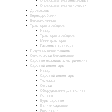
Опрыскиватели бензиновые
Опрыскиватели на колесах
Дровоколы
Зернодробилки
Бензоножницы
Тракторы и райдеры
Назад
Тракторы и райдеры
Минитракторы
Газонные трактора
Подметальные машины
Сенокосилки бензиновые
Садовые ножницы электрические
Садовый инвентарь
Назад
Садовый инвентарь
Тележки
Сеялки
Оборудование для полива
Лопаты
Буры садовые
Валики садовые
Рыхлители