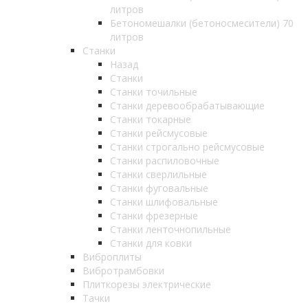
литров
Бетономешалки (бетоносмесители) 70
литров
Станки
Назад
Станки
Станки точильные
Станки деревообрабатывающие
Станки токарные
Станки рейсмусовые
Станки строгально рейсмусовые
Станки распиловочные
Станки сверлильные
Станки фуговальные
Станки шлифовальные
Станки фрезерные
Станки ленточнопильные
Станки для ковки
Виброплиты
Вибротрамбовки
Плиткорезы электрические
Тачки