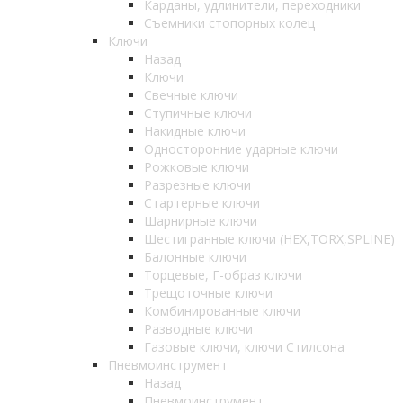
Карданы, удлинители, переходники
Съемники стопорных колец
Ключи
Назад
Ключи
Свечные ключи
Ступичные ключи
Накидные ключи
Односторонние ударные ключи
Рожковые ключи
Разрезные ключи
Стартерные ключи
Шарнирные ключи
Шестигранные ключи (HEX,TORX,SPLINE)
Балонные ключи
Торцевые, Г-образ ключи
Трещоточные ключи
Комбинированные ключи
Разводные ключи
Газовые ключи, ключи Стилсона
Пневмоинструмент
Назад
Пневмоинструмент