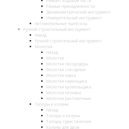
Ремонт ходовой части
Разные принадлежности
Динамометрический инструмент
Измерительный инструмент
Автомобильные пылесосы
Ручной строительный инструмент
Назад
Ручной строительный инструмент
Молотки
Назад
Молотки
Молотки гвоздодеры
Молотки слесарные
Молотки кирка
Молотки каменщика
Молотки кровельщика
Молотки печника
Молотки рихтовочные
Топоры и колуны
Назад
Топоры и колуны
Топоры туристические
Колуны для дров