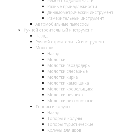
Ремонт ходовой части
Разные принадлежности
Динамометрический инструмент
Измерительный инструмент
Автомобильные пылесосы
Ручной строительный инструмент
Назад
Ручной строительный инструмент
Молотки
Назад
Молотки
Молотки гвоздодеры
Молотки слесарные
Молотки кирка
Молотки каменщика
Молотки кровельщика
Молотки печника
Молотки рихтовочные
Топоры и колуны
Назад
Топоры и колуны
Топоры туристические
Колуны для дров