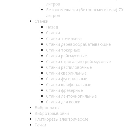
литров
Бетономешалки (бетоносмесители) 70
литров
Станки
Назад
Станки
Станки точильные
Станки деревообрабатывающие
Станки токарные
Станки рейсмусовые
Станки строгально рейсмусовые
Станки распиловочные
Станки сверлильные
Станки фуговальные
Станки шлифовальные
Станки фрезерные
Станки ленточнопильные
Станки для ковки
Виброплиты
Вибротрамбовки
Плиткорезы электрические
Тачки