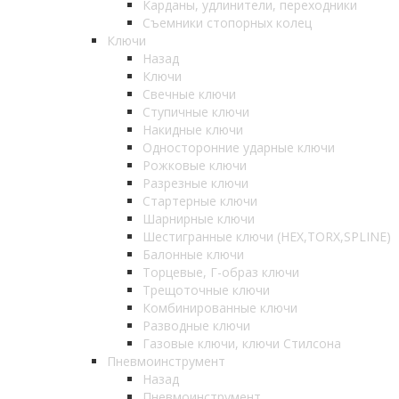
Карданы, удлинители, переходники
Съемники стопорных колец
Ключи
Назад
Ключи
Свечные ключи
Ступичные ключи
Накидные ключи
Односторонние ударные ключи
Рожковые ключи
Разрезные ключи
Стартерные ключи
Шарнирные ключи
Шестигранные ключи (HEX,TORX,SPLINE)
Балонные ключи
Торцевые, Г-образ ключи
Трещоточные ключи
Комбинированные ключи
Разводные ключи
Газовые ключи, ключи Стилсона
Пневмоинструмент
Назад
Пневмоинструмент