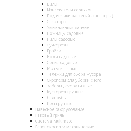
Вилы
Извлекатели сорняков
Подвязчики растений (тапенеры)
Секаторы
Умывальники дачные
Ножницы садовые
Пилы садовые
Сучкорезы
Грабли
Ножи садовые
Совки садовые
Мотыги, тяпки
Тележки для сбора мусора
Скреперы для уборки снега
Заборы декоративные
Кусторезы ручные
Ледорубы
Косы ручные
Навесное оборудование
Газовый гриль
Система Multimate
Газонокосилки механические