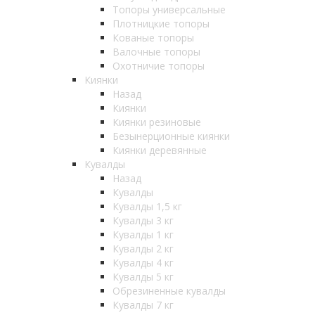
Топоры универсальные
Плотницкие топоры
Кованые топоры
Валочные топоры
Охотничие топоры
Киянки
Назад
Киянки
Киянки резиновые
Безынерционные киянки
Киянки деревянные
Кувалды
Назад
Кувалды
Кувалды 1,5 кг
Кувалды 3 кг
Кувалды 1 кг
Кувалды 2 кг
Кувалды 4 кг
Кувалды 5 кг
Обрезиненные кувалды
Кувалды 7 кг