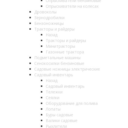
Опрыскиватели бензиновые
Опрыскиватели на колесах
Дровоколы
Зернодробилки
Бензоножницы
Тракторы и райдеры
Назад
Тракторы и райдеры
Минитракторы
Газонные трактора
Подметальные машины
Сенокосилки бензиновые
Садовые ножницы электрические
Садовый инвентарь
Назад
Садовый инвентарь
Тележки
Сеялки
Оборудование для полива
Лопаты
Буры садовые
Валики садовые
Рыхлители