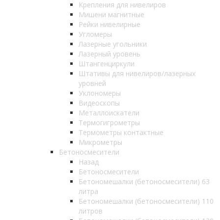
Крепления для нивелиров
Мишени магнитные
Рейки нивелирные
Угломеры
Лазерные угольники
Лазерный уровень
Штангенциркули
Штативы для нивелиров/лазерных
уровней
Уклономеры
Видеоскопы
Металлоискатели
Термогигрометры
Термометры контактные
Микрометры
Бетоносмесители
Назад
Бетоносмесители
Бетономешалки (бетоносмесители) 63
литра
Бетономешалки (бетоносмесители) 110
литров