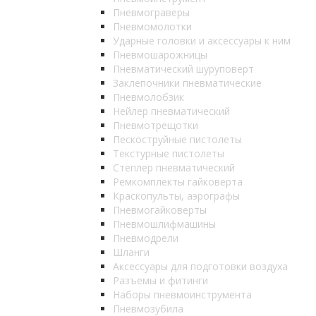
Пневмограверы
Пневмомолотки
Ударные головки и аксессуары к ним
Пневмошарожницы
Пневматический шуруповерт
Заклепочники пневматические
Пневмолобзик
Нейлер пневматический
Пневмотрещотки
Пескоструйные пистолеты
Текстурные пистолеты
Степлер пневматический
Ремкомплекты гайковерта
Краскопульты, аэрографы
Пневмогайковерты
Пневмошлифмашины
Пневмодрели
Шланги
Аксессуары для подготовки воздуха
Разъемы и фитинги
Наборы пневмоинструмента
Пневмозубила