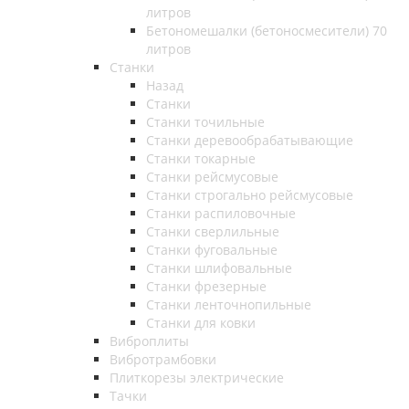
литров
Бетономешалки (бетоносмесители) 70
литров
Станки
Назад
Станки
Станки точильные
Станки деревообрабатывающие
Станки токарные
Станки рейсмусовые
Станки строгально рейсмусовые
Станки распиловочные
Станки сверлильные
Станки фуговальные
Станки шлифовальные
Станки фрезерные
Станки ленточнопильные
Станки для ковки
Виброплиты
Вибротрамбовки
Плиткорезы электрические
Тачки