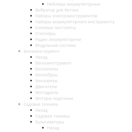
Нейлеры аккумуляторные
Вибратор для бетона
Наборы электроинструментов
Наборы аккумуляторного инструмента
Клеевые пистолеты
Степлеры
Радио аккумуляторное
Модульная система
Бензоинструмент
Назад
Бензоинструмент
Бензопилы
Бензобуры
Бензорезы
Двигатели
Мотодрели
Моторы лодочные
Садовая техника
Назад
Садовая техника
Культиваторы
Назад