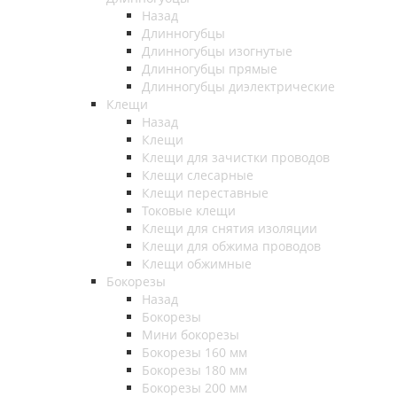
Назад
Длинногубцы
Длинногубцы изогнутые
Длинногубцы прямые
Длинногубцы диэлектрические
Клещи
Назад
Клещи
Клещи для зачистки проводов
Клещи слесарные
Клещи переставные
Токовые клещи
Клещи для снятия изоляции
Клещи для обжима проводов
Клещи обжимные
Бокорезы
Назад
Бокорезы
Мини бокорезы
Бокорезы 160 мм
Бокорезы 180 мм
Бокорезы 200 мм