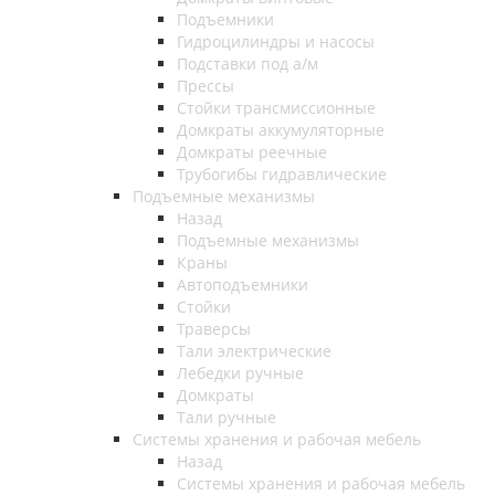
Подъемники
Гидроцилиндры и насосы
Подставки под а/м
Прессы
Стойки трансмиссионные
Домкраты аккумуляторные
Домкраты реечные
Трубогибы гидравлические
Подъемные механизмы
Назад
Подъемные механизмы
Краны
Автоподъемники
Стойки
Траверсы
Тали электрические
Лебедки ручные
Домкраты
Тали ручные
Системы хранения и рабочая мебель
Назад
Системы хранения и рабочая мебель