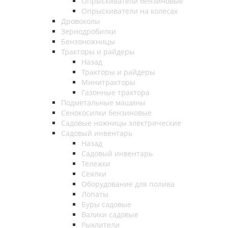
Опрыскиватели бензиновые
Опрыскиватели на колесах
Дровоколы
Зернодробилки
Бензоножницы
Тракторы и райдеры
Назад
Тракторы и райдеры
Минитракторы
Газонные трактора
Подметальные машины
Сенокосилки бензиновые
Садовые ножницы электрические
Садовый инвентарь
Назад
Садовый инвентарь
Тележки
Сеялки
Оборудование для полива
Лопаты
Буры садовые
Валики садовые
Рыхлители