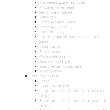
Крепления для нивелиров
Мишени магнитные
Рейки нивелирные
Угломеры
Лазерные угольники
Лазерный уровень
Штангенциркули
Штативы для нивелиров/лазерных
уровней
Уклономеры
Видеоскопы
Металлоискатели
Термогигрометры
Термометры контактные
Микрометры
Бетоносмесители
Назад
Бетоносмесители
Бетономешалки (бетоносмесители) 63
литра
Бетономешалки (бетоносмесители) 110
литров