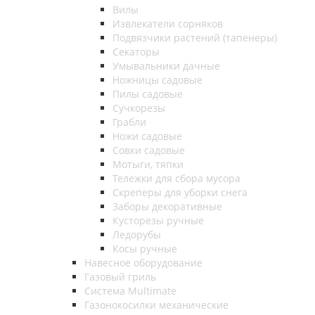
Вилы
Извлекатели сорняков
Подвязчики растений (тапенеры)
Секаторы
Умывальники дачные
Ножницы садовые
Пилы садовые
Сучкорезы
Грабли
Ножи садовые
Совки садовые
Мотыги, тяпки
Тележки для сбора мусора
Скреперы для уборки снега
Заборы декоративные
Кусторезы ручные
Ледорубы
Косы ручные
Навесное оборудование
Газовый гриль
Система Multimate
Газонокосилки механические