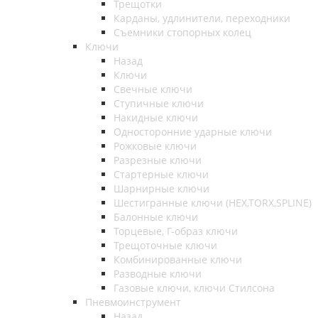
Трещотки
Карданы, удлинители, переходники
Съемники стопорных колец
Ключи
Назад
Ключи
Свечные ключи
Ступичные ключи
Накидные ключи
Односторонние ударные ключи
Рожковые ключи
Разрезные ключи
Стартерные ключи
Шарнирные ключи
Шестигранные ключи (HEX,TORX,SPLINE)
Балонные ключи
Торцевые, Г-образ ключи
Трещоточные ключи
Комбинированные ключи
Разводные ключи
Газовые ключи, ключи Стилсона
Пневмоинструмент
Назад