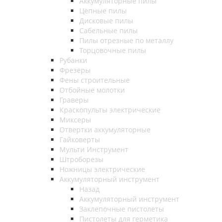
Аккумуляторные пилы
Цепные пилы
Дисковые пилы
Сабельные пилы
Пилы отрезные по металлу
Торцовочные пилы
Рубанки
Фрезеры
Фены строительные
Отбойные молотки
Граверы
Краскопульты электрические
Миксеры
Отвертки аккумуляторные
Гайковерты
Мульти Инструмент
Штроборезы
Ножницы электрические
Аккумуляторный инструмент
Назад
Аккумуляторный инструмент
Заклепочные пистолеты
Пистолеты для герметика