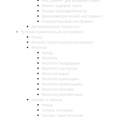
Инструмент для кузовных работ
Ремонт ходовой части
Разные принадлежности
Динамометрический инструмент
Измерительный инструмент
Автомобильные пылесосы
Ручной строительный инструмент
Назад
Ручной строительный инструмент
Молотки
Назад
Молотки
Молотки гвоздодеры
Молотки слесарные
Молотки кирка
Молотки каменщика
Молотки кровельщика
Молотки печника
Молотки рихтовочные
Топоры и колуны
Назад
Топоры и колуны
Топоры туристические