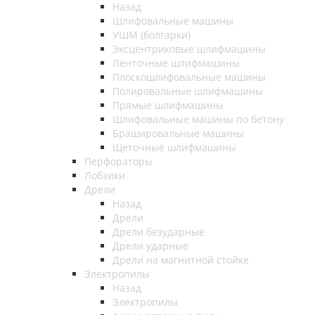
Назад
Шлифовальные машины
УШМ (болгарки)
Эксцентриковые шлифмашины
Ленточные шлифмашины
Плоскошлифовальные машины
Полировальные шлифмашины
Прямые шлифмашины
Шлифовальные машины по бетону
Брашировальные машины
Щеточные шлифмашины
Перфораторы
Лобзики
Дрели
Назад
Дрели
Дрели безударные
Дрели ударные
Дрели на магнитной стойке
Электропилы
Назад
Электропилы