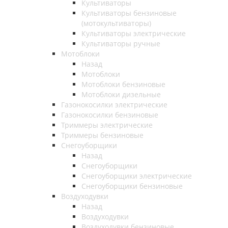
Культиваторы
Культиваторы бензиновые
(мотокультиваторы)
Культиваторы электрические
Культиваторы ручные
Мотоблоки
Назад
Мотоблоки
Мотоблоки бензиновые
Мотоблоки дизельные
Газонокосилки электрические
Газонокосилки бензиновые
Триммеры электрические
Триммеры бензиновые
Снегоуборщики
Назад
Снегоуборщики
Снегоуборщики электрические
Снегоуборщики бензиновые
Воздуходувки
Назад
Воздуходувки
Воздуходувки бензиновые