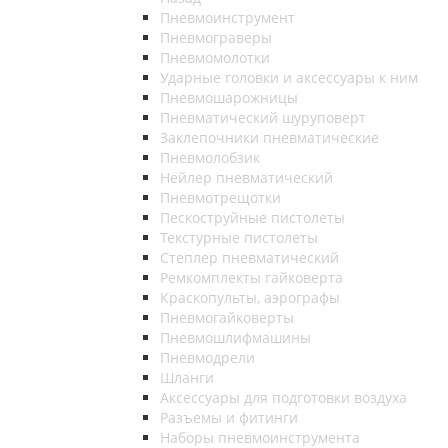
Пневмоинструмент
Пневмограверы
Пневмомолотки
Ударные головки и аксессуары к ним
Пневмошарожницы
Пневматический шуруповерт
Заклепочники пневматические
Пневмолобзик
Нейлер пневматический
Пневмотрещотки
Пескоструйные пистолеты
Текстурные пистолеты
Степлер пневматический
Ремкомплекты гайковерта
Краскопульты, аэрографы
Пневмогайковерты
Пневмошлифмашины
Пневмодрели
Шланги
Аксессуары для подготовки воздуха
Разъемы и фитинги
Наборы пневмоинструмента