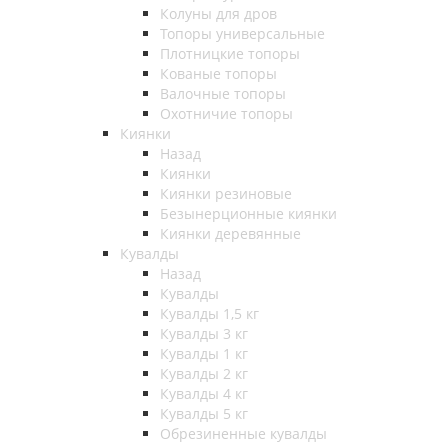
Колуны для дров
Топоры универсальные
Плотницкие топоры
Кованые топоры
Валочные топоры
Охотничие топоры
Киянки
Назад
Киянки
Киянки резиновые
Безынерционные киянки
Киянки деревянные
Кувалды
Назад
Кувалды
Кувалды 1,5 кг
Кувалды 3 кг
Кувалды 1 кг
Кувалды 2 кг
Кувалды 4 кг
Кувалды 5 кг
Обрезиненные кувалды