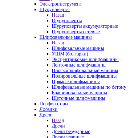
Электроинструмент
Шуруповерты
Назад
Шуруповерты
Шуруповерты аккумуляторные
Шуруповерты сетевые
Шлифовальные машины
Назад
Шлифовальные машины
УШМ (болгарки)
Эксцентриковые шлифмашины
Ленточные шлифмашины
Плоскошлифовальные машины
Полировальные шлифмашины
Прямые шлифмашины
Шлифовальные машины по бетону
Брашировальные машины
Щеточные шлифмашины
Перфораторы
Лобзики
Дрели
Назад
Дрели
Дрели безударные
Дрели ударные