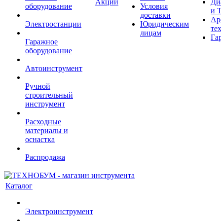
Акции
Ди
оборудование
Условия
и 
доставки
Ар
Электростанции
Юридическим
те
лицам
Га
Гаражное
оборудование
Автоинструмент
Ручной
строительный
инструмент
Расходные
материалы и
оснастка
Распродажа
Каталог
Электроинструмент