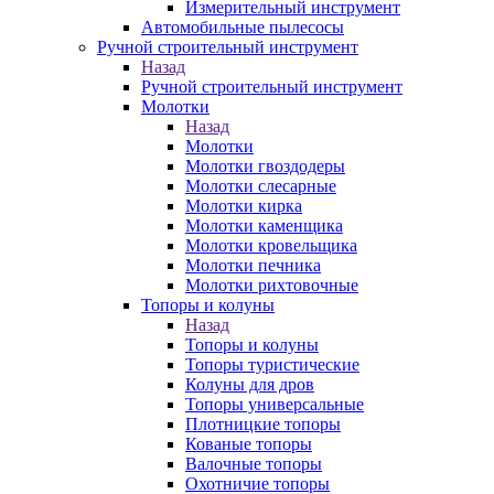
Измерительный инструмент
Автомобильные пылесосы
Ручной строительный инструмент
Назад
Ручной строительный инструмент
Молотки
Назад
Молотки
Молотки гвоздодеры
Молотки слесарные
Молотки кирка
Молотки каменщика
Молотки кровельщика
Молотки печника
Молотки рихтовочные
Топоры и колуны
Назад
Топоры и колуны
Топоры туристические
Колуны для дров
Топоры универсальные
Плотницкие топоры
Кованые топоры
Валочные топоры
Охотничие топоры