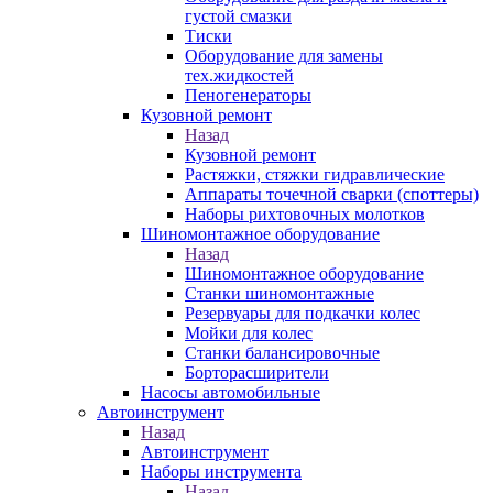
густой смазки
Тиски
Оборудование для замены
тех.жидкостей
Пеногенераторы
Кузовной ремонт
Назад
Кузовной ремонт
Растяжки, стяжки гидравлические
Аппараты точечной сварки (споттеры)
Наборы рихтовочных молотков
Шиномонтажное оборудование
Назад
Шиномонтажное оборудование
Станки шиномонтажные
Резервуары для подкачки колес
Мойки для колес
Станки балансировочные
Борторасширители
Насосы автомобильные
Автоинструмент
Назад
Автоинструмент
Наборы инструмента
Назад