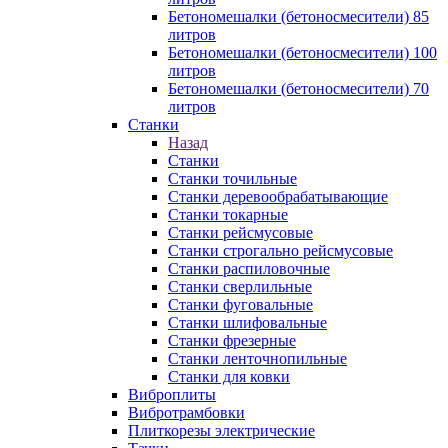
Бетономешалки (бетоносмесители) 85
литров
Бетономешалки (бетоносмесители) 100
литров
Бетономешалки (бетоносмесители) 70
литров
Станки
Назад
Станки
Станки точильные
Станки деревообрабатывающие
Станки токарные
Станки рейсмусовые
Станки строгально рейсмусовые
Станки распиловочные
Станки сверлильные
Станки фуговальные
Станки шлифовальные
Станки фрезерные
Станки ленточнопильные
Станки для ковки
Виброплиты
Вибротрамбовки
Плиткорезы электрические