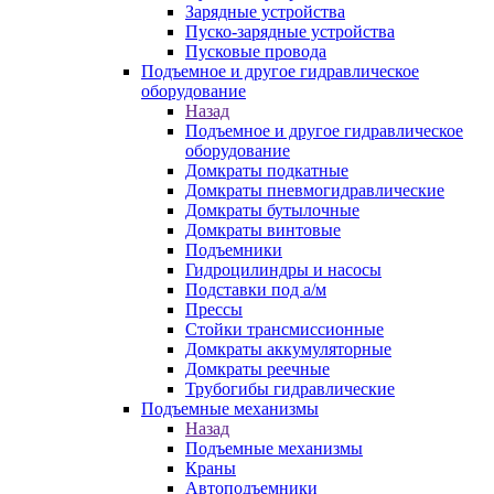
Зарядные устройства
Пуско-зарядные устройства
Пусковые провода
Подъемное и другое гидравлическое
оборудование
Назад
Подъемное и другое гидравлическое
оборудование
Домкраты подкатные
Домкраты пневмогидравлические
Домкраты бутылочные
Домкраты винтовые
Подъемники
Гидроцилиндры и насосы
Подставки под а/м
Прессы
Стойки трансмиссионные
Домкраты аккумуляторные
Домкраты реечные
Трубогибы гидравлические
Подъемные механизмы
Назад
Подъемные механизмы
Краны
Автоподъемники