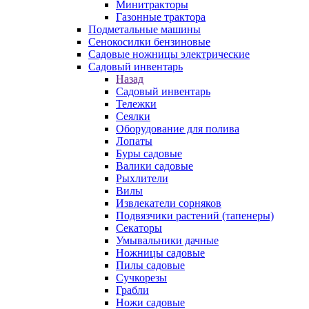
Минитракторы
Газонные трактора
Подметальные машины
Сенокосилки бензиновые
Садовые ножницы электрические
Садовый инвентарь
Назад
Садовый инвентарь
Тележки
Сеялки
Оборудование для полива
Лопаты
Буры садовые
Валики садовые
Рыхлители
Вилы
Извлекатели сорняков
Подвязчики растений (тапенеры)
Секаторы
Умывальники дачные
Ножницы садовые
Пилы садовые
Сучкорезы
Грабли
Ножи садовые