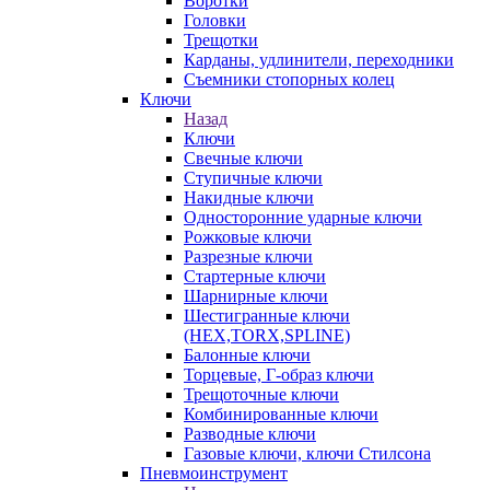
Воротки
Головки
Трещотки
Карданы, удлинители, переходники
Съемники стопорных колец
Ключи
Назад
Ключи
Свечные ключи
Ступичные ключи
Накидные ключи
Односторонние ударные ключи
Рожковые ключи
Разрезные ключи
Стартерные ключи
Шарнирные ключи
Шестигранные ключи
(HEX,TORX,SPLINE)
Балонные ключи
Торцевые, Г-образ ключи
Трещоточные ключи
Комбинированные ключи
Разводные ключи
Газовые ключи, ключи Стилсона
Пневмоинструмент