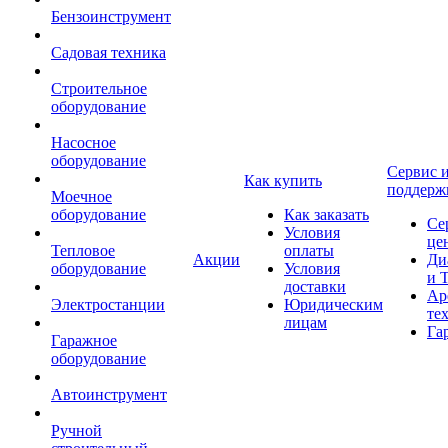
Бензоинструмент
Садовая техника
Строительное
оборудование
Насосное
оборудование
Сервис 
Как купить
поддерж
Моечное
оборудование
Как заказать
Се
Условия
це
Тепловое
оплаты
Акции
Ди
оборудование
Условия
и 
доставки
Ар
Электростанции
Юридическим
те
лицам
Га
Гаражное
оборудование
Автоинструмент
Ручной