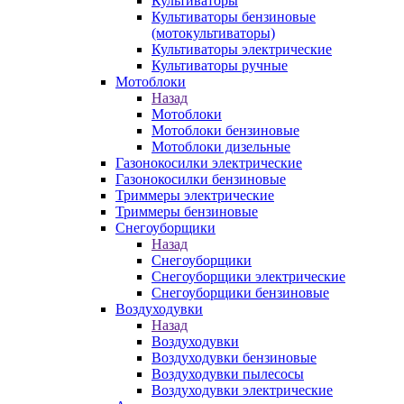
Культиваторы
Культиваторы бензиновые
(мотокультиваторы)
Культиваторы электрические
Культиваторы ручные
Мотоблоки
Назад
Мотоблоки
Мотоблоки бензиновые
Мотоблоки дизельные
Газонокосилки электрические
Газонокосилки бензиновые
Триммеры электрические
Триммеры бензиновые
Снегоуборщики
Назад
Снегоуборщики
Снегоуборщики электрические
Снегоуборщики бензиновые
Воздуходувки
Назад
Воздуходувки
Воздуходувки бензиновые
Воздуходувки пылесосы
Воздуходувки электрические