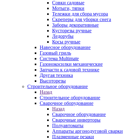
Совки садовые
Мотыги, тяпки
Тележки для сбора мусора
Скреперы для уборки снега
Заборы декоративные
Кусторезы ручные
Ледорубы
Косы ручные
Навесное оборудование
Газовый гриль
Система Multimate
Газонокосилки механические
Запчасти к садовой технике
Другая техника
Высоторезы
Строительное оборудование
Назад
Строительное оборудование
Сварочное оборудование
Назад
Сварочное оборудование
Сварочные инверторы
Полуавтоматы
Аппараты аргонодуговой сварки
Плазменные резаки