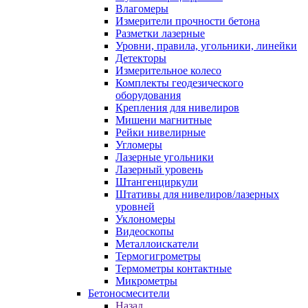
Влагомеры
Измерители прочности бетона
Разметки лазерные
Уровни, правила, угольники, линейки
Детекторы
Измерительное колесо
Комплекты геодезического
оборудования
Крепления для нивелиров
Мишени магнитные
Рейки нивелирные
Угломеры
Лазерные угольники
Лазерный уровень
Штангенциркули
Штативы для нивелиров/лазерных
уровней
Уклономеры
Видеоскопы
Металлоискатели
Термогигрометры
Термометры контактные
Микрометры
Бетоносмесители
Назад