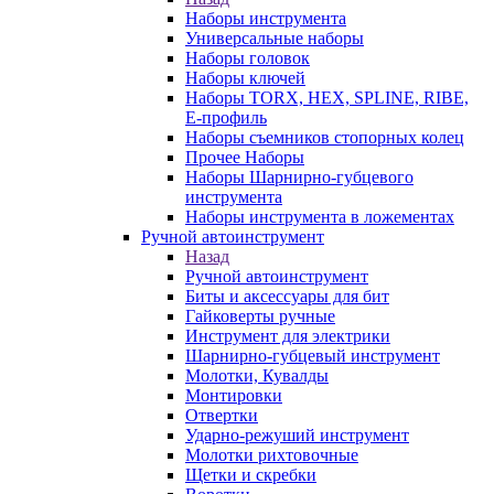
Наборы инструмента
Универсальные наборы
Наборы головок
Наборы ключей
Наборы TORX, HEX, SPLINE, RIBE,
E-профиль
Наборы съемников стопорных колец
Прочее Наборы
Наборы Шарнирно-губцевого
инструмента
Наборы инструмента в ложементах
Ручной автоинструмент
Назад
Ручной автоинструмент
Биты и аксессуары для бит
Гайковерты ручные
Инструмент для электрики
Шарнирно-губцевый инструмент
Молотки, Кувалды
Монтировки
Отвертки
Ударно-режуший инструмент
Молотки рихтовочные
Щетки и скребки