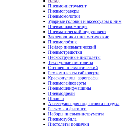
Назад
Пневмоинструмент
Пневмограверы
Пневмомолотки
Ударные головки и аксессуары к ним
Пневмошарожницы
Пневматический шуруповерт
Заклепочники пневматические
Пневмолобзик
Нейлер пневматический
Пневмотрещотки
Пескоструйные пистолеты
Текстурные пистолеты
Степлер пневматический
Ремкомплекты гайковерта
Краскопульты, аэрографы
Пневмогайковерты
Пневмошлифмашины
Пневмодрели
Шланги
Аксессуары для подготовки воздуха
Разъемы и фитинги
Наборы пневмоинструмента
Пневмозубила
Пистолеты подкачки