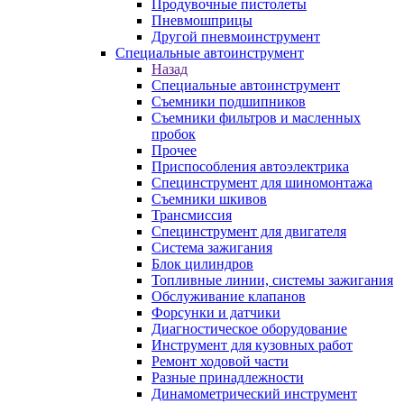
Продувочные пистолеты
Пневмошприцы
Другой пневмоинструмент
Специальные автоинструмент
Назад
Специальные автоинструмент
Съемники подшипников
Съемники фильтров и масленных
пробок
Прочее
Приспособления автоэлектрика
Специнструмент для шиномонтажа
Съемники шкивов
Трансмиссия
Специнструмент для двигателя
Система зажигания
Блок цилиндров
Топливные линии, системы зажигания
Обслуживание клапанов
Форсунки и датчики
Диагностическое оборудование
Инструмент для кузовных работ
Ремонт ходовой части
Разные принадлежности
Динамометрический инструмент