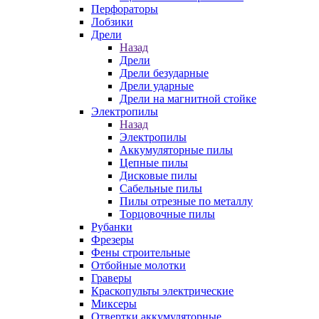
Перфораторы
Лобзики
Дрели
Назад
Дрели
Дрели безударные
Дрели ударные
Дрели на магнитной стойке
Электропилы
Назад
Электропилы
Аккумуляторные пилы
Цепные пилы
Дисковые пилы
Сабельные пилы
Пилы отрезные по металлу
Торцовочные пилы
Рубанки
Фрезеры
Фены строительные
Отбойные молотки
Граверы
Краскопульты электрические
Миксеры
Отвертки аккумуляторные