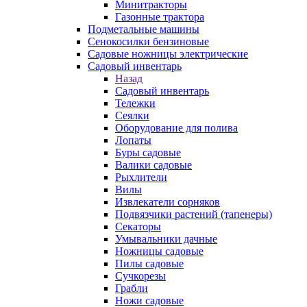
Минитракторы
Газонные трактора
Подметальные машины
Сенокосилки бензиновые
Садовые ножницы электрические
Садовый инвентарь
Назад
Садовый инвентарь
Тележки
Сеялки
Оборудование для полива
Лопаты
Буры садовые
Валики садовые
Рыхлители
Вилы
Извлекатели сорняков
Подвязчики растений (тапенеры)
Секаторы
Умывальники дачные
Ножницы садовые
Пилы садовые
Сучкорезы
Грабли
Ножи садовые