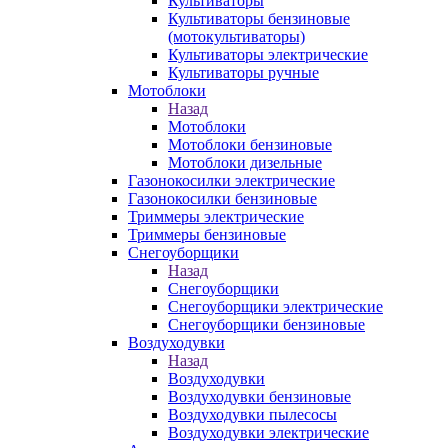
Культиваторы
Культиваторы бензиновые
(мотокультиваторы)
Культиваторы электрические
Культиваторы ручные
Мотоблоки
Назад
Мотоблоки
Мотоблоки бензиновые
Мотоблоки дизельные
Газонокосилки электрические
Газонокосилки бензиновые
Триммеры электрические
Триммеры бензиновые
Снегоуборщики
Назад
Снегоуборщики
Снегоуборщики электрические
Снегоуборщики бензиновые
Воздуходувки
Назад
Воздуходувки
Воздуходувки бензиновые
Воздуходувки пылесосы
Воздуходувки электрические