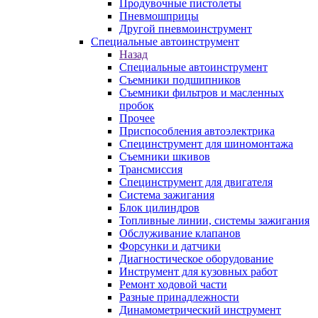
Продувочные пистолеты
Пневмошприцы
Другой пневмоинструмент
Специальные автоинструмент
Назад
Специальные автоинструмент
Съемники подшипников
Съемники фильтров и масленных
пробок
Прочее
Приспособления автоэлектрика
Специнструмент для шиномонтажа
Съемники шкивов
Трансмиссия
Специнструмент для двигателя
Система зажигания
Блок цилиндров
Топливные линии, системы зажигания
Обслуживание клапанов
Форсунки и датчики
Диагностическое оборудование
Инструмент для кузовных работ
Ремонт ходовой части
Разные принадлежности
Динамометрический инструмент