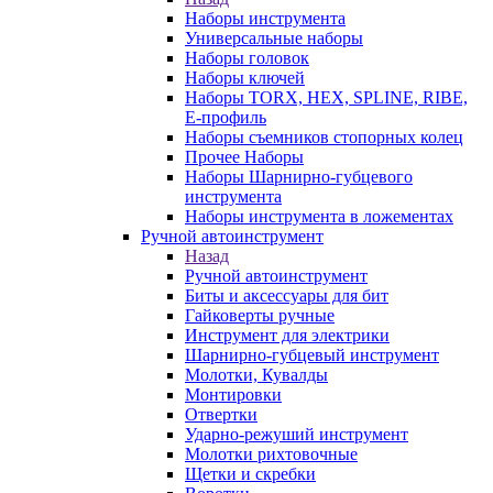
Наборы инструмента
Универсальные наборы
Наборы головок
Наборы ключей
Наборы TORX, HEX, SPLINE, RIBE,
E-профиль
Наборы съемников стопорных колец
Прочее Наборы
Наборы Шарнирно-губцевого
инструмента
Наборы инструмента в ложементах
Ручной автоинструмент
Назад
Ручной автоинструмент
Биты и аксессуары для бит
Гайковерты ручные
Инструмент для электрики
Шарнирно-губцевый инструмент
Молотки, Кувалды
Монтировки
Отвертки
Ударно-режуший инструмент
Молотки рихтовочные
Щетки и скребки