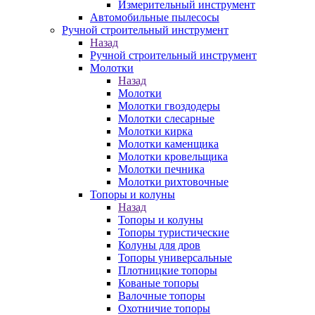
Измерительный инструмент
Автомобильные пылесосы
Ручной строительный инструмент
Назад
Ручной строительный инструмент
Молотки
Назад
Молотки
Молотки гвоздодеры
Молотки слесарные
Молотки кирка
Молотки каменщика
Молотки кровельщика
Молотки печника
Молотки рихтовочные
Топоры и колуны
Назад
Топоры и колуны
Топоры туристические
Колуны для дров
Топоры универсальные
Плотницкие топоры
Кованые топоры
Валочные топоры
Охотничие топоры