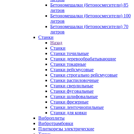
Бетономешалки (бетоносмесители) 85
литров
Бетономешалки (бетоносмесители) 100
литров
Бетономешалки (бетоносмесители) 70
литров
Станки
Назад
Станки
Станки точильные
Станки деревообрабатывающие
Станки токарные
Станки рейсмусовые
Станки строгально рейсмусовые
Станки распиловочные
Станки сверлильные
Станки фуговальные
Станки шлифовальные
Станки фрезерные
Станки ленточнопильные
Станки для ковки
Виброплиты
Вибротрамбовки
Плиткорезы электрические