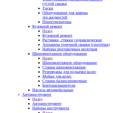
густой смазки
Тиски
Оборудование для замены
тех.жидкостей
Пеногенераторы
Кузовной ремонт
Назад
Кузовной ремонт
Растяжки, стяжки гидравлические
Аппараты точечной сварки (споттеры)
Наборы рихтовочных молотков
Шиномонтажное оборудование
Назад
Шиномонтажное оборудование
Станки шиномонтажные
Резервуары для подкачки колес
Мойки для колес
Станки балансировочные
Борторасширители
Насосы автомобильные
Автоинструмент
Назад
Автоинструмент
Наборы инструмента
Назад