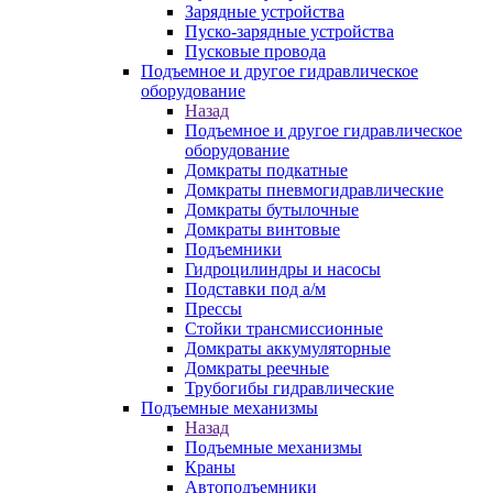
Зарядные устройства
Пуско-зарядные устройства
Пусковые провода
Подъемное и другое гидравлическое
оборудование
Назад
Подъемное и другое гидравлическое
оборудование
Домкраты подкатные
Домкраты пневмогидравлические
Домкраты бутылочные
Домкраты винтовые
Подъемники
Гидроцилиндры и насосы
Подставки под а/м
Прессы
Стойки трансмиссионные
Домкраты аккумуляторные
Домкраты реечные
Трубогибы гидравлические
Подъемные механизмы
Назад
Подъемные механизмы
Краны
Автоподъемники