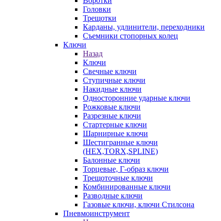
Воротки
Головки
Трещотки
Карданы, удлинители, переходники
Съемники стопорных колец
Ключи
Назад
Ключи
Свечные ключи
Ступичные ключи
Накидные ключи
Односторонние ударные ключи
Рожковые ключи
Разрезные ключи
Стартерные ключи
Шарнирные ключи
Шестигранные ключи
(HEX,TORX,SPLINE)
Балонные ключи
Торцевые, Г-образ ключи
Трещоточные ключи
Комбинированные ключи
Разводные ключи
Газовые ключи, ключи Стилсона
Пневмоинструмент