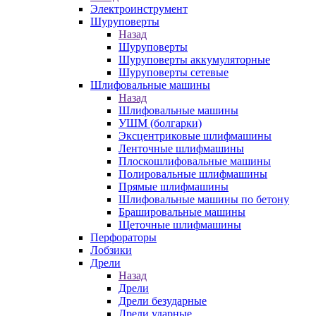
Электроинструмент
Шуруповерты
Назад
Шуруповерты
Шуруповерты аккумуляторные
Шуруповерты сетевые
Шлифовальные машины
Назад
Шлифовальные машины
УШМ (болгарки)
Эксцентриковые шлифмашины
Ленточные шлифмашины
Плоскошлифовальные машины
Полировальные шлифмашины
Прямые шлифмашины
Шлифовальные машины по бетону
Брашировальные машины
Щеточные шлифмашины
Перфораторы
Лобзики
Дрели
Назад
Дрели
Дрели безударные
Дрели ударные