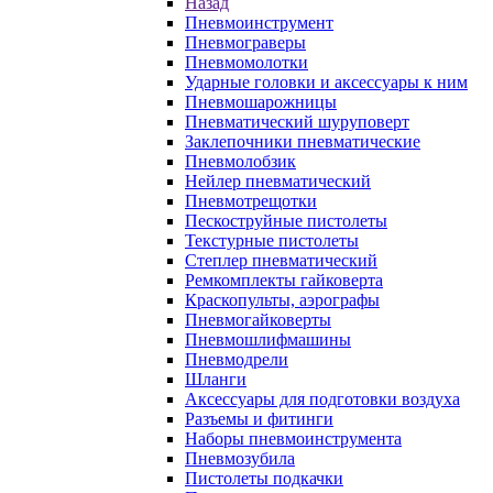
Назад
Пневмоинструмент
Пневмограверы
Пневмомолотки
Ударные головки и аксессуары к ним
Пневмошарожницы
Пневматический шуруповерт
Заклепочники пневматические
Пневмолобзик
Нейлер пневматический
Пневмотрещотки
Пескоструйные пистолеты
Текстурные пистолеты
Степлер пневматический
Ремкомплекты гайковерта
Краскопульты, аэрографы
Пневмогайковерты
Пневмошлифмашины
Пневмодрели
Шланги
Аксессуары для подготовки воздуха
Разъемы и фитинги
Наборы пневмоинструмента
Пневмозубила
Пистолеты подкачки