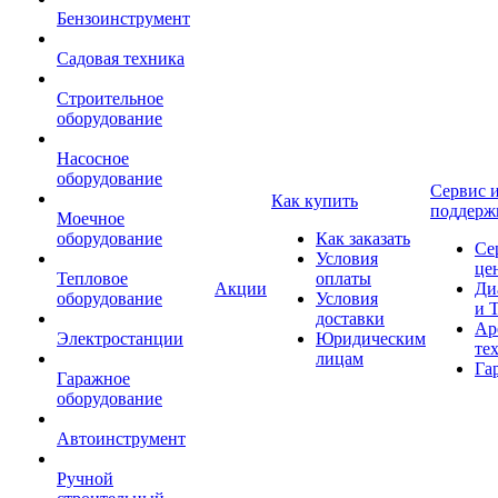
Бензоинструмент
Садовая техника
Строительное
оборудование
Насосное
оборудование
Сервис 
Как купить
поддерж
Моечное
оборудование
Как заказать
Се
Условия
це
Тепловое
оплаты
Акции
Ди
оборудование
Условия
и 
доставки
Ар
Электростанции
Юридическим
те
лицам
Га
Гаражное
оборудование
Автоинструмент
Ручной