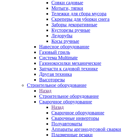
Совки садовые
Мотыги, тяпки
Тележки для сбора мусора
Скреперы для уборки снега
Заборы декоративные
Кусторезы ручные
Ледорубы
Косы ручные
Навесное оборудование
Газовый гриль
Система Multimate
Газонокосилки механические
Запчасти к садовой технике
Другая техника
Высоторезы
Строительное оборудование
Назад
Строительное оборудование
Сварочное оборудование
Назад
Сварочное оборудование
Сварочные инверторы
Полуавтоматы
Аппараты аргонодуговой сварки
Плазменные резаки