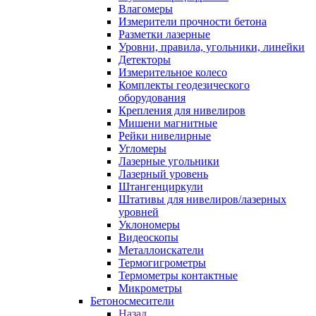
Влагомеры
Измерители прочности бетона
Разметки лазерные
Уровни, правила, угольники, линейки
Детекторы
Измерительное колесо
Комплекты геодезического
оборудования
Крепления для нивелиров
Мишени магнитные
Рейки нивелирные
Угломеры
Лазерные угольники
Лазерный уровень
Штангенциркули
Штативы для нивелиров/лазерных
уровней
Уклономеры
Видеоскопы
Металлоискатели
Термогигрометры
Термометры контактные
Микрометры
Бетоносмесители
Назад