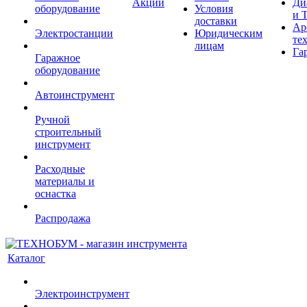
Акции
Ди
оборудование
Условия
и 
доставки
Ар
Электростанции
Юридическим
те
лицам
Га
Гаражное
оборудование
Автоинструмент
Ручной
строительный
инструмент
Расходные
материалы и
оснастка
Распродажа
Каталог
Электроинструмент