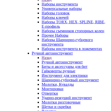
Наборы инструмента
Универсальные наборы
Наборы головок
Наборы ключей
Наборы TORX, HEX, SPLINE, RIBE,
E-профиль
Наборы съемников стопорных колец
Прочее Наборы
Наборы Шарнирно-губцевого
инструмента
Наборы инструмента в ложементах
Ручной автоинструмент
Назад
Ручной автоинструмент
Биты и аксессуары для бит
Гайковерты ручные
Инструмент для электрики
Шарнирно-губцевый инструмент
Молотки, Кувалды
Монтировки
Отвертки
Ударно-режуший инструмент
Молотки рихтовочные
Щетки и скребки