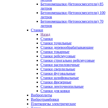
Бетономешалки (бетоносмесители) 85
литров
Бетономешалки (бетоносмесители) 100
литров
Бетономешалки (бетоносмесители) 70
литров
Станки
Назад
Станки
Станки точильные
Станки деревообрабатывающие
Станки токарные
Станки рейсмусовые
Станки строгально рейсмусовые
Станки распиловочные
Станки сверлильные
Станки фуговальные
Станки шлифовальные
Станки фрезерные
Станки ленточнопильные
Станки для ковки
Виброплиты
Вибротрамбовки
Плиткорезы электрические