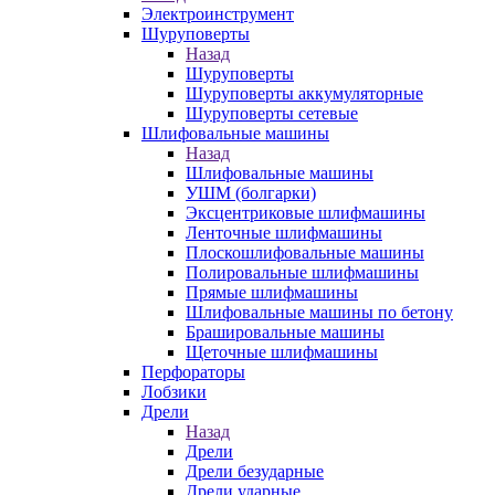
Электроинструмент
Шуруповерты
Назад
Шуруповерты
Шуруповерты аккумуляторные
Шуруповерты сетевые
Шлифовальные машины
Назад
Шлифовальные машины
УШМ (болгарки)
Эксцентриковые шлифмашины
Ленточные шлифмашины
Плоскошлифовальные машины
Полировальные шлифмашины
Прямые шлифмашины
Шлифовальные машины по бетону
Брашировальные машины
Щеточные шлифмашины
Перфораторы
Лобзики
Дрели
Назад
Дрели
Дрели безударные
Дрели ударные