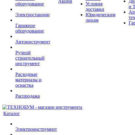
Акции
Ди
оборудование
Условия
и 
доставки
Ар
Электростанции
Юридическим
те
лицам
Га
Гаражное
оборудование
Автоинструмент
Ручной
строительный
инструмент
Расходные
материалы и
оснастка
Распродажа
Каталог
Электроинструмент