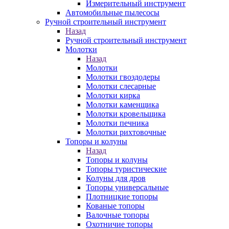
Измерительный инструмент
Автомобильные пылесосы
Ручной строительный инструмент
Назад
Ручной строительный инструмент
Молотки
Назад
Молотки
Молотки гвоздодеры
Молотки слесарные
Молотки кирка
Молотки каменщика
Молотки кровельщика
Молотки печника
Молотки рихтовочные
Топоры и колуны
Назад
Топоры и колуны
Топоры туристические
Колуны для дров
Топоры универсальные
Плотницкие топоры
Кованые топоры
Валочные топоры
Охотничие топоры