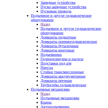
Зарядные устройства
Пуско-зарядные устройства
Пусковые провода
Подъемное и другое гидравлическое
оборудование
Назад
Подъемное и другое гидравлическое
оборудование
Домкраты подкатные
Домкраты пневмогидравлические
Домкраты бутылочные
Домкраты винтовые
Подъемники
Гидроцилиндры и насосы
Подставки под а/м
Прессы
Стойки трансмиссионные
Домкраты аккумуляторные
Домкраты реечные
Трубогибы гидравлические
Подъемные механизмы
Назад
Подъемные механизмы
Краны
Автоподъемники