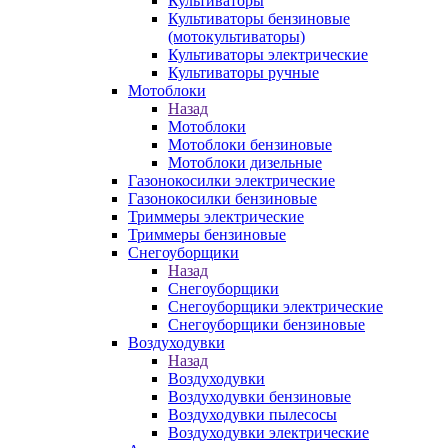
Культиваторы
Культиваторы бензиновые
(мотокультиваторы)
Культиваторы электрические
Культиваторы ручные
Мотоблоки
Назад
Мотоблоки
Мотоблоки бензиновые
Мотоблоки дизельные
Газонокосилки электрические
Газонокосилки бензиновые
Триммеры электрические
Триммеры бензиновые
Снегоуборщики
Назад
Снегоуборщики
Снегоуборщики электрические
Снегоуборщики бензиновые
Воздуходувки
Назад
Воздуходувки
Воздуходувки бензиновые
Воздуходувки пылесосы
Воздуходувки электрические