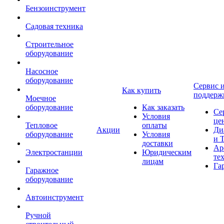
Бензоинструмент
Садовая техника
Строительное
оборудование
Насосное
оборудование
Сервис 
Как купить
поддерж
Моечное
оборудование
Как заказать
Се
Условия
це
Тепловое
оплаты
Акции
Ди
оборудование
Условия
и 
доставки
Ар
Электростанции
Юридическим
те
лицам
Га
Гаражное
оборудование
Автоинструмент
Ручной