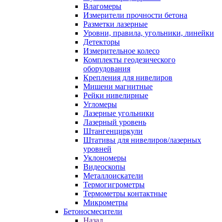
Влагомеры
Измерители прочности бетона
Разметки лазерные
Уровни, правила, угольники, линейки
Детекторы
Измерительное колесо
Комплекты геодезического
оборудования
Крепления для нивелиров
Мишени магнитные
Рейки нивелирные
Угломеры
Лазерные угольники
Лазерный уровень
Штангенциркули
Штативы для нивелиров/лазерных
уровней
Уклономеры
Видеоскопы
Металлоискатели
Термогигрометры
Термометры контактные
Микрометры
Бетоносмесители
Назад