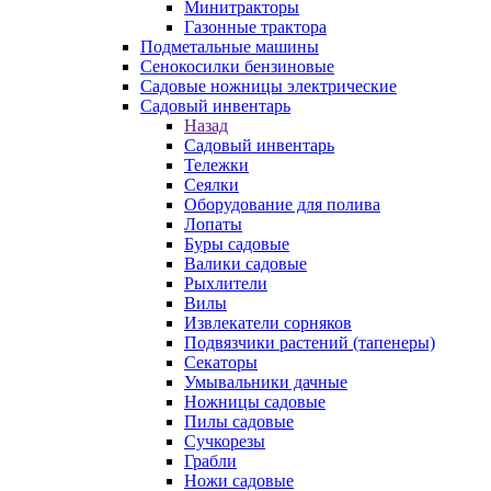
Минитракторы
Газонные трактора
Подметальные машины
Сенокосилки бензиновые
Садовые ножницы электрические
Садовый инвентарь
Назад
Садовый инвентарь
Тележки
Сеялки
Оборудование для полива
Лопаты
Буры садовые
Валики садовые
Рыхлители
Вилы
Извлекатели сорняков
Подвязчики растений (тапенеры)
Секаторы
Умывальники дачные
Ножницы садовые
Пилы садовые
Сучкорезы
Грабли
Ножи садовые