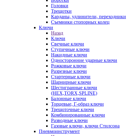
Воротки
Головки
Трещотки
Карданы, удлинители, переходники
Съемники стопорных колец
Ключи
Назад
Ключи
Свечные ключи
Ступичные ключи
Накидные ключи
Односторонние ударные ключи
Рожковые ключи
Разрезные ключи
Стартерные ключи
Шарнирные ключи
Шестигранные ключи
(HEX,TORX,SPLINE)
Балонные ключи
Торцевые, Г-образ ключи
Трещоточные ключи
Комбинированные ключи
Разводные ключи
Газовые ключи, ключи Стилсона
Пневмоинструмент