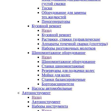
густой смазки
Тиски
Оборудование для замены
тех.жидкостей
Пеногенераторы
Кузовной ремонт
Назад
Кузовной ремонт
Растяжки, стяжки гидравлические
Аппараты точечной сварки (споттеры)
Наборы рихтовочных молотков
Шиномонтажное оборудование
Назад
Шиномонтажное оборудование
Станки шиномонтажные
Резервуары для подкачки колес
Мойки для колес
Станки балансировочные
Борторасширители
Насосы автомобильные
Автоинструмент
Назад
Автоинструмент
Наборы инструмента
Назад