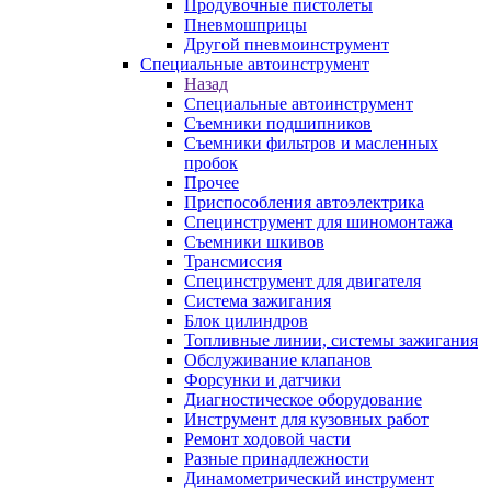
Продувочные пистолеты
Пневмошприцы
Другой пневмоинструмент
Специальные автоинструмент
Назад
Специальные автоинструмент
Съемники подшипников
Съемники фильтров и масленных
пробок
Прочее
Приспособления автоэлектрика
Специнструмент для шиномонтажа
Съемники шкивов
Трансмиссия
Специнструмент для двигателя
Система зажигания
Блок цилиндров
Топливные линии, системы зажигания
Обслуживание клапанов
Форсунки и датчики
Диагностическое оборудование
Инструмент для кузовных работ
Ремонт ходовой части
Разные принадлежности
Динамометрический инструмент