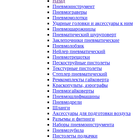
Назад
Пневмоинструмент
Пневмограверы
Пневмомолотки
Ударные головки и аксессуары к ним
Пневмошарожницы
Пневматический шуруповерт
Заклепочники пневматические
Пневмолобзик
Нейлер пневматический
Пневмотрещотки
Пескоструйные пистолеты
Текстурные пистолеты
Степлер пневматический
Ремкомплекты гайковерта
Краскопульты, аэрографы
Пневмогайковерты
Пневмошлифмашины
Пневмодрели
Шланги
Аксессуары для подготовки воздуха
Разъемы и фитинги
Наборы пневмоинструмента
Пневмозубила
Пистолеты подкачки