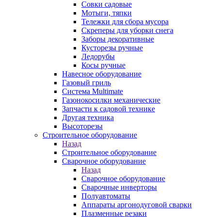
Совки садовые
Мотыги, тяпки
Тележки для сбора мусора
Скреперы для уборки снега
Заборы декоративные
Кусторезы ручные
Ледорубы
Косы ручные
Навесное оборудование
Газовый гриль
Система Multimate
Газонокосилки механические
Запчасти к садовой технике
Другая техника
Высоторезы
Строительное оборудование
Назад
Строительное оборудование
Сварочное оборудование
Назад
Сварочное оборудование
Сварочные инверторы
Полуавтоматы
Аппараты аргонодуговой сварки
Плазменные резаки