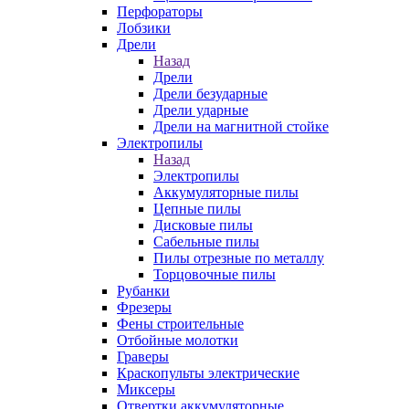
Перфораторы
Лобзики
Дрели
Назад
Дрели
Дрели безударные
Дрели ударные
Дрели на магнитной стойке
Электропилы
Назад
Электропилы
Аккумуляторные пилы
Цепные пилы
Дисковые пилы
Сабельные пилы
Пилы отрезные по металлу
Торцовочные пилы
Рубанки
Фрезеры
Фены строительные
Отбойные молотки
Граверы
Краскопульты электрические
Миксеры
Отвертки аккумуляторные