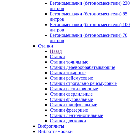
Бетономешалки (бетоносмесители) 230
литров
Бетономешалки (бетоносмесители) 85
литров
Бетономешалки (бетоносмесители) 100
литров
Бетономешалки (бетоносмесители) 70
литров
Станки
Назад
Станки
Станки точильные
Станки деревообрабатывающие
Станки токарные
Станки рейсмусовые
Станки строгально рейсмусовые
Станки распиловочные
Станки сверлильные
Станки фуговальные
Станки шлифовальные
Станки фрезерные
Станки ленточнопильные
Станки для ковки
Виброплиты
Вибротрамбовки