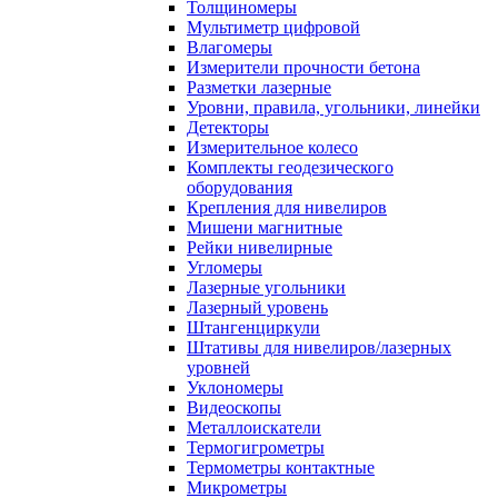
Толщиномеры
Мультиметр цифровой
Влагомеры
Измерители прочности бетона
Разметки лазерные
Уровни, правила, угольники, линейки
Детекторы
Измерительное колесо
Комплекты геодезического
оборудования
Крепления для нивелиров
Мишени магнитные
Рейки нивелирные
Угломеры
Лазерные угольники
Лазерный уровень
Штангенциркули
Штативы для нивелиров/лазерных
уровней
Уклономеры
Видеоскопы
Металлоискатели
Термогигрометры
Термометры контактные
Микрометры