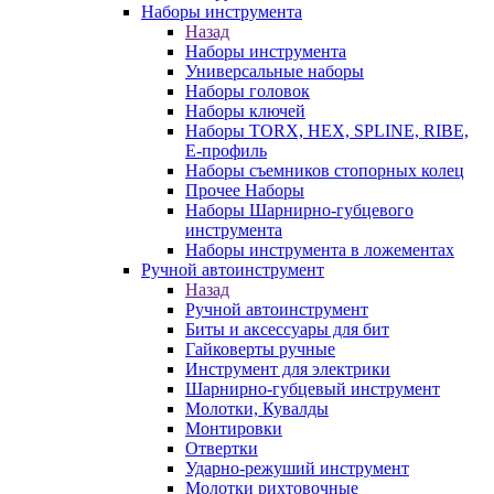
Наборы инструмента
Назад
Наборы инструмента
Универсальные наборы
Наборы головок
Наборы ключей
Наборы TORX, HEX, SPLINE, RIBE,
E-профиль
Наборы съемников стопорных колец
Прочее Наборы
Наборы Шарнирно-губцевого
инструмента
Наборы инструмента в ложементах
Ручной автоинструмент
Назад
Ручной автоинструмент
Биты и аксессуары для бит
Гайковерты ручные
Инструмент для электрики
Шарнирно-губцевый инструмент
Молотки, Кувалды
Монтировки
Отвертки
Ударно-режуший инструмент
Молотки рихтовочные