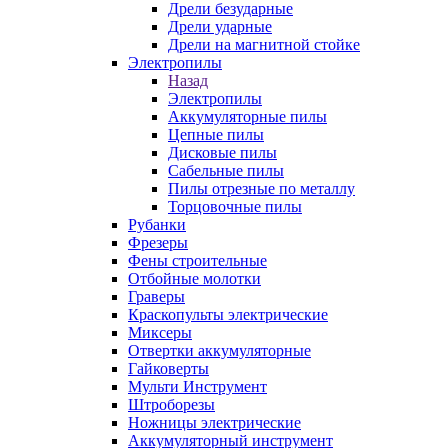
Дрели безударные
Дрели ударные
Дрели на магнитной стойке
Электропилы
Назад
Электропилы
Аккумуляторные пилы
Цепные пилы
Дисковые пилы
Сабельные пилы
Пилы отрезные по металлу
Торцовочные пилы
Рубанки
Фрезеры
Фены строительные
Отбойные молотки
Граверы
Краскопульты электрические
Миксеры
Отвертки аккумуляторные
Гайковерты
Мульти Инструмент
Штроборезы
Ножницы электрические
Аккумуляторный инструмент