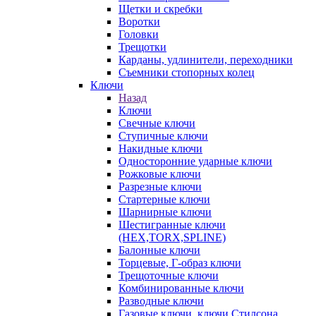
Щетки и скребки
Воротки
Головки
Трещотки
Карданы, удлинители, переходники
Съемники стопорных колец
Ключи
Назад
Ключи
Свечные ключи
Ступичные ключи
Накидные ключи
Односторонние ударные ключи
Рожковые ключи
Разрезные ключи
Стартерные ключи
Шарнирные ключи
Шестигранные ключи
(HEX,TORX,SPLINE)
Балонные ключи
Торцевые, Г-образ ключи
Трещоточные ключи
Комбинированные ключи
Разводные ключи
Газовые ключи, ключи Стилсона