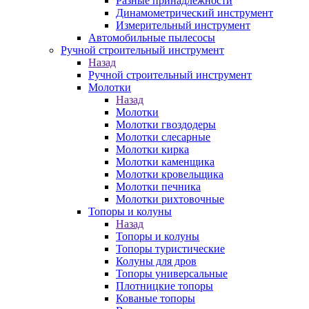
Разные принадлежности
Динамометрический инструмент
Измерительный инструмент
Автомобильные пылесосы
Ручной строительный инструмент
Назад
Ручной строительный инструмент
Молотки
Назад
Молотки
Молотки гвоздодеры
Молотки слесарные
Молотки кирка
Молотки каменщика
Молотки кровельщика
Молотки печника
Молотки рихтовочные
Топоры и колуны
Назад
Топоры и колуны
Топоры туристические
Колуны для дров
Топоры универсальные
Плотницкие топоры
Кованые топоры