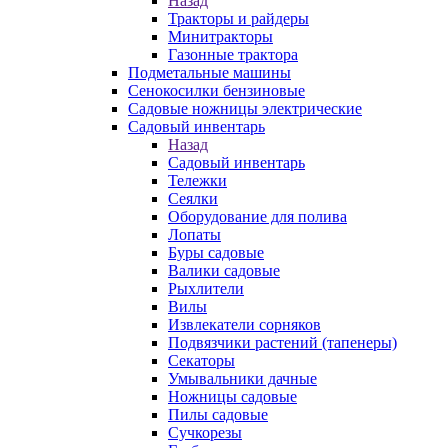
Назад
Тракторы и райдеры
Минитракторы
Газонные трактора
Подметальные машины
Сенокосилки бензиновые
Садовые ножницы электрические
Садовый инвентарь
Назад
Садовый инвентарь
Тележки
Сеялки
Оборудование для полива
Лопаты
Буры садовые
Валики садовые
Рыхлители
Вилы
Извлекатели сорняков
Подвязчики растений (тапенеры)
Секаторы
Умывальники дачные
Ножницы садовые
Пилы садовые
Сучкорезы