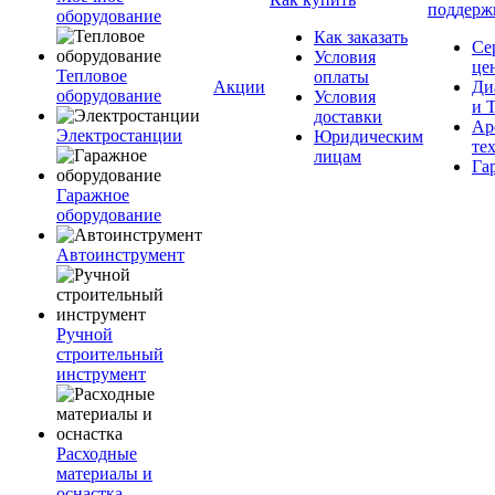
поддерж
оборудование
Как заказать
Се
Условия
це
Тепловое
оплаты
Акции
Ди
оборудование
Условия
и 
доставки
Ар
Электростанции
Юридическим
те
лицам
Га
Гаражное
оборудование
Автоинструмент
Ручной
строительный
инструмент
Расходные
материалы и
оснастка