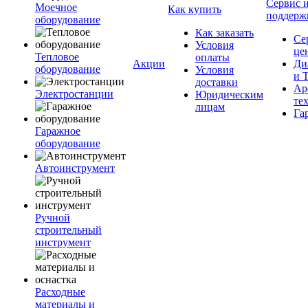
Сервис 
Моечное
Как купить
поддерж
оборудование
Как заказать
Се
Условия
це
Тепловое
оплаты
Акции
Ди
оборудование
Условия
и 
доставки
Ар
Электростанции
Юридическим
те
лицам
Га
Гаражное
оборудование
Автоинструмент
Ручной
строительный
инструмент
Расходные
материалы и