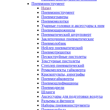
Пневмоинструмент
Назад
Пневмоинструмент
Пневмограверы
Пневмомолотки
Ударные головки и аксессуары к ним
Пневмошарожницы
Пневматический шуруповерт
Заклепочники пневматические
Пневмолобзик
Нейлер пневматический
Пневмотрещотки
Пескоструйные пистолеты
Текстурные пистолеты
Степлер пневматический
Ремкомплекты гайковерта
Краскопульты, аэрографы
Пневмогайковерты
Пневмошлифмашины
Пневмодрели
Шланги
Аксессуары для подготовки воздуха
Разъемы и фитинги
Наборы пневмоинструмента
Пневмозубила