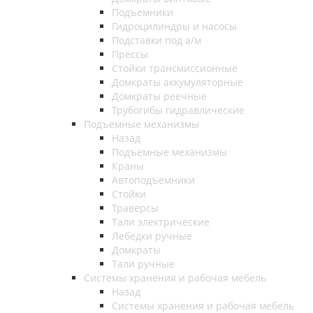
Подъемники
Гидроцилиндры и насосы
Подставки под а/м
Прессы
Стойки трансмиссионные
Домкраты аккумуляторные
Домкраты реечные
Трубогибы гидравлические
Подъемные механизмы
Назад
Подъемные механизмы
Краны
Автоподъемники
Стойки
Траверсы
Тали электрические
Лебедки ручные
Домкраты
Тали ручные
Системы хранения и рабочая мебель
Назад
Системы хранения и рабочая мебель