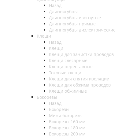
Назад
Длинногубцы
Длинногубцы изогнутые
Длинногубцы прямые
Длинногубцы диэлектрические
Клещи
Назад
Клещи
Клещи для зачистки проводов
Клещи слесарные
Клещи переставные
Токовые клещи
Клещи для снятия изоляции
Клещи для обжима проводов
Клещи обжимные
Бокорезы
Назад
Бокорезы
Мини бокорезы
Бокорезы 160 мм
Бокорезы 180 мм
Бокорезы 200 мм