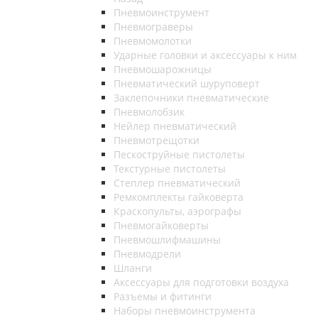
Пневмоинструмент
Пневмограверы
Пневмомолотки
Ударные головки и аксессуары к ним
Пневмошарожницы
Пневматический шуруповерт
Заклепочники пневматические
Пневмолобзик
Нейлер пневматический
Пневмотрещотки
Пескоструйные пистолеты
Текстурные пистолеты
Степлер пневматический
Ремкомплекты гайковерта
Краскопульты, аэрографы
Пневмогайковерты
Пневмошлифмашины
Пневмодрели
Шланги
Аксессуары для подготовки воздуха
Разъемы и фитинги
Наборы пневмоинструмента