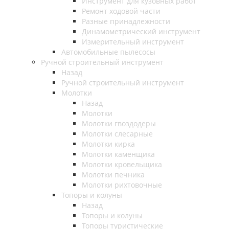
Инструмент для кузовных работ
Ремонт ходовой части
Разные принадлежности
Динамометрический инструмент
Измерительный инструмент
Автомобильные пылесосы
Ручной строительный инструмент
Назад
Ручной строительный инструмент
Молотки
Назад
Молотки
Молотки гвоздодеры
Молотки слесарные
Молотки кирка
Молотки каменщика
Молотки кровельщика
Молотки печника
Молотки рихтовочные
Топоры и колуны
Назад
Топоры и колуны
Топоры туристические