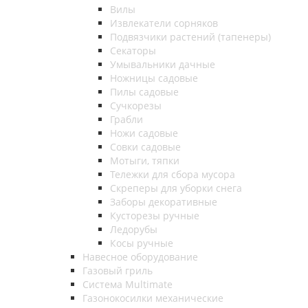
Вилы
Извлекатели сорняков
Подвязчики растений (тапенеры)
Секаторы
Умывальники дачные
Ножницы садовые
Пилы садовые
Сучкорезы
Грабли
Ножи садовые
Совки садовые
Мотыги, тяпки
Тележки для сбора мусора
Скреперы для уборки снега
Заборы декоративные
Кусторезы ручные
Ледорубы
Косы ручные
Навесное оборудование
Газовый гриль
Система Multimate
Газонокосилки механические