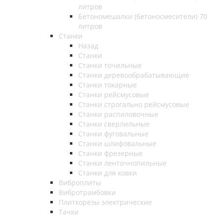
литров
Бетономешалки (бетоносмесители) 70
литров
Станки
Назад
Станки
Станки точильные
Станки деревообрабатывающие
Станки токарные
Станки рейсмусовые
Станки строгально рейсмусовые
Станки распиловочные
Станки сверлильные
Станки фуговальные
Станки шлифовальные
Станки фрезерные
Станки ленточнопильные
Станки для ковки
Виброплиты
Вибротрамбовки
Плиткорезы электрические
Тачки