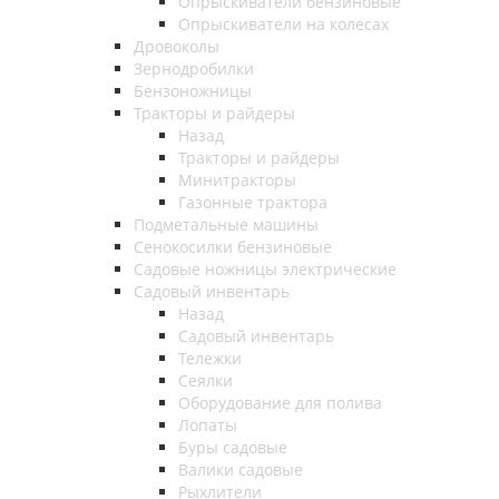
Опрыскиватели бензиновые
Опрыскиватели на колесах
Дровоколы
Зернодробилки
Бензоножницы
Тракторы и райдеры
Назад
Тракторы и райдеры
Минитракторы
Газонные трактора
Подметальные машины
Сенокосилки бензиновые
Садовые ножницы электрические
Садовый инвентарь
Назад
Садовый инвентарь
Тележки
Сеялки
Оборудование для полива
Лопаты
Буры садовые
Валики садовые
Рыхлители