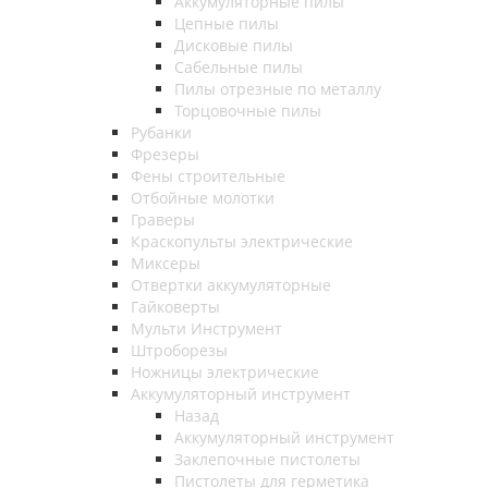
Аккумуляторные пилы
Цепные пилы
Дисковые пилы
Сабельные пилы
Пилы отрезные по металлу
Торцовочные пилы
Рубанки
Фрезеры
Фены строительные
Отбойные молотки
Граверы
Краскопульты электрические
Миксеры
Отвертки аккумуляторные
Гайковерты
Мульти Инструмент
Штроборезы
Ножницы электрические
Аккумуляторный инструмент
Назад
Аккумуляторный инструмент
Заклепочные пистолеты
Пистолеты для герметика