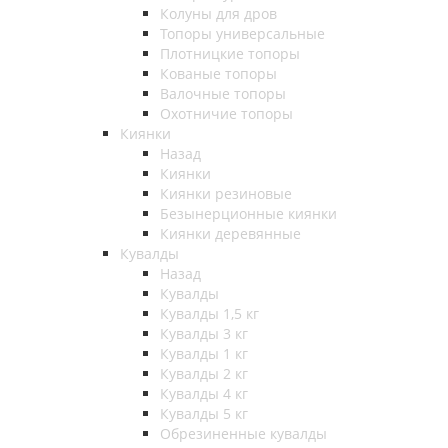
Колуны для дров
Топоры универсальные
Плотницкие топоры
Кованые топоры
Валочные топоры
Охотничие топоры
Киянки
Назад
Киянки
Киянки резиновые
Безынерционные киянки
Киянки деревянные
Кувалды
Назад
Кувалды
Кувалды 1,5 кг
Кувалды 3 кг
Кувалды 1 кг
Кувалды 2 кг
Кувалды 4 кг
Кувалды 5 кг
Обрезиненные кувалды