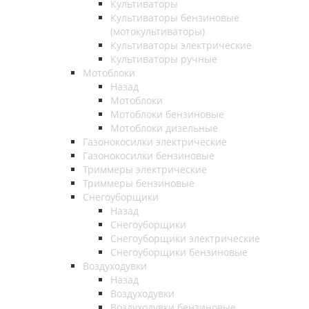
Культиваторы
Культиваторы бензиновые
(мотокультиваторы)
Культиваторы электрические
Культиваторы ручные
Мотоблоки
Назад
Мотоблоки
Мотоблоки бензиновые
Мотоблоки дизельные
Газонокосилки электрические
Газонокосилки бензиновые
Триммеры электрические
Триммеры бензиновые
Снегоуборщики
Назад
Снегоуборщики
Снегоуборщики электрические
Снегоуборщики бензиновые
Воздуходувки
Назад
Воздуходувки
Воздуходувки бензиновые