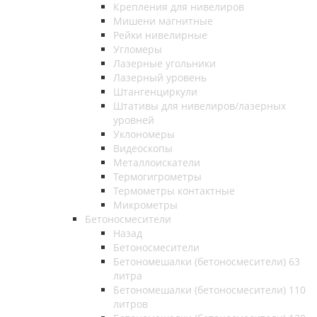
Крепления для нивелиров
Мишени магнитные
Рейки нивелирные
Угломеры
Лазерные угольники
Лазерный уровень
Штангенциркули
Штативы для нивелиров/лазерных
уровней
Уклономеры
Видеоскопы
Металлоискатели
Термогигрометры
Термометры контактные
Микрометры
Бетоносмесители
Назад
Бетоносмесители
Бетономешалки (бетоносмесители) 63
литра
Бетономешалки (бетоносмесители) 110
литров