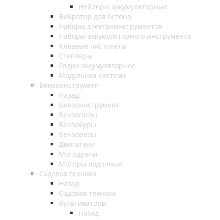
Нейлеры аккумуляторные
Вибратор для бетона
Наборы электроинструментов
Наборы аккумуляторного инструмента
Клеевые пистолеты
Степлеры
Радио аккумуляторное
Модульная система
Бензоинструмент
Назад
Бензоинструмент
Бензопилы
Бензобуры
Бензорезы
Двигатели
Мотодрели
Моторы лодочные
Садовая техника
Назад
Садовая техника
Культиваторы
Назад