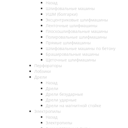
Назад
Шлифовальные машины
УШМ (болгарки)
Эксцентриковые шлифмашины
Ленточные шлифмашины
Плоскошлифовальные машины
Полировальные шлифмашины
Прямые шлифмашины
Шлифовальные машины по бетону
Брашировальные машины
Щеточные шлифмашины
Перфораторы
Лобзики
Дрели
Назад
Дрели
Дрели безударные
Дрели ударные
Дрели на магнитной стойке
Электропилы
Назад
Электропилы