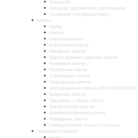
Трещотки
Карданы, удлинители, переходники
Съемники стопорных колец
Ключи
Назад
Ключи
Свечные ключи
Ступичные ключи
Накидные ключи
Односторонние ударные ключи
Рожковые ключи
Разрезные ключи
Стартерные ключи
Шарнирные ключи
Шестигранные ключи (HEX,TORX,SPLINE)
Балонные ключи
Торцевые, Г-образ ключи
Трещоточные ключи
Комбинированные ключи
Разводные ключи
Газовые ключи, ключи Стилсона
Пневмоинструмент
Назад