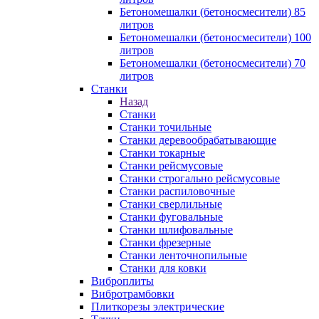
Бетономешалки (бетоносмесители) 85
литров
Бетономешалки (бетоносмесители) 100
литров
Бетономешалки (бетоносмесители) 70
литров
Станки
Назад
Станки
Станки точильные
Станки деревообрабатывающие
Станки токарные
Станки рейсмусовые
Станки строгально рейсмусовые
Станки распиловочные
Станки сверлильные
Станки фуговальные
Станки шлифовальные
Станки фрезерные
Станки ленточнопильные
Станки для ковки
Виброплиты
Вибротрамбовки
Плиткорезы электрические