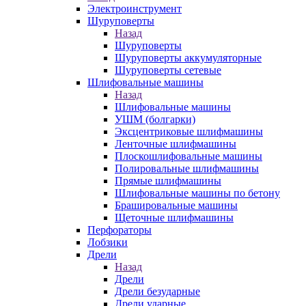
Электроинструмент
Шуруповерты
Назад
Шуруповерты
Шуруповерты аккумуляторные
Шуруповерты сетевые
Шлифовальные машины
Назад
Шлифовальные машины
УШМ (болгарки)
Эксцентриковые шлифмашины
Ленточные шлифмашины
Плоскошлифовальные машины
Полировальные шлифмашины
Прямые шлифмашины
Шлифовальные машины по бетону
Брашировальные машины
Щеточные шлифмашины
Перфораторы
Лобзики
Дрели
Назад
Дрели
Дрели безударные
Дрели ударные