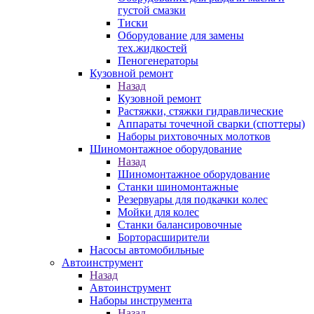
густой смазки
Тиски
Оборудование для замены
тех.жидкостей
Пеногенераторы
Кузовной ремонт
Назад
Кузовной ремонт
Растяжки, стяжки гидравлические
Аппараты точечной сварки (споттеры)
Наборы рихтовочных молотков
Шиномонтажное оборудование
Назад
Шиномонтажное оборудование
Станки шиномонтажные
Резервуары для подкачки колес
Мойки для колес
Станки балансировочные
Борторасширители
Насосы автомобильные
Автоинструмент
Назад
Автоинструмент
Наборы инструмента
Назад