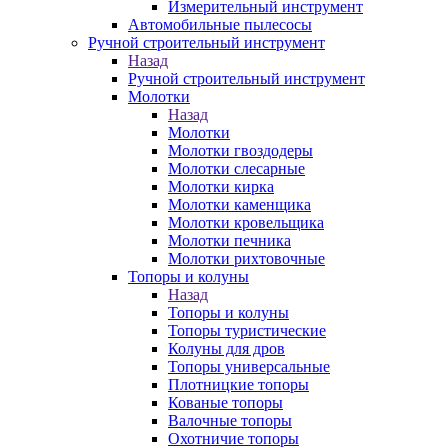
Измерительный инструмент
Автомобильные пылесосы
Ручной строительный инструмент
Назад
Ручной строительный инструмент
Молотки
Назад
Молотки
Молотки гвоздодеры
Молотки слесарные
Молотки кирка
Молотки каменщика
Молотки кровельщика
Молотки печника
Молотки рихтовочные
Топоры и колуны
Назад
Топоры и колуны
Топоры туристические
Колуны для дров
Топоры универсальные
Плотницкие топоры
Кованые топоры
Валочные топоры
Охотничие топоры