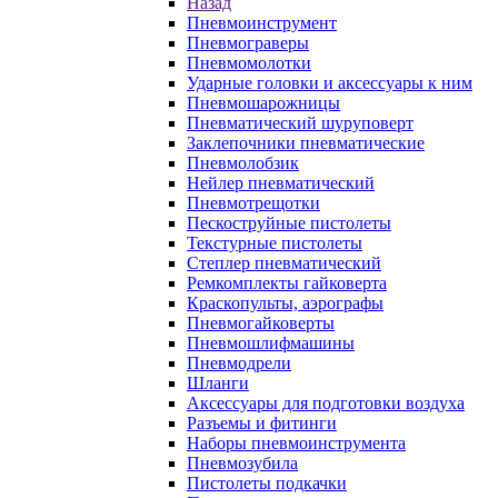
Назад
Пневмоинструмент
Пневмограверы
Пневмомолотки
Ударные головки и аксессуары к ним
Пневмошарожницы
Пневматический шуруповерт
Заклепочники пневматические
Пневмолобзик
Нейлер пневматический
Пневмотрещотки
Пескоструйные пистолеты
Текстурные пистолеты
Степлер пневматический
Ремкомплекты гайковерта
Краскопульты, аэрографы
Пневмогайковерты
Пневмошлифмашины
Пневмодрели
Шланги
Аксессуары для подготовки воздуха
Разъемы и фитинги
Наборы пневмоинструмента
Пневмозубила
Пистолеты подкачки