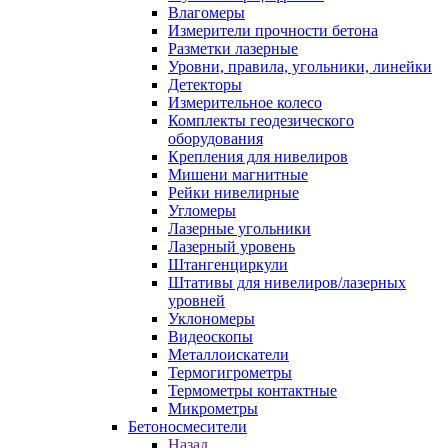
Влагомеры
Измерители прочности бетона
Разметки лазерные
Уровни, правила, угольники, линейки
Детекторы
Измерительное колесо
Комплекты геодезического
оборудования
Крепления для нивелиров
Мишени магнитные
Рейки нивелирные
Угломеры
Лазерные угольники
Лазерный уровень
Штангенциркули
Штативы для нивелиров/лазерных
уровней
Уклономеры
Видеоскопы
Металлоискатели
Термогигрометры
Термометры контактные
Микрометры
Бетоносмесители
Назад