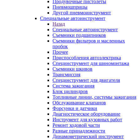
Продувочные пистолеты
Пневмошприцы
Другой пневмоинструмент
Специальные автоинструмент
Назад
Специальные автоинструмент
Съемники подшипников
Съемники фильтров и масленных
пробок
Прочее
Приспособления автоэлектрика
Специнструмент для шиномонтажа
Съемники шкивов
Трансмиссия
Специнструмент для двигателя
Система зажигания
Блок цилиндров
Топливные линии, системы зажигания
Обслуживание клапанов
Форсунки и датчики
Диагностическое оборудование
Инструмент для кузовных работ
Ремонт ходовой части
Разные принадлежности
Динамометрический инструмент