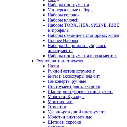
Наборы инструмента
Универсальные наборы
Наборы головок
Наборы ключей
Наборы TORX, HEX, SPLINE, RIBE,
E-профиль
Наборы съемников стопорных колец
Прочее Наборы
Наборы Шарнирно-губцевого
инструмента
Наборы инструмента в ложементах
Ручной автоинструмент
Назад
Ручной автоинструмент
Биты и аксессуары для бит
Гайковерты ручные
Инструмент для электрики
Шарнирно-губцевый инструмент
Молотки, Кувалды
Монтировки
Отвертки
Ударно-режуший инструмент
Молотки рихтовочные
Щетки и скребки