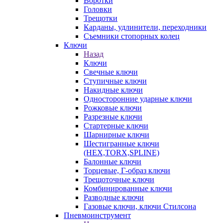
Воротки
Головки
Трещотки
Карданы, удлинители, переходники
Съемники стопорных колец
Ключи
Назад
Ключи
Свечные ключи
Ступичные ключи
Накидные ключи
Односторонние ударные ключи
Рожковые ключи
Разрезные ключи
Стартерные ключи
Шарнирные ключи
Шестигранные ключи
(HEX,TORX,SPLINE)
Балонные ключи
Торцевые, Г-образ ключи
Трещоточные ключи
Комбинированные ключи
Разводные ключи
Газовые ключи, ключи Стилсона
Пневмоинструмент