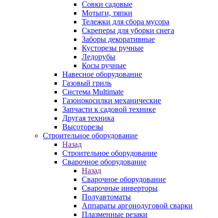
Совки садовые
Мотыги, тяпки
Тележки для сбора мусора
Скреперы для уборки снега
Заборы декоративные
Кусторезы ручные
Ледорубы
Косы ручные
Навесное оборудование
Газовый гриль
Система Multimate
Газонокосилки механические
Запчасти к садовой технике
Другая техника
Высоторезы
Строительное оборудование
Назад
Строительное оборудование
Сварочное оборудование
Назад
Сварочное оборудование
Сварочные инверторы
Полуавтоматы
Аппараты аргонодуговой сварки
Плазменные резаки