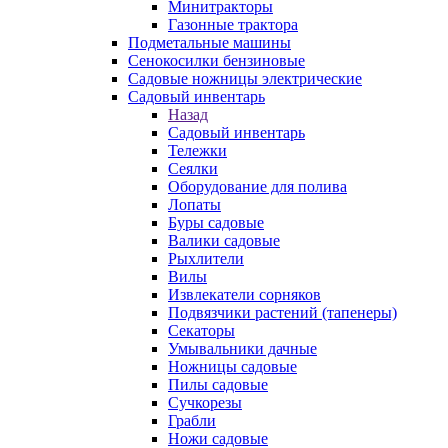
Минитракторы
Газонные трактора
Подметальные машины
Сенокосилки бензиновые
Садовые ножницы электрические
Садовый инвентарь
Назад
Садовый инвентарь
Тележки
Сеялки
Оборудование для полива
Лопаты
Буры садовые
Валики садовые
Рыхлители
Вилы
Извлекатели сорняков
Подвязчики растений (тапенеры)
Секаторы
Умывальники дачные
Ножницы садовые
Пилы садовые
Сучкорезы
Грабли
Ножи садовые