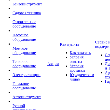
Бензоинструмент
Садовая техника
Строительное
оборудование
Насосное
оборудование
Сервис 
Как купить
поддерж
Моечное
оборудование
Как заказать
Се
Условия
це
Тепловое
оплаты
Акции
Ди
оборудование
Условия
и 
доставки
Ар
Электростанции
Юридическим
те
лицам
Га
Гаражное
оборудование
Автоинструмент
Ручной