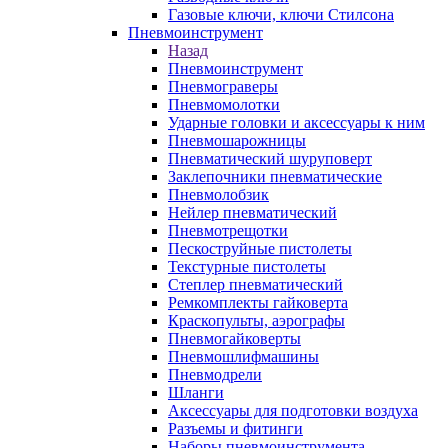
Газовые ключи, ключи Стилсона
Пневмоинструмент
Назад
Пневмоинструмент
Пневмограверы
Пневмомолотки
Ударные головки и аксессуары к ним
Пневмошарожницы
Пневматический шуруповерт
Заклепочники пневматические
Пневмолобзик
Нейлер пневматический
Пневмотрещотки
Пескоструйные пистолеты
Текстурные пистолеты
Степлер пневматический
Ремкомплекты гайковерта
Краскопульты, аэрографы
Пневмогайковерты
Пневмошлифмашины
Пневмодрели
Шланги
Аксессуары для подготовки воздуха
Разъемы и фитинги
Наборы пневмоинструмента