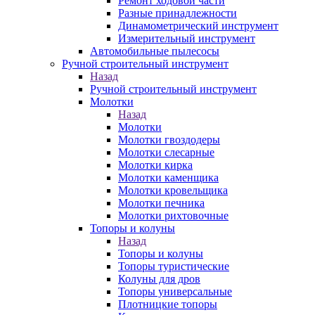
Ремонт ходовой части
Разные принадлежности
Динамометрический инструмент
Измерительный инструмент
Автомобильные пылесосы
Ручной строительный инструмент
Назад
Ручной строительный инструмент
Молотки
Назад
Молотки
Молотки гвоздодеры
Молотки слесарные
Молотки кирка
Молотки каменщика
Молотки кровельщика
Молотки печника
Молотки рихтовочные
Топоры и колуны
Назад
Топоры и колуны
Топоры туристические
Колуны для дров
Топоры универсальные
Плотницкие топоры