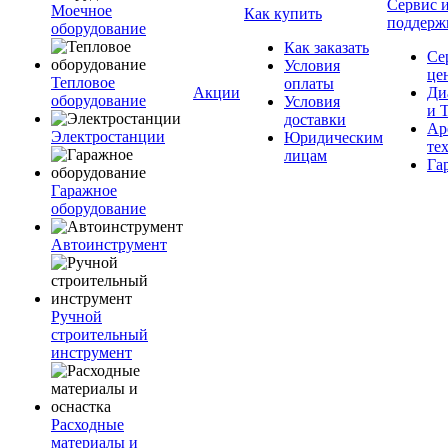
Сервис 
Моечное
Как купить
поддерж
оборудование
Как заказать
Се
Условия
це
Тепловое
оплаты
Акции
Ди
оборудование
Условия
и 
доставки
Ар
Электростанции
Юридическим
те
лицам
Га
Гаражное
оборудование
Автоинструмент
Ручной
строительный
инструмент
Расходные
материалы и