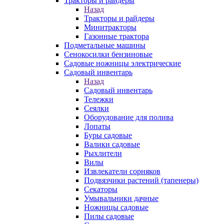
Тракторы и райдеры
Назад
Тракторы и райдеры
Минитракторы
Газонные трактора
Подметальные машины
Сенокосилки бензиновые
Садовые ножницы электрические
Садовый инвентарь
Назад
Садовый инвентарь
Тележки
Сеялки
Оборудование для полива
Лопаты
Буры садовые
Валики садовые
Рыхлители
Вилы
Извлекатели сорняков
Подвязчики растений (тапенеры)
Секаторы
Умывальники дачные
Ножницы садовые
Пилы садовые