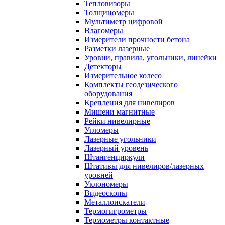
Тепловизоры
Толщиномеры
Мультиметр цифровой
Влагомеры
Измерители прочности бетона
Разметки лазерные
Уровни, правила, угольники, линейки
Детекторы
Измерительное колесо
Комплекты геодезического
оборудования
Крепления для нивелиров
Мишени магнитные
Рейки нивелирные
Угломеры
Лазерные угольники
Лазерный уровень
Штангенциркули
Штативы для нивелиров/лазерных
уровней
Уклономеры
Видеоскопы
Металлоискатели
Термогигрометры
Термометры контактные