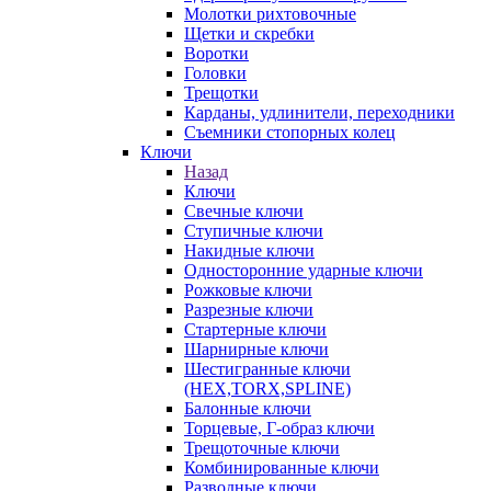
Молотки рихтовочные
Щетки и скребки
Воротки
Головки
Трещотки
Карданы, удлинители, переходники
Съемники стопорных колец
Ключи
Назад
Ключи
Свечные ключи
Ступичные ключи
Накидные ключи
Односторонние ударные ключи
Рожковые ключи
Разрезные ключи
Стартерные ключи
Шарнирные ключи
Шестигранные ключи
(HEX,TORX,SPLINE)
Балонные ключи
Торцевые, Г-образ ключи
Трещоточные ключи
Комбинированные ключи
Разводные ключи