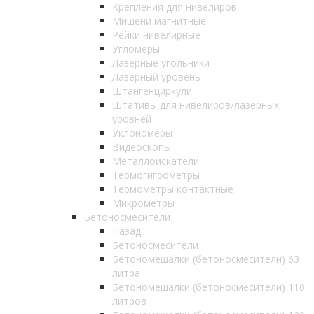
Крепления для нивелиров
Мишени магнитные
Рейки нивелирные
Угломеры
Лазерные угольники
Лазерный уровень
Штангенциркули
Штативы для нивелиров/лазерных
уровней
Уклономеры
Видеоскопы
Металлоискатели
Термогигрометры
Термометры контактные
Микрометры
Бетоносмесители
Назад
Бетоносмесители
Бетономешалки (бетоносмесители) 63
литра
Бетономешалки (бетоносмесители) 110
литров