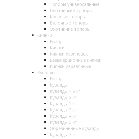
Топоры универсальные
Плотницкие топоры
Кованые топоры
Валочные топоры
Охотничие топоры
Киянки
Назад
Киянки
Киянки резиновые
Безынерционные киянки
Киянки деревянные
Кувалды
Назад
Кувалды
Кувалды 1,5 кг
Кувалды 3 кг
Кувалды 1 кг
Кувалды 2 кг
Кувалды 4 кг
Кувалды 5 кг
Обрезиненные кувалды
Кувалды 7 кг