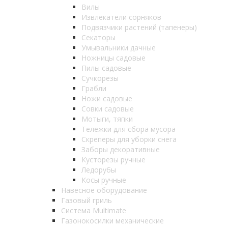
Вилы
Извлекатели сорняков
Подвязчики растений (тапенеры)
Секаторы
Умывальники дачные
Ножницы садовые
Пилы садовые
Сучкорезы
Грабли
Ножи садовые
Совки садовые
Мотыги, тяпки
Тележки для сбора мусора
Скреперы для уборки снега
Заборы декоративные
Кусторезы ручные
Ледорубы
Косы ручные
Навесное оборудование
Газовый гриль
Система Multimate
Газонокосилки механические