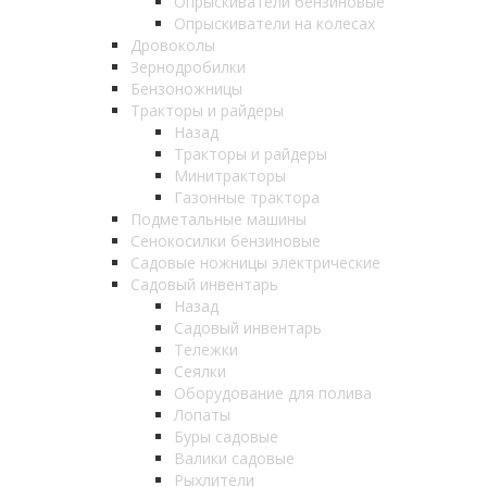
Опрыскиватели бензиновые
Опрыскиватели на колесах
Дровоколы
Зернодробилки
Бензоножницы
Тракторы и райдеры
Назад
Тракторы и райдеры
Минитракторы
Газонные трактора
Подметальные машины
Сенокосилки бензиновые
Садовые ножницы электрические
Садовый инвентарь
Назад
Садовый инвентарь
Тележки
Сеялки
Оборудование для полива
Лопаты
Буры садовые
Валики садовые
Рыхлители