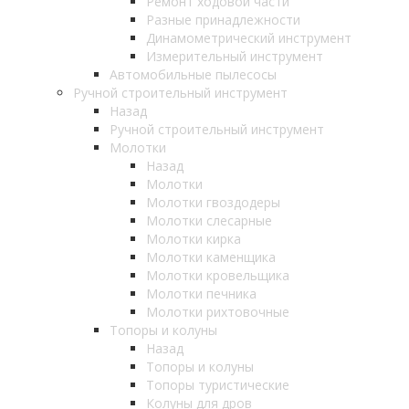
Ремонт ходовой части
Разные принадлежности
Динамометрический инструмент
Измерительный инструмент
Автомобильные пылесосы
Ручной строительный инструмент
Назад
Ручной строительный инструмент
Молотки
Назад
Молотки
Молотки гвоздодеры
Молотки слесарные
Молотки кирка
Молотки каменщика
Молотки кровельщика
Молотки печника
Молотки рихтовочные
Топоры и колуны
Назад
Топоры и колуны
Топоры туристические
Колуны для дров