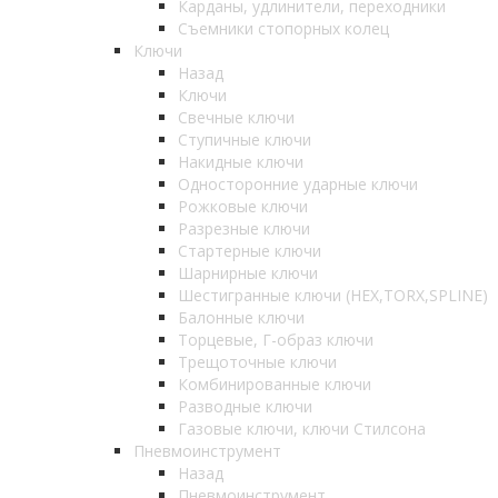
Карданы, удлинители, переходники
Съемники стопорных колец
Ключи
Назад
Ключи
Свечные ключи
Ступичные ключи
Накидные ключи
Односторонние ударные ключи
Рожковые ключи
Разрезные ключи
Стартерные ключи
Шарнирные ключи
Шестигранные ключи (HEX,TORX,SPLINE)
Балонные ключи
Торцевые, Г-образ ключи
Трещоточные ключи
Комбинированные ключи
Разводные ключи
Газовые ключи, ключи Стилсона
Пневмоинструмент
Назад
Пневмоинструмент