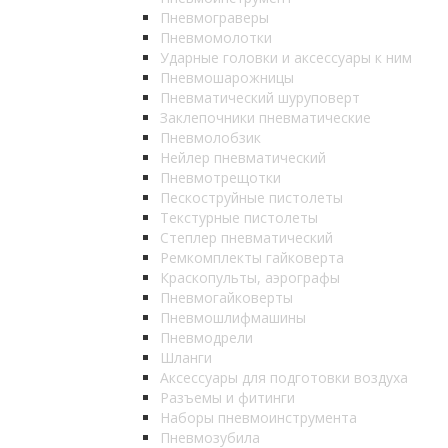
Пневмограверы
Пневмомолотки
Ударные головки и аксессуары к ним
Пневмошарожницы
Пневматический шуруповерт
Заклепочники пневматические
Пневмолобзик
Нейлер пневматический
Пневмотрещотки
Пескоструйные пистолеты
Текстурные пистолеты
Степлер пневматический
Ремкомплекты гайковерта
Краскопульты, аэрографы
Пневмогайковерты
Пневмошлифмашины
Пневмодрели
Шланги
Аксессуары для подготовки воздуха
Разъемы и фитинги
Наборы пневмоинструмента
Пневмозубила