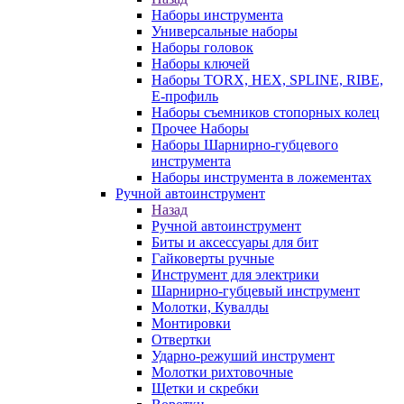
Наборы инструмента
Универсальные наборы
Наборы головок
Наборы ключей
Наборы TORX, HEX, SPLINE, RIBE,
E-профиль
Наборы съемников стопорных колец
Прочее Наборы
Наборы Шарнирно-губцевого
инструмента
Наборы инструмента в ложементах
Ручной автоинструмент
Назад
Ручной автоинструмент
Биты и аксессуары для бит
Гайковерты ручные
Инструмент для электрики
Шарнирно-губцевый инструмент
Молотки, Кувалды
Монтировки
Отвертки
Ударно-режуший инструмент
Молотки рихтовочные
Щетки и скребки