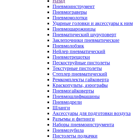
Назад
Пневмоинструмент
Пневмограверы
Пневмомолотки
Ударные головки и аксессуары к ним
Пневмошарожницы
Пневматический шуруповерт
Заклепочники пневматические
Пневмолобзик
Нейлер пневматический
Пневмотрещотки
Пескоструйные пистолеты
Текстурные пистолеты
Степлер пневматический
Ремкомплекты гайковерта
Краскопульты, аэрографы
Пневмогайковерты
Пневмошлифмашины
Пневмодрели
Шланги
Аксессуары для подготовки воздуха
Разъемы и фитинги
Наборы пневмоинструмента
Пневмозубила
Пистолеты подкачки