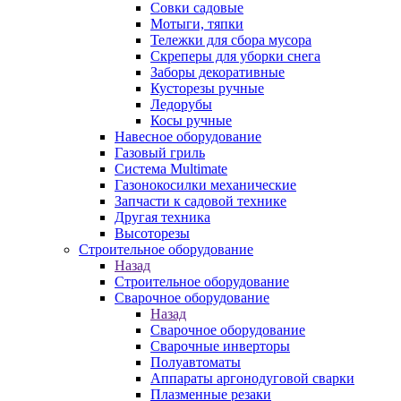
Совки садовые
Мотыги, тяпки
Тележки для сбора мусора
Скреперы для уборки снега
Заборы декоративные
Кусторезы ручные
Ледорубы
Косы ручные
Навесное оборудование
Газовый гриль
Система Multimate
Газонокосилки механические
Запчасти к садовой технике
Другая техника
Высоторезы
Строительное оборудование
Назад
Строительное оборудование
Сварочное оборудование
Назад
Сварочное оборудование
Сварочные инверторы
Полуавтоматы
Аппараты аргонодуговой сварки
Плазменные резаки