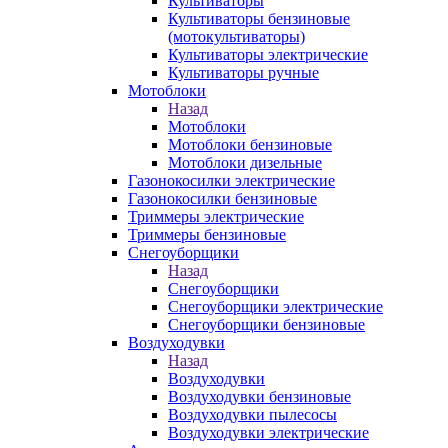
Культиваторы
Культиваторы бензиновые
(мотокультиваторы)
Культиваторы электрические
Культиваторы ручные
Мотоблоки
Назад
Мотоблоки
Мотоблоки бензиновые
Мотоблоки дизельные
Газонокосилки электрические
Газонокосилки бензиновые
Триммеры электрические
Триммеры бензиновые
Снегоуборщики
Назад
Снегоуборщики
Снегоуборщики электрические
Снегоуборщики бензиновые
Воздуходувки
Назад
Воздуходувки
Воздуходувки бензиновые
Воздуходувки пылесосы
Воздуходувки электрические