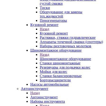
густой смазки
Тиски
Оборудование для замены
тех.жидкостей
Пеногенераторы
Кузовной ремонт
Назад
Кузовной ремонт
Растяжки, стяжки гидравлические
Аппараты точечной сварки (споттеры)
Наборы рихтовочных молотков
Шиномонтажное оборудование
Назад
Шиномонтажное оборудование
Станки шиномонтажные
Резервуары для подкачки колес
Мойки для колес
Станки балансировочные
Борторасширители
Насосы автомобильные
Автоинструмент
Назад
Автоинструмент
Наборы инструмента
Назад