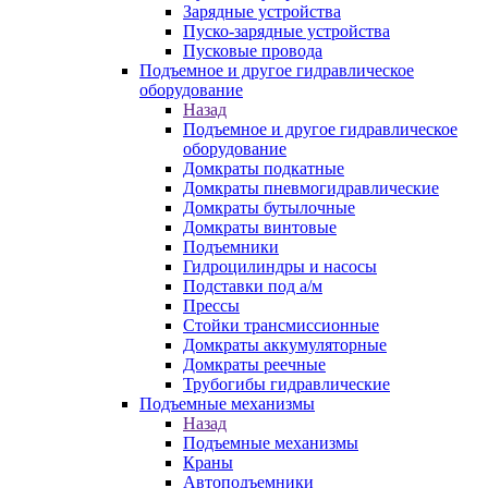
Зарядные устройства
Пуско-зарядные устройства
Пусковые провода
Подъемное и другое гидравлическое
оборудование
Назад
Подъемное и другое гидравлическое
оборудование
Домкраты подкатные
Домкраты пневмогидравлические
Домкраты бутылочные
Домкраты винтовые
Подъемники
Гидроцилиндры и насосы
Подставки под а/м
Прессы
Стойки трансмиссионные
Домкраты аккумуляторные
Домкраты реечные
Трубогибы гидравлические
Подъемные механизмы
Назад
Подъемные механизмы
Краны
Автоподъемники