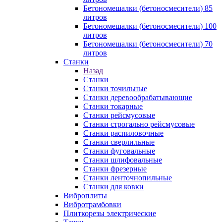
Бетономешалки (бетоносмесители) 85
литров
Бетономешалки (бетоносмесители) 100
литров
Бетономешалки (бетоносмесители) 70
литров
Станки
Назад
Станки
Станки точильные
Станки деревообрабатывающие
Станки токарные
Станки рейсмусовые
Станки строгально рейсмусовые
Станки распиловочные
Станки сверлильные
Станки фуговальные
Станки шлифовальные
Станки фрезерные
Станки ленточнопильные
Станки для ковки
Виброплиты
Вибротрамбовки
Плиткорезы электрические