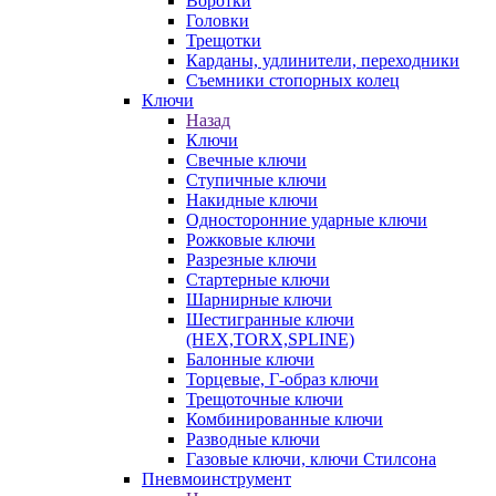
Воротки
Головки
Трещотки
Карданы, удлинители, переходники
Съемники стопорных колец
Ключи
Назад
Ключи
Свечные ключи
Ступичные ключи
Накидные ключи
Односторонние ударные ключи
Рожковые ключи
Разрезные ключи
Стартерные ключи
Шарнирные ключи
Шестигранные ключи
(HEX,TORX,SPLINE)
Балонные ключи
Торцевые, Г-образ ключи
Трещоточные ключи
Комбинированные ключи
Разводные ключи
Газовые ключи, ключи Стилсона
Пневмоинструмент