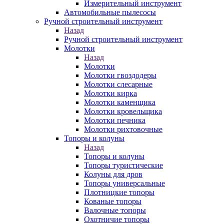
Измерительный инструмент
Автомобильные пылесосы
Ручной строительный инструмент
Назад
Ручной строительный инструмент
Молотки
Назад
Молотки
Молотки гвоздодеры
Молотки слесарные
Молотки кирка
Молотки каменщика
Молотки кровельщика
Молотки печника
Молотки рихтовочные
Топоры и колуны
Назад
Топоры и колуны
Топоры туристические
Колуны для дров
Топоры универсальные
Плотницкие топоры
Кованые топоры
Валочные топоры
Охотничие топоры