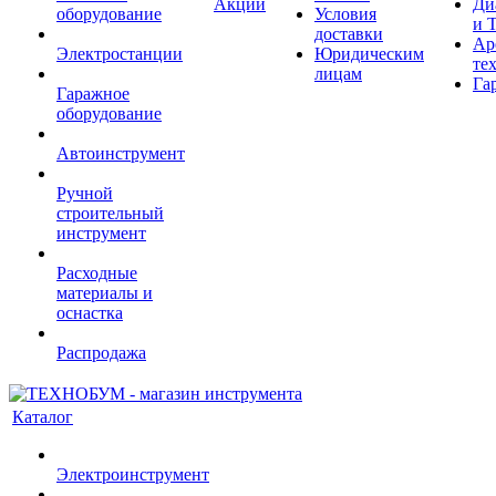
Акции
Ди
оборудование
Условия
и 
доставки
Ар
Электростанции
Юридическим
те
лицам
Га
Гаражное
оборудование
Автоинструмент
Ручной
строительный
инструмент
Расходные
материалы и
оснастка
Распродажа
Каталог
Электроинструмент