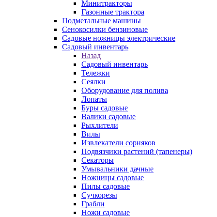
Минитракторы
Газонные трактора
Подметальные машины
Сенокосилки бензиновые
Садовые ножницы электрические
Садовый инвентарь
Назад
Садовый инвентарь
Тележки
Сеялки
Оборудование для полива
Лопаты
Буры садовые
Валики садовые
Рыхлители
Вилы
Извлекатели сорняков
Подвязчики растений (тапенеры)
Секаторы
Умывальники дачные
Ножницы садовые
Пилы садовые
Сучкорезы
Грабли
Ножи садовые