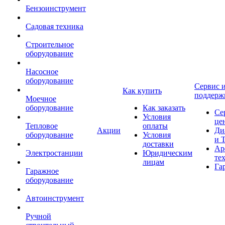
Бензоинструмент
Садовая техника
Строительное
оборудование
Насосное
оборудование
Сервис 
Как купить
поддерж
Моечное
оборудование
Как заказать
Се
Условия
це
Тепловое
оплаты
Акции
Ди
оборудование
Условия
и 
доставки
Ар
Электростанции
Юридическим
те
лицам
Га
Гаражное
оборудование
Автоинструмент
Ручной