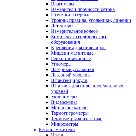
Влагомеры
Измерители прочности бетона
Разметки лазерные
Уровни, правила, угольники, линейки
Детекторы
Измерительное колесо
Комплекты геодезического
оборудования
Крепления для нивелиров
Мишени магнитные
Рейки нивелирные
Угломеры
Лазерные угольники
Лазерный уровень
Штангенциркули
Штативы для нивелиров/лазерных
уровней
Уклономеры
Видеоскопы
Металлоискатели
Термогигрометры
Термометры контактные
Микрометры
Бетоносмесители
Назад