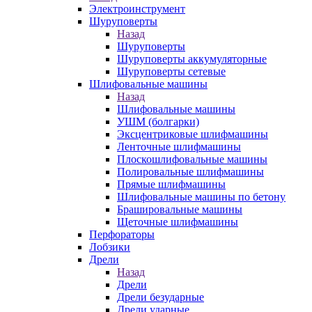
Электроинструмент
Шуруповерты
Назад
Шуруповерты
Шуруповерты аккумуляторные
Шуруповерты сетевые
Шлифовальные машины
Назад
Шлифовальные машины
УШМ (болгарки)
Эксцентриковые шлифмашины
Ленточные шлифмашины
Плоскошлифовальные машины
Полировальные шлифмашины
Прямые шлифмашины
Шлифовальные машины по бетону
Брашировальные машины
Щеточные шлифмашины
Перфораторы
Лобзики
Дрели
Назад
Дрели
Дрели безударные
Дрели ударные