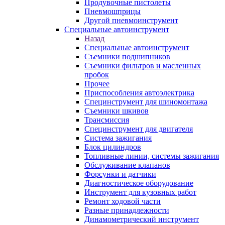
Продувочные пистолеты
Пневмошприцы
Другой пневмоинструмент
Специальные автоинструмент
Назад
Специальные автоинструмент
Съемники подшипников
Съемники фильтров и масленных
пробок
Прочее
Приспособления автоэлектрика
Специнструмент для шиномонтажа
Съемники шкивов
Трансмиссия
Специнструмент для двигателя
Система зажигания
Блок цилиндров
Топливные линии, системы зажигания
Обслуживание клапанов
Форсунки и датчики
Диагностическое оборудование
Инструмент для кузовных работ
Ремонт ходовой части
Разные принадлежности
Динамометрический инструмент