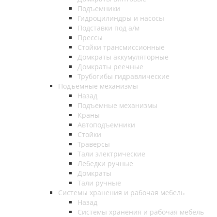
Подъемники
Гидроцилиндры и насосы
Подставки под а/м
Прессы
Стойки трансмиссионные
Домкраты аккумуляторные
Домкраты реечные
Трубогибы гидравлические
Подъемные механизмы
Назад
Подъемные механизмы
Краны
Автоподъемники
Стойки
Траверсы
Тали электрические
Лебедки ручные
Домкраты
Тали ручные
Системы хранения и рабочая мебель
Назад
Системы хранения и рабочая мебель