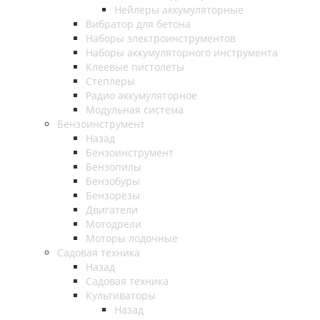
Нейлеры аккумуляторные
Вибратор для бетона
Наборы электроинструментов
Наборы аккумуляторного инструмента
Клеевые пистолеты
Степлеры
Радио аккумуляторное
Модульная система
Бензоинструмент
Назад
Бензоинструмент
Бензопилы
Бензобуры
Бензорезы
Двигатели
Мотодрели
Моторы лодочные
Садовая техника
Назад
Садовая техника
Культиваторы
Назад