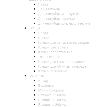
Назад
Длинногубцы
Длинногубцы изогнутые
Длинногубцы прямые
Длинногубцы диэлектрические
Клещи
Назад
Клещи
Клещи для зачистки проводов
Клещи слесарные
Клещи переставные
Токовые клещи
Клещи для снятия изоляции
Клещи для обжима проводов
Клещи обжимные
Бокорезы
Назад
Бокорезы
Мини бокорезы
Бокорезы 160 мм
Бокорезы 180 мм
Бокорезы 200 мм