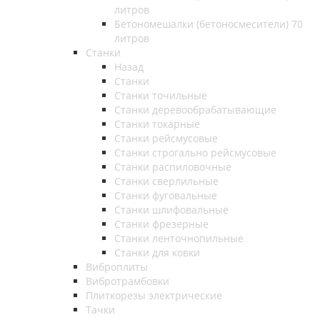
литров
Бетономешалки (бетоносмесители) 70
литров
Станки
Назад
Станки
Станки точильные
Станки деревообрабатывающие
Станки токарные
Станки рейсмусовые
Станки строгально рейсмусовые
Станки распиловочные
Станки сверлильные
Станки фуговальные
Станки шлифовальные
Станки фрезерные
Станки ленточнопильные
Станки для ковки
Виброплиты
Вибротрамбовки
Плиткорезы электрические
Тачки