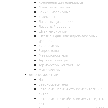
Крепления для нивелиров
Мишени магнитные
Рейки нивелирные
Угломеры
Лазерные угольники
Лазерный уровень
Штангенциркули
Штативы для нивелиров/лазерных
уровней
Уклономеры
Видеоскопы
Металлоискатели
Термогигрометры
Термометры контактные
Микрометры
Бетоносмесители
Назад
Бетоносмесители
Бетономешалки (бетоносмесители) 63
литра
Бетономешалки (бетоносмесители) 110
литров