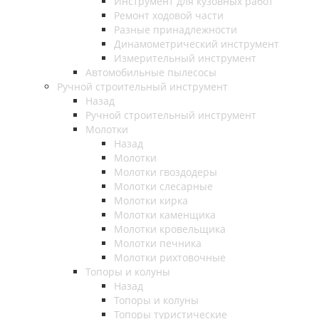
Инструмент для кузовных работ
Ремонт ходовой части
Разные принадлежности
Динамометрический инструмент
Измерительный инструмент
Автомобильные пылесосы
Ручной строительный инструмент
Назад
Ручной строительный инструмент
Молотки
Назад
Молотки
Молотки гвоздодеры
Молотки слесарные
Молотки кирка
Молотки каменщика
Молотки кровельщика
Молотки печника
Молотки рихтовочные
Топоры и колуны
Назад
Топоры и колуны
Топоры туристические