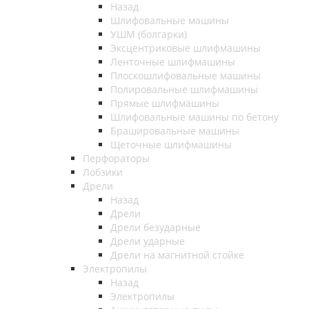
Назад
Шлифовальные машины
УШМ (болгарки)
Эксцентриковые шлифмашины
Ленточные шлифмашины
Плоскошлифовальные машины
Полировальные шлифмашины
Прямые шлифмашины
Шлифовальные машины по бетону
Брашировальные машины
Щеточные шлифмашины
Перфораторы
Лобзики
Дрели
Назад
Дрели
Дрели безударные
Дрели ударные
Дрели на магнитной стойке
Электропилы
Назад
Электропилы