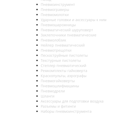
Пневмоинструмент
Пневмограверы
Пневмомолотки
Ударные головки и аксессуары к ним
Пневмошарожницы
Пневматический шуруповерт
Заклепочники пневматические
Пневмолобзик
Нейлер пневматический
Пневмотрещотки
Пескоструйные пистолеты
Текстурные пистолеты
Степлер пневматический
Ремкомплекты гайковерта
Краскопульты, аэрографы
Пневмогайковерты
Пневмошлифмашины
Пневмодрели
Шланги
Аксессуары для подготовки воздуха
Разъемы и фитинги
Наборы пневмоинструмента