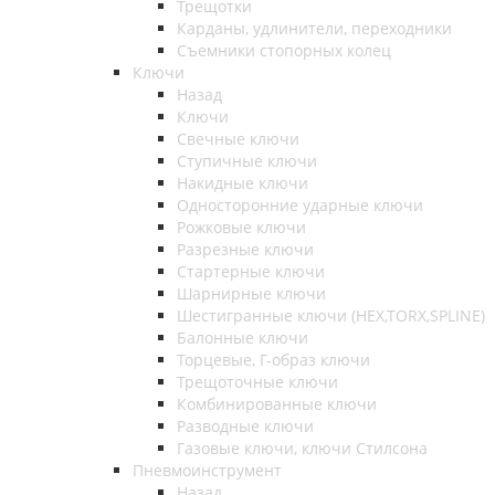
Трещотки
Карданы, удлинители, переходники
Съемники стопорных колец
Ключи
Назад
Ключи
Свечные ключи
Ступичные ключи
Накидные ключи
Односторонние ударные ключи
Рожковые ключи
Разрезные ключи
Стартерные ключи
Шарнирные ключи
Шестигранные ключи (HEX,TORX,SPLINE)
Балонные ключи
Торцевые, Г-образ ключи
Трещоточные ключи
Комбинированные ключи
Разводные ключи
Газовые ключи, ключи Стилсона
Пневмоинструмент
Назад