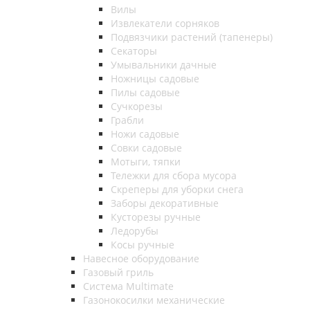
Вилы
Извлекатели сорняков
Подвязчики растений (тапенеры)
Секаторы
Умывальники дачные
Ножницы садовые
Пилы садовые
Сучкорезы
Грабли
Ножи садовые
Совки садовые
Мотыги, тяпки
Тележки для сбора мусора
Скреперы для уборки снега
Заборы декоративные
Кусторезы ручные
Ледорубы
Косы ручные
Навесное оборудование
Газовый гриль
Система Multimate
Газонокосилки механические