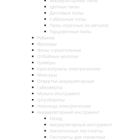
Аккумуляторные пилы
Цепные пилы
Дисковые пилы
Сабельные пилы
Пилы отрезные по металлу
Торцовочные пилы
Рубанки
Фрезеры
Фены строительные
Отбойные молотки
Граверы
Краскопульты электрические
Миксеры
Отвертки аккумуляторные
Гайковерты
Мульти Инструмент
Штроборезы
Ножницы электрические
Аккумуляторный инструмент
Назад
Аккумуляторный инструмент
Заклепочные пистолеты
Пистолеты для герметика