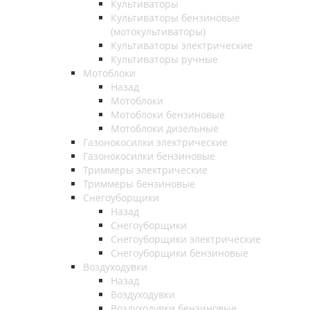
Культиваторы
Культиваторы бензиновые
(мотокультиваторы)
Культиваторы электрические
Культиваторы ручные
Мотоблоки
Назад
Мотоблоки
Мотоблоки бензиновые
Мотоблоки дизельные
Газонокосилки электрические
Газонокосилки бензиновые
Триммеры электрические
Триммеры бензиновые
Снегоуборщики
Назад
Снегоуборщики
Снегоуборщики электрические
Снегоуборщики бензиновые
Воздуходувки
Назад
Воздуходувки
Воздуходувки бензиновые