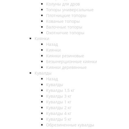
Колуны для дров
Топоры универсальные
Плотницкие топоры
Кованые топоры
Валочные топоры
Охотничие топоры
Киянки
Назад
Киянки
Киянки резиновые
Безынерционные киянки
Киянки деревянные
Кувалды
Назад
Кувалды
Кувалды 1,5 кг
Кувалды 3 кг
Кувалды 1 кг
Кувалды 2 кг
Кувалды 4 кг
Кувалды 5 кг
Обрезиненные кувалды