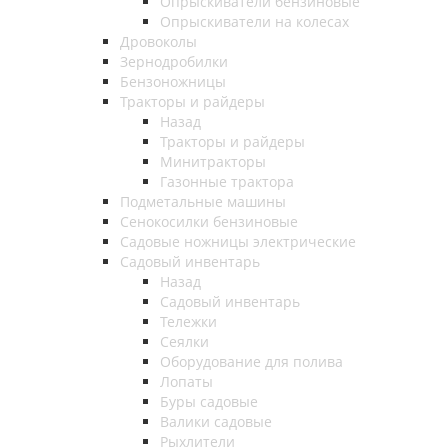
Опрыскиватели бензиновые
Опрыскиватели на колесах
Дровоколы
Зернодробилки
Бензоножницы
Тракторы и райдеры
Назад
Тракторы и райдеры
Минитракторы
Газонные трактора
Подметальные машины
Сенокосилки бензиновые
Садовые ножницы электрические
Садовый инвентарь
Назад
Садовый инвентарь
Тележки
Сеялки
Оборудование для полива
Лопаты
Буры садовые
Валики садовые
Рыхлители