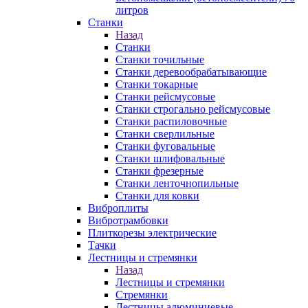
литров
Станки
Назад
Станки
Станки точильные
Станки деревообрабатывающие
Станки токарные
Станки рейсмусовые
Станки строгально рейсмусовые
Станки распиловочные
Станки сверлильные
Станки фуговальные
Станки шлифовальные
Станки фрезерные
Станки ленточнопильные
Станки для ковки
Виброплиты
Вибротрамбовки
Плиткорезы электрические
Тачки
Лестницы и стремянки
Назад
Лестницы и стремянки
Стремянки
Лестницы алюминиевые