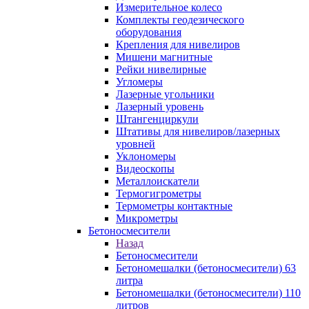
Измерительное колесо
Комплекты геодезического
оборудования
Крепления для нивелиров
Мишени магнитные
Рейки нивелирные
Угломеры
Лазерные угольники
Лазерный уровень
Штангенциркули
Штативы для нивелиров/лазерных
уровней
Уклономеры
Видеоскопы
Металлоискатели
Термогигрометры
Термометры контактные
Микрометры
Бетоносмесители
Назад
Бетоносмесители
Бетономешалки (бетоносмесители) 63
литра
Бетономешалки (бетоносмесители) 110
литров