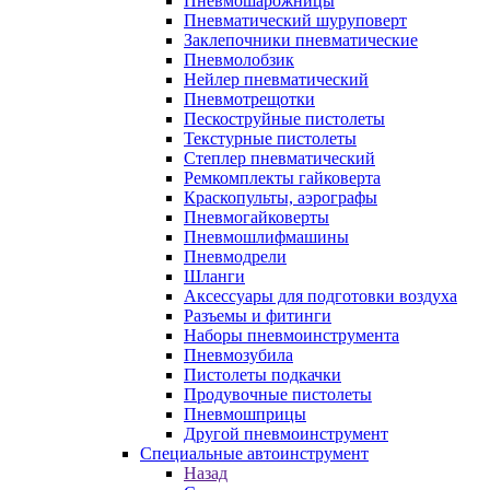
Пневмошарожницы
Пневматический шуруповерт
Заклепочники пневматические
Пневмолобзик
Нейлер пневматический
Пневмотрещотки
Пескоструйные пистолеты
Текстурные пистолеты
Степлер пневматический
Ремкомплекты гайковерта
Краскопульты, аэрографы
Пневмогайковерты
Пневмошлифмашины
Пневмодрели
Шланги
Аксессуары для подготовки воздуха
Разъемы и фитинги
Наборы пневмоинструмента
Пневмозубила
Пистолеты подкачки
Продувочные пистолеты
Пневмошприцы
Другой пневмоинструмент
Специальные автоинструмент
Назад