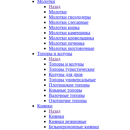
Молотки
Назад
Молотки
Молотки гвоздодеры
Молотки слесарные
Молотки кирка
Молотки каменщика
Молотки кровельщика
Молотки печника
Молотки рихтовочные
Топоры и колуны
Назад
Топоры и колуны
Топоры туристические
Колуны для дров
Топоры универсальные
Плотницкие топоры
Кованые топоры
Валочные топоры
Охотничие топоры
Киянки
Назад
Киянки
Киянки резиновые
Безынерционные киянки