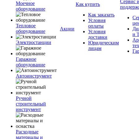
Сервис 
Моечное
Как купить
поддерж
оборудование
Как заказать
Се
Условия
це
Тепловое
оплаты
Акции
Ди
оборудование
Условия
и 
доставки
Ар
Электростанции
Юридическим
те
лицам
Га
Гаражное
оборудование
Автоинструмент
Ручной
строительный
инструмент
Расходные
материалы и