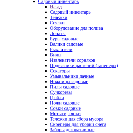
Садовый инвентарь
Назад
Садовый инвентарь
Тележки
Сеялки
Оборудование для полива
Лопаты
Буры садовые
Валики садовые
Рыхлители
Вилы
Извлекатели сорняков
Подвязчики растений (тапенеры)
Секаторы
Умывальники дачные
Ножницы садовые
Пилы садовые
Сучкорезы
Грабли
Ножи садовые
Совки садовые
Мотыги, тяпки
Тележки для сбора мусора
Скреперы для уборки снега
Заборы декоративные