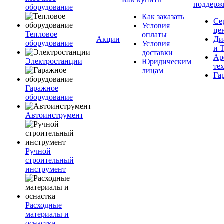
поддерж
оборудование
Как заказать
Се
Условия
це
Тепловое
оплаты
Акции
Ди
оборудование
Условия
и 
доставки
Ар
Электростанции
Юридическим
те
лицам
Га
Гаражное
оборудование
Автоинструмент
Ручной
строительный
инструмент
Расходные
материалы и
оснастка