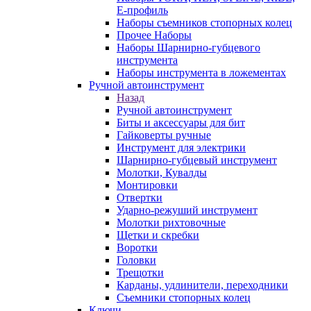
E-профиль
Наборы съемников стопорных колец
Прочее Наборы
Наборы Шарнирно-губцевого
инструмента
Наборы инструмента в ложементах
Ручной автоинструмент
Назад
Ручной автоинструмент
Биты и аксессуары для бит
Гайковерты ручные
Инструмент для электрики
Шарнирно-губцевый инструмент
Молотки, Кувалды
Монтировки
Отвертки
Ударно-режуший инструмент
Молотки рихтовочные
Щетки и скребки
Воротки
Головки
Трещотки
Карданы, удлинители, переходники
Съемники стопорных колец
Ключи