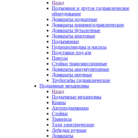
Назад
Подъемное и другое гидравлическое
оборудование
Домкраты подкатные
Домкраты пневмогидравлические
Домкраты бутылочные
Домкраты винтовые
Подъемники
Гидроцилиндры и насосы
Подставки под а/м
Прессы
Стойки трансмиссионные
Домкраты аккумуляторные
Домкраты реечные
Трубогибы гидравлические
Подъемные механизмы
Назад
Подъемные механизмы
Краны
Автоподъемники
Стойки
Траверсы
Тали электрические
Лебедки ручные
Домкраты