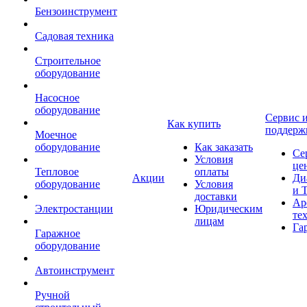
Бензоинструмент
Садовая техника
Строительное
оборудование
Насосное
оборудование
Сервис 
Как купить
поддерж
Моечное
оборудование
Как заказать
Се
Условия
це
Тепловое
оплаты
Акции
Ди
оборудование
Условия
и 
доставки
Ар
Электростанции
Юридическим
те
лицам
Га
Гаражное
оборудование
Автоинструмент
Ручной