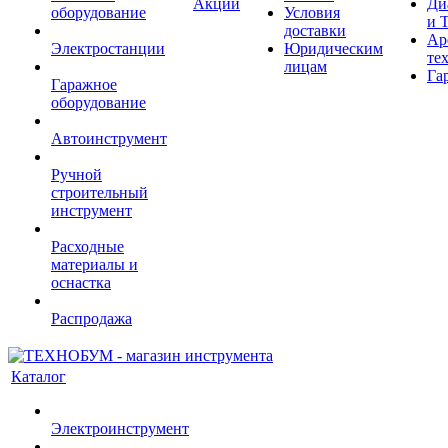
Акции
Ди
оборудование
Условия
и 
доставки
Ар
Электростанции
Юридическим
те
лицам
Га
Гаражное
оборудование
Автоинструмент
Ручной
строительный
инструмент
Расходные
материалы и
оснастка
Распродажа
Каталог
Электроинструмент