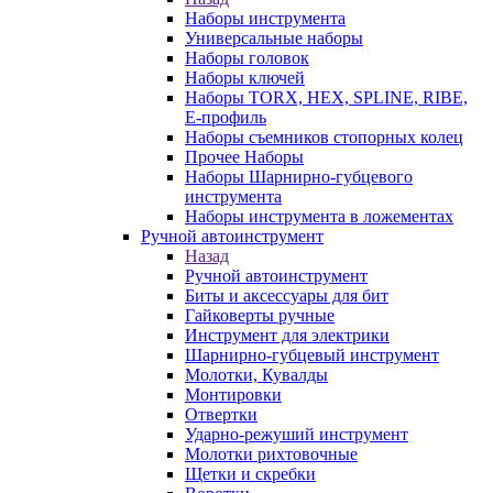
Наборы инструмента
Универсальные наборы
Наборы головок
Наборы ключей
Наборы TORX, HEX, SPLINE, RIBE,
E-профиль
Наборы съемников стопорных колец
Прочее Наборы
Наборы Шарнирно-губцевого
инструмента
Наборы инструмента в ложементах
Ручной автоинструмент
Назад
Ручной автоинструмент
Биты и аксессуары для бит
Гайковерты ручные
Инструмент для электрики
Шарнирно-губцевый инструмент
Молотки, Кувалды
Монтировки
Отвертки
Ударно-режуший инструмент
Молотки рихтовочные
Щетки и скребки