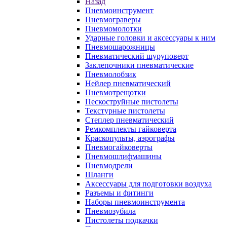
Назад
Пневмоинструмент
Пневмограверы
Пневмомолотки
Ударные головки и аксессуары к ним
Пневмошарожницы
Пневматический шуруповерт
Заклепочники пневматические
Пневмолобзик
Нейлер пневматический
Пневмотрещотки
Пескоструйные пистолеты
Текстурные пистолеты
Степлер пневматический
Ремкомплекты гайковерта
Краскопульты, аэрографы
Пневмогайковерты
Пневмошлифмашины
Пневмодрели
Шланги
Аксессуары для подготовки воздуха
Разъемы и фитинги
Наборы пневмоинструмента
Пневмозубила
Пистолеты подкачки