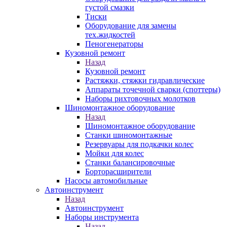
густой смазки
Тиски
Оборудование для замены
тех.жидкостей
Пеногенераторы
Кузовной ремонт
Назад
Кузовной ремонт
Растяжки, стяжки гидравлические
Аппараты точечной сварки (споттеры)
Наборы рихтовочных молотков
Шиномонтажное оборудование
Назад
Шиномонтажное оборудование
Станки шиномонтажные
Резервуары для подкачки колес
Мойки для колес
Станки балансировочные
Борторасширители
Насосы автомобильные
Автоинструмент
Назад
Автоинструмент
Наборы инструмента
Назад