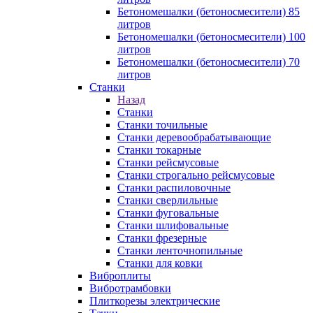
Бетономешалки (бетоносмесители) 85
литров
Бетономешалки (бетоносмесители) 100
литров
Бетономешалки (бетоносмесители) 70
литров
Станки
Назад
Станки
Станки точильные
Станки деревообрабатывающие
Станки токарные
Станки рейсмусовые
Станки строгально рейсмусовые
Станки распиловочные
Станки сверлильные
Станки фуговальные
Станки шлифовальные
Станки фрезерные
Станки ленточнопильные
Станки для ковки
Виброплиты
Вибротрамбовки
Плиткорезы электрические