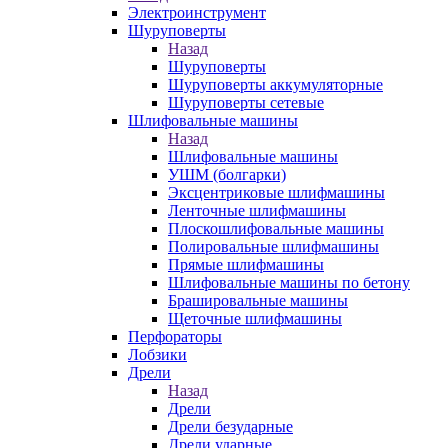
Электроинструмент
Шуруповерты
Назад
Шуруповерты
Шуруповерты аккумуляторные
Шуруповерты сетевые
Шлифовальные машины
Назад
Шлифовальные машины
УШМ (болгарки)
Эксцентриковые шлифмашины
Ленточные шлифмашины
Плоскошлифовальные машины
Полировальные шлифмашины
Прямые шлифмашины
Шлифовальные машины по бетону
Брашировальные машины
Щеточные шлифмашины
Перфораторы
Лобзики
Дрели
Назад
Дрели
Дрели безударные
Дрели ударные