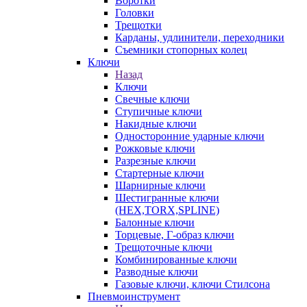
Воротки
Головки
Трещотки
Карданы, удлинители, переходники
Съемники стопорных колец
Ключи
Назад
Ключи
Свечные ключи
Ступичные ключи
Накидные ключи
Односторонние ударные ключи
Рожковые ключи
Разрезные ключи
Стартерные ключи
Шарнирные ключи
Шестигранные ключи
(HEX,TORX,SPLINE)
Балонные ключи
Торцевые, Г-образ ключи
Трещоточные ключи
Комбинированные ключи
Разводные ключи
Газовые ключи, ключи Стилсона
Пневмоинструмент