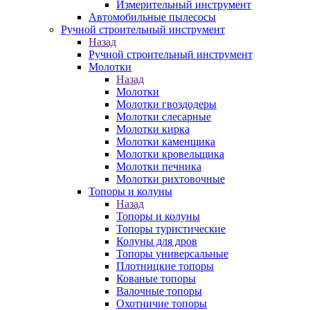
Измерительный инструмент
Автомобильные пылесосы
Ручной строительный инструмент
Назад
Ручной строительный инструмент
Молотки
Назад
Молотки
Молотки гвоздодеры
Молотки слесарные
Молотки кирка
Молотки каменщика
Молотки кровельщика
Молотки печника
Молотки рихтовочные
Топоры и колуны
Назад
Топоры и колуны
Топоры туристические
Колуны для дров
Топоры универсальные
Плотницкие топоры
Кованые топоры
Валочные топоры
Охотничие топоры