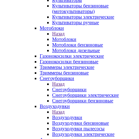
Культиваторы
Культиваторы бензиновые
(мотокультиваторы)
Культиваторы электрические
Культиваторы ручные
Мотоблоки
Назад
Мотоблоки
Мотоблоки бензиновые
Мотоблоки дизельные
Газонокосилки электрические
Газонокосилки бензиновые
Триммеры электрические
Триммеры бензиновые
Снегоуборщики
Назад
Снегоуборщики
Снегоуборщики электрические
Снегоуборщики бензиновые
Воздуходувки
Назад
Воздуходувки
Воздуходувки бензиновые
Воздуходувки пылесосы
Воздуходувки электрические