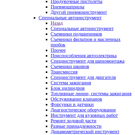
Продувочные пистолеты
Пневмошприцы
Другой пневмоинструмент
Специальные автоинструмент
Назад
Специальные автоинструмент
Съемники подшипников
Съемники фильтров и масленных
пробок
Прочее
Приспособления автоэлектрика
Специнструмент для шиномонтажа
Съемники шкивов
Трансмиссия
Специнструмент для двигателя
Система зажигания
Блок цилиндров
Топливные линии, системы зажигания
Обслуживание клапанов
Форсунки и датчики
Диагностическое оборудование
Инструмент для кузовных работ
Ремонт ходовой части
Разные принадлежности
Динамометрический инструмент