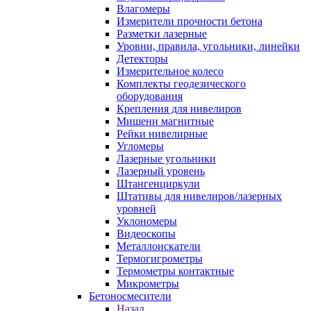
Влагомеры
Измерители прочности бетона
Разметки лазерные
Уровни, правила, угольники, линейки
Детекторы
Измерительное колесо
Комплекты геодезического
оборудования
Крепления для нивелиров
Мишени магнитные
Рейки нивелирные
Угломеры
Лазерные угольники
Лазерный уровень
Штангенциркули
Штативы для нивелиров/лазерных
уровней
Уклономеры
Видеоскопы
Металлоискатели
Термогигрометры
Термометры контактные
Микрометры
Бетоносмесители
Назад