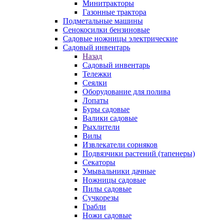
Минитракторы
Газонные трактора
Подметальные машины
Сенокосилки бензиновые
Садовые ножницы электрические
Садовый инвентарь
Назад
Садовый инвентарь
Тележки
Сеялки
Оборудование для полива
Лопаты
Буры садовые
Валики садовые
Рыхлители
Вилы
Извлекатели сорняков
Подвязчики растений (тапенеры)
Секаторы
Умывальники дачные
Ножницы садовые
Пилы садовые
Сучкорезы
Грабли
Ножи садовые