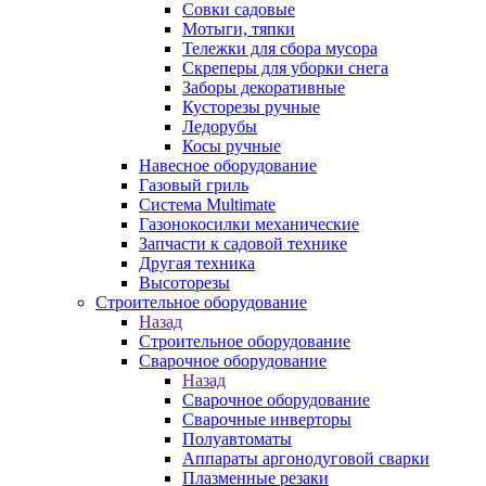
Совки садовые
Мотыги, тяпки
Тележки для сбора мусора
Скреперы для уборки снега
Заборы декоративные
Кусторезы ручные
Ледорубы
Косы ручные
Навесное оборудование
Газовый гриль
Система Multimate
Газонокосилки механические
Запчасти к садовой технике
Другая техника
Высоторезы
Строительное оборудование
Назад
Строительное оборудование
Сварочное оборудование
Назад
Сварочное оборудование
Сварочные инверторы
Полуавтоматы
Аппараты аргонодуговой сварки
Плазменные резаки