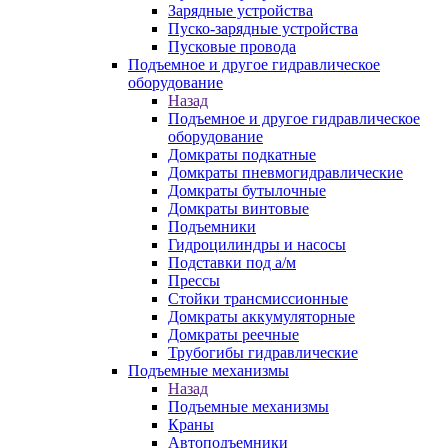
Зарядные устройства
Пуско-зарядные устройства
Пусковые провода
Подъемное и другое гидравлическое
оборудование
Назад
Подъемное и другое гидравлическое
оборудование
Домкраты подкатные
Домкраты пневмогидравлические
Домкраты бутылочные
Домкраты винтовые
Подъемники
Гидроцилиндры и насосы
Подставки под а/м
Прессы
Стойки трансмиссионные
Домкраты аккумуляторные
Домкраты реечные
Трубогибы гидравлические
Подъемные механизмы
Назад
Подъемные механизмы
Краны
Автоподъемники