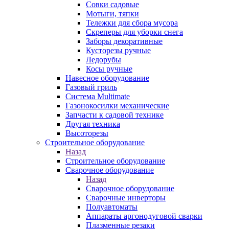
Совки садовые
Мотыги, тяпки
Тележки для сбора мусора
Скреперы для уборки снега
Заборы декоративные
Кусторезы ручные
Ледорубы
Косы ручные
Навесное оборудование
Газовый гриль
Система Multimate
Газонокосилки механические
Запчасти к садовой технике
Другая техника
Высоторезы
Строительное оборудование
Назад
Строительное оборудование
Сварочное оборудование
Назад
Сварочное оборудование
Сварочные инверторы
Полуавтоматы
Аппараты аргонодуговой сварки
Плазменные резаки