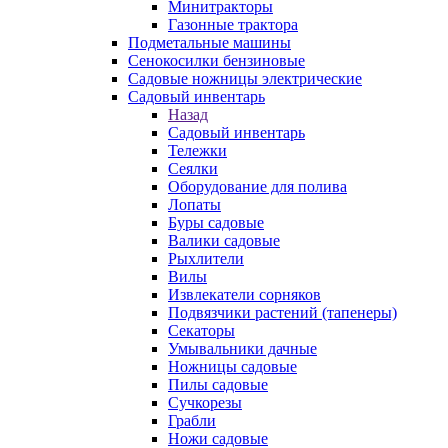
Минитракторы
Газонные трактора
Подметальные машины
Сенокосилки бензиновые
Садовые ножницы электрические
Садовый инвентарь
Назад
Садовый инвентарь
Тележки
Сеялки
Оборудование для полива
Лопаты
Буры садовые
Валики садовые
Рыхлители
Вилы
Извлекатели сорняков
Подвязчики растений (тапенеры)
Секаторы
Умывальники дачные
Ножницы садовые
Пилы садовые
Сучкорезы
Грабли
Ножи садовые