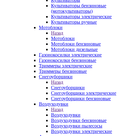
Культиваторы
Культиваторы бензиновые
(мотокультиваторы)
Культиваторы электрические
Культиваторы ручные
Мотоблоки
Назад
Мотоблоки
Мотоблоки бензиновые
Мотоблоки дизельные
Газонокосилки электрические
Газонокосилки бензиновые
Триммеры электрические
Триммеры бензиновые
Снегоуборщики
Назад
Снегоуборщики
Снегоуборщики электрические
Снегоуборщики бензиновые
Воздуходувки
Назад
Воздуходувки
Воздуходувки бензиновые
Воздуходувки пылесосы
Воздуходувки электрические