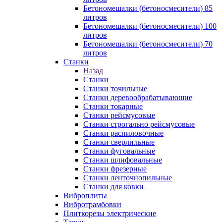
Бетономешалки (бетоносмесители) 85
литров
Бетономешалки (бетоносмесители) 100
литров
Бетономешалки (бетоносмесители) 70
литров
Станки
Назад
Станки
Станки точильные
Станки деревообрабатывающие
Станки токарные
Станки рейсмусовые
Станки строгально рейсмусовые
Станки распиловочные
Станки сверлильные
Станки фуговальные
Станки шлифовальные
Станки фрезерные
Станки ленточнопильные
Станки для ковки
Виброплиты
Вибротрамбовки
Плиткорезы электрические