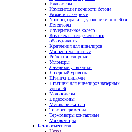
Влагомеры
Измерители прочности бетона
Разметки лазерные
Уровни, правила, угольники, линейки
Детекторы
Измерительное колесо
Комплекты геодезического
оборудования
Крепления для нивелиров
Мишени магнитные
Рейки нивелирные
Угломеры
Лазерные угольники
Лазерный уровень
Штангенциркули
Штативы для нивелиров/лазерных
уровней
Уклономеры
Видеоскопы
Металлоискатели
Термогигрометры
Термометры контактные
Микрометры
Бетоносмесители
Назад