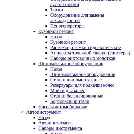
густой смазки
Тиски
Оборудование для замены
тех.жидкостей
Пеногенераторы
Кузовной ремонт
Назад
Кузовной ремонт
Растяжки, стяжки гидравлические
Аппараты точечной сварки (споттеры)
Наборы рихтовочных молотков
Шиномонтажное оборудование
Назад
Шиномонтажное оборудование
Станки шиномонтажные
Резервуары для подкачки колес
Мойки для колес
Станки балансировочные
Борторасширители
Насосы автомобильные
Автоинструмент
Назад
Автоинструмент
Наборы инструмента
Назад