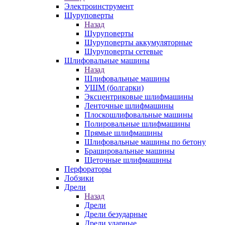
Электроинструмент
Шуруповерты
Назад
Шуруповерты
Шуруповерты аккумуляторные
Шуруповерты сетевые
Шлифовальные машины
Назад
Шлифовальные машины
УШМ (болгарки)
Эксцентриковые шлифмашины
Ленточные шлифмашины
Плоскошлифовальные машины
Полировальные шлифмашины
Прямые шлифмашины
Шлифовальные машины по бетону
Брашировальные машины
Щеточные шлифмашины
Перфораторы
Лобзики
Дрели
Назад
Дрели
Дрели безударные
Дрели ударные