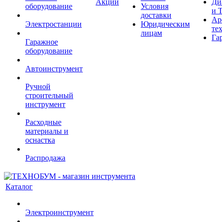
Акции
Ди
оборудование
Условия
и 
доставки
Ар
Электростанции
Юридическим
те
лицам
Га
Гаражное
оборудование
Автоинструмент
Ручной
строительный
инструмент
Расходные
материалы и
оснастка
Распродажа
Каталог
Электроинструмент