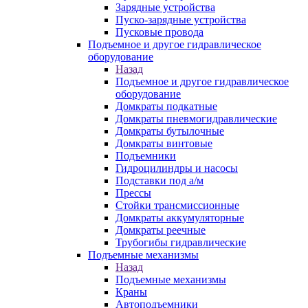
Зарядные устройства
Пуско-зарядные устройства
Пусковые провода
Подъемное и другое гидравлическое
оборудование
Назад
Подъемное и другое гидравлическое
оборудование
Домкраты подкатные
Домкраты пневмогидравлические
Домкраты бутылочные
Домкраты винтовые
Подъемники
Гидроцилиндры и насосы
Подставки под а/м
Прессы
Стойки трансмиссионные
Домкраты аккумуляторные
Домкраты реечные
Трубогибы гидравлические
Подъемные механизмы
Назад
Подъемные механизмы
Краны
Автоподъемники