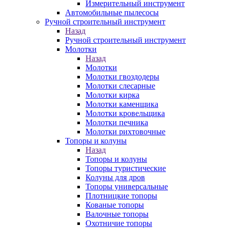
Измерительный инструмент
Автомобильные пылесосы
Ручной строительный инструмент
Назад
Ручной строительный инструмент
Молотки
Назад
Молотки
Молотки гвоздодеры
Молотки слесарные
Молотки кирка
Молотки каменщика
Молотки кровельщика
Молотки печника
Молотки рихтовочные
Топоры и колуны
Назад
Топоры и колуны
Топоры туристические
Колуны для дров
Топоры универсальные
Плотницкие топоры
Кованые топоры
Валочные топоры
Охотничие топоры