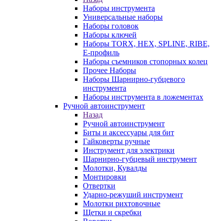
Наборы инструмента
Универсальные наборы
Наборы головок
Наборы ключей
Наборы TORX, HEX, SPLINE, RIBE,
E-профиль
Наборы съемников стопорных колец
Прочее Наборы
Наборы Шарнирно-губцевого
инструмента
Наборы инструмента в ложементах
Ручной автоинструмент
Назад
Ручной автоинструмент
Биты и аксессуары для бит
Гайковерты ручные
Инструмент для электрики
Шарнирно-губцевый инструмент
Молотки, Кувалды
Монтировки
Отвертки
Ударно-режуший инструмент
Молотки рихтовочные
Щетки и скребки