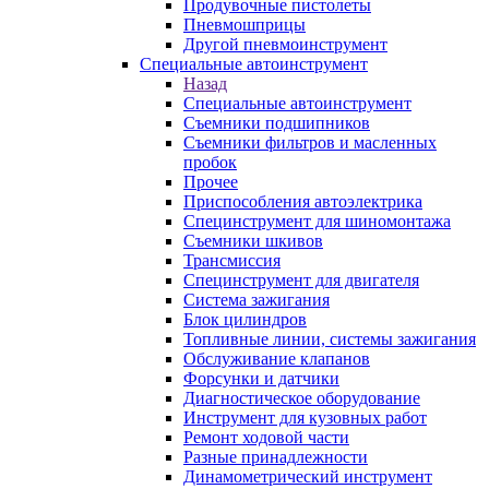
Продувочные пистолеты
Пневмошприцы
Другой пневмоинструмент
Специальные автоинструмент
Назад
Специальные автоинструмент
Съемники подшипников
Съемники фильтров и масленных
пробок
Прочее
Приспособления автоэлектрика
Специнструмент для шиномонтажа
Съемники шкивов
Трансмиссия
Специнструмент для двигателя
Система зажигания
Блок цилиндров
Топливные линии, системы зажигания
Обслуживание клапанов
Форсунки и датчики
Диагностическое оборудование
Инструмент для кузовных работ
Ремонт ходовой части
Разные принадлежности
Динамометрический инструмент