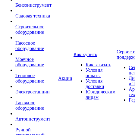
Бензоинструмент
Садовая техника
Строительное
оборудование
Насосное
оборудование
Сервис 
Как купить
поддерж
Моечное
оборудование
Как заказать
Се
Условия
це
Тепловое
оплаты
Акции
Ди
оборудование
Условия
и 
доставки
Ар
Электростанции
Юридическим
те
лицам
Га
Гаражное
оборудование
Автоинструмент
Ручной