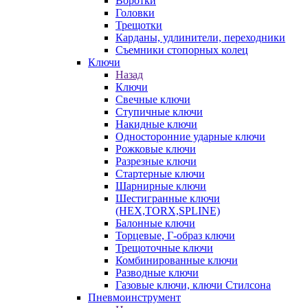
Воротки
Головки
Трещотки
Карданы, удлинители, переходники
Съемники стопорных колец
Ключи
Назад
Ключи
Свечные ключи
Ступичные ключи
Накидные ключи
Односторонние ударные ключи
Рожковые ключи
Разрезные ключи
Стартерные ключи
Шарнирные ключи
Шестигранные ключи
(HEX,TORX,SPLINE)
Балонные ключи
Торцевые, Г-образ ключи
Трещоточные ключи
Комбинированные ключи
Разводные ключи
Газовые ключи, ключи Стилсона
Пневмоинструмент