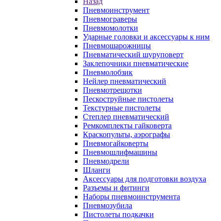
Назад
Пневмоинструмент
Пневмограверы
Пневмомолотки
Ударные головки и аксессуары к ним
Пневмошарожницы
Пневматический шуруповерт
Заклепочники пневматические
Пневмолобзик
Нейлер пневматический
Пневмотрещотки
Пескоструйные пистолеты
Текстурные пистолеты
Степлер пневматический
Ремкомплекты гайковерта
Краскопульты, аэрографы
Пневмогайковерты
Пневмошлифмашины
Пневмодрели
Шланги
Аксессуары для подготовки воздуха
Разъемы и фитинги
Наборы пневмоинструмента
Пневмозубила
Пистолеты подкачки