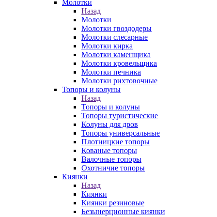
Молотки
Назад
Молотки
Молотки гвоздодеры
Молотки слесарные
Молотки кирка
Молотки каменщика
Молотки кровельщика
Молотки печника
Молотки рихтовочные
Топоры и колуны
Назад
Топоры и колуны
Топоры туристические
Колуны для дров
Топоры универсальные
Плотницкие топоры
Кованые топоры
Валочные топоры
Охотничие топоры
Киянки
Назад
Киянки
Киянки резиновые
Безынерционные киянки