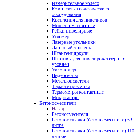
Измерительное колесо
Комплекты геодезического
оборудования
Крепления для нивелиров
Мишени магнитные
Рейки нивелирные
Угломеры
Лазерные угольники
Лазерный уровень
Штангенциркули
Штативы для нивелиров/лазерных
уровней
Уклономеры
Видеоскопы
Металлоискатели
Термогигрометры
Термометры контактные
Микрометры
Бетоносмесители
Назад
Бетоносмесители
Бетономешалки (бетоносмесители) 63
литра
Бетономешалки (бетоносмесители) 110
литров