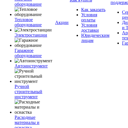
поддерж
оборудование
Как заказать
Се
Условия
це
Тепловое
оплаты
Акции
Ди
оборудование
Условия
и 
доставки
Ар
Электростанции
Юридическим
те
лицам
Га
Гаражное
оборудование
Автоинструмент
Ручной
строительный
инструмент
Расходные
материалы и
оснастка