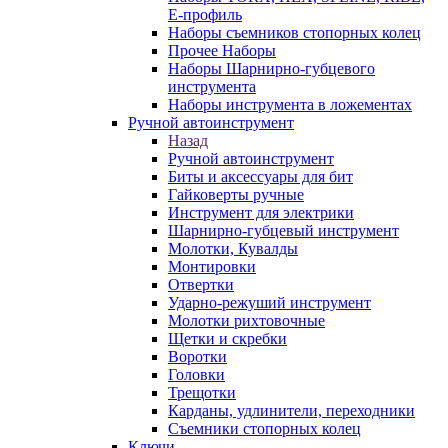
E-профиль
Наборы съемников стопорных колец
Прочее Наборы
Наборы Шарнирно-губцевого
инструмента
Наборы инструмента в ложементах
Ручной автоинструмент
Назад
Ручной автоинструмент
Биты и аксессуары для бит
Гайковерты ручные
Инструмент для электрики
Шарнирно-губцевый инструмент
Молотки, Кувалды
Монтировки
Отвертки
Ударно-режуший инструмент
Молотки рихтовочные
Щетки и скребки
Воротки
Головки
Трещотки
Карданы, удлинители, переходники
Съемники стопорных колец
Ключи