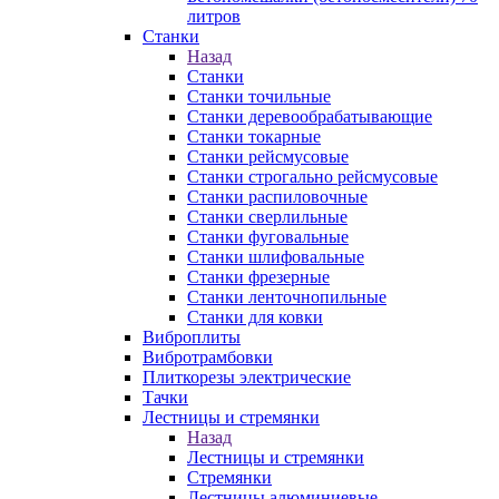
литров
Станки
Назад
Станки
Станки точильные
Станки деревообрабатывающие
Станки токарные
Станки рейсмусовые
Станки строгально рейсмусовые
Станки распиловочные
Станки сверлильные
Станки фуговальные
Станки шлифовальные
Станки фрезерные
Станки ленточнопильные
Станки для ковки
Виброплиты
Вибротрамбовки
Плиткорезы электрические
Тачки
Лестницы и стремянки
Назад
Лестницы и стремянки
Стремянки
Лестницы алюминиевые