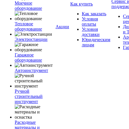
Сервис 
Моечное
Как купить
поддерж
оборудование
Как заказать
Се
Условия
це
Тепловое
оплаты
Акции
Ди
оборудование
Условия
и 
доставки
Ар
Электростанции
Юридическим
те
лицам
Га
Гаражное
оборудование
Автоинструмент
Ручной
строительный
инструмент
Расходные
материалы и