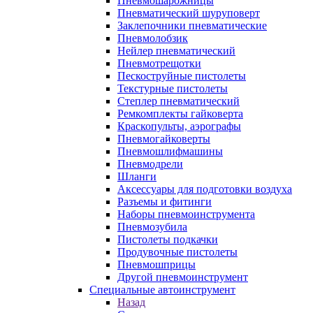
Пневмошарожницы
Пневматический шуруповерт
Заклепочники пневматические
Пневмолобзик
Нейлер пневматический
Пневмотрещотки
Пескоструйные пистолеты
Текстурные пистолеты
Степлер пневматический
Ремкомплекты гайковерта
Краскопульты, аэрографы
Пневмогайковерты
Пневмошлифмашины
Пневмодрели
Шланги
Аксессуары для подготовки воздуха
Разъемы и фитинги
Наборы пневмоинструмента
Пневмозубила
Пистолеты подкачки
Продувочные пистолеты
Пневмошприцы
Другой пневмоинструмент
Специальные автоинструмент
Назад