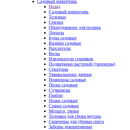
Садовый инвентарь
Назад
Садовый инвентарь
Тележки
Сеялки
Оборудование для полива
Лопаты
Буры садовые
Валики садовые
Рыхлители
Вилы
Извлекатели сорняков
Подвязчики растений (тапенеры)
Секаторы
Умывальники дачные
Ножницы садовые
Пилы садовые
Сучкорезы
Грабли
Ножи садовые
Совки садовые
Мотыги, тяпки
Тележки для сбора мусора
Скреперы для уборки снега
Заборы декоративные