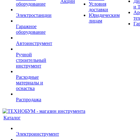
Акции
Ди
оборудование
Условия
и 
доставки
Ар
Электростанции
Юридическим
те
лицам
Га
Гаражное
оборудование
Автоинструмент
Ручной
строительный
инструмент
Расходные
материалы и
оснастка
Распродажа
Каталог
Электроинструмент