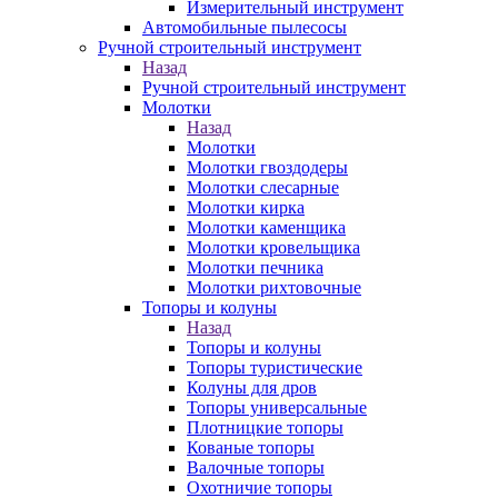
Измерительный инструмент
Автомобильные пылесосы
Ручной строительный инструмент
Назад
Ручной строительный инструмент
Молотки
Назад
Молотки
Молотки гвоздодеры
Молотки слесарные
Молотки кирка
Молотки каменщика
Молотки кровельщика
Молотки печника
Молотки рихтовочные
Топоры и колуны
Назад
Топоры и колуны
Топоры туристические
Колуны для дров
Топоры универсальные
Плотницкие топоры
Кованые топоры
Валочные топоры
Охотничие топоры