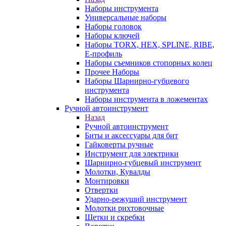
Наборы инструмента
Универсальные наборы
Наборы головок
Наборы ключей
Наборы TORX, HEX, SPLINE, RIBE,
E-профиль
Наборы съемников стопорных колец
Прочее Наборы
Наборы Шарнирно-губцевого
инструмента
Наборы инструмента в ложементах
Ручной автоинструмент
Назад
Ручной автоинструмент
Биты и аксессуары для бит
Гайковерты ручные
Инструмент для электрики
Шарнирно-губцевый инструмент
Молотки, Кувалды
Монтировки
Отвертки
Ударно-режуший инструмент
Молотки рихтовочные
Щетки и скребки