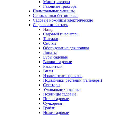
Минитракторы
Газонные трактора
Подметальные машины
Сенокосилки бензиновые
Садовые ножницы электрические
Садовый инвентарь
Назад
Садовый инвентарь
Тележки
Сеялки
Оборудование для полива
Лопаты
Буры садовые
Валики садовые
Рыхлители
Вилы
Извлекатели сорняков
Подвязчики растений (тапенеры)
Секаторы
Умывальники дачные
Ножницы садовые
Пилы садовые
Сучкорезы
Грабли
Ножи садовые