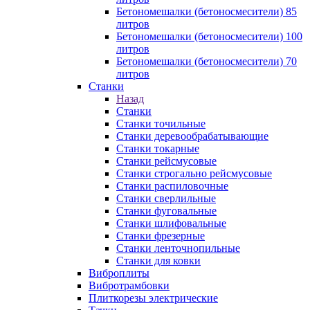
Бетономешалки (бетоносмесители) 85
литров
Бетономешалки (бетоносмесители) 100
литров
Бетономешалки (бетоносмесители) 70
литров
Станки
Назад
Станки
Станки точильные
Станки деревообрабатывающие
Станки токарные
Станки рейсмусовые
Станки строгально рейсмусовые
Станки распиловочные
Станки сверлильные
Станки фуговальные
Станки шлифовальные
Станки фрезерные
Станки ленточнопильные
Станки для ковки
Виброплиты
Вибротрамбовки
Плиткорезы электрические