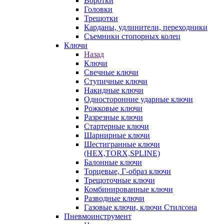
Воротки
Головки
Трещотки
Карданы, удлинители, переходники
Съемники стопорных колец
Ключи
Назад
Ключи
Свечные ключи
Ступичные ключи
Накидные ключи
Односторонние ударные ключи
Рожковые ключи
Разрезные ключи
Стартерные ключи
Шарнирные ключи
Шестигранные ключи
(HEX,TORX,SPLINE)
Балонные ключи
Торцевые, Г-образ ключи
Трещоточные ключи
Комбинированные ключи
Разводные ключи
Газовые ключи, ключи Стилсона
Пневмоинструмент