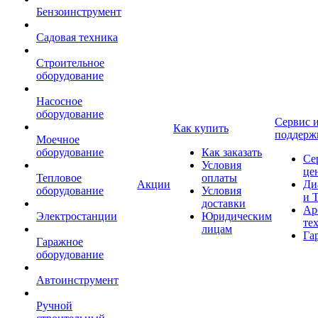
Бензоинструмент
Садовая техника
Строительное
оборудование
Насосное
оборудование
Сервис 
Как купить
поддерж
Моечное
оборудование
Как заказать
Се
Условия
це
Тепловое
оплаты
Акции
Ди
оборудование
Условия
и 
доставки
Ар
Электростанции
Юридическим
те
лицам
Га
Гаражное
оборудование
Автоинструмент
Ручной