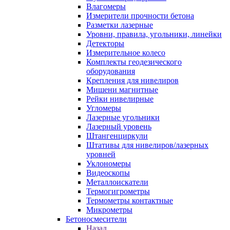
Влагомеры
Измерители прочности бетона
Разметки лазерные
Уровни, правила, угольники, линейки
Детекторы
Измерительное колесо
Комплекты геодезического
оборудования
Крепления для нивелиров
Мишени магнитные
Рейки нивелирные
Угломеры
Лазерные угольники
Лазерный уровень
Штангенциркули
Штативы для нивелиров/лазерных
уровней
Уклономеры
Видеоскопы
Металлоискатели
Термогигрометры
Термометры контактные
Микрометры
Бетоносмесители
Назад