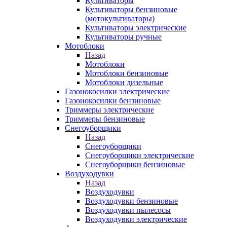
Культиваторы
Культиваторы бензиновые
(мотокультиваторы)
Культиваторы электрические
Культиваторы ручные
Мотоблоки
Назад
Мотоблоки
Мотоблоки бензиновые
Мотоблоки дизельные
Газонокосилки электрические
Газонокосилки бензиновые
Триммеры электрические
Триммеры бензиновые
Снегоуборщики
Назад
Снегоуборщики
Снегоуборщики электрические
Снегоуборщики бензиновые
Воздуходувки
Назад
Воздуходувки
Воздуходувки бензиновые
Воздуходувки пылесосы
Воздуходувки электрические