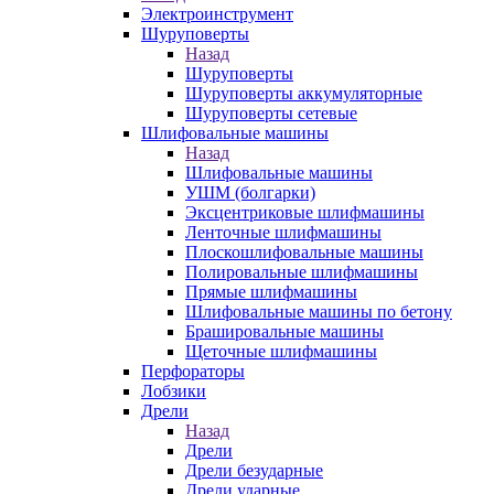
Электроинструмент
Шуруповерты
Назад
Шуруповерты
Шуруповерты аккумуляторные
Шуруповерты сетевые
Шлифовальные машины
Назад
Шлифовальные машины
УШМ (болгарки)
Эксцентриковые шлифмашины
Ленточные шлифмашины
Плоскошлифовальные машины
Полировальные шлифмашины
Прямые шлифмашины
Шлифовальные машины по бетону
Брашировальные машины
Щеточные шлифмашины
Перфораторы
Лобзики
Дрели
Назад
Дрели
Дрели безударные
Дрели ударные