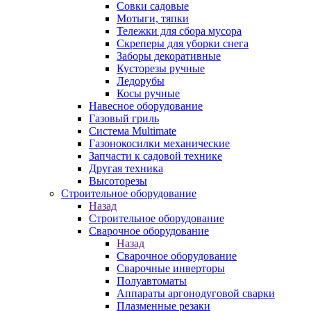
Совки садовые
Мотыги, тяпки
Тележки для сбора мусора
Скреперы для уборки снега
Заборы декоративные
Кусторезы ручные
Ледорубы
Косы ручные
Навесное оборудование
Газовый гриль
Система Multimate
Газонокосилки механические
Запчасти к садовой технике
Другая техника
Высоторезы
Строительное оборудование
Назад
Строительное оборудование
Сварочное оборудование
Назад
Сварочное оборудование
Сварочные инверторы
Полуавтоматы
Аппараты аргонодуговой сварки
Плазменные резаки