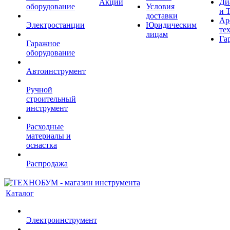
Акции
Ди
оборудование
Условия
и 
доставки
Ар
Электростанции
Юридическим
те
лицам
Га
Гаражное
оборудование
Автоинструмент
Ручной
строительный
инструмент
Расходные
материалы и
оснастка
Распродажа
Каталог
Электроинструмент