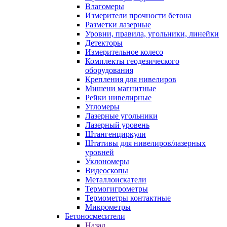
Влагомеры
Измерители прочности бетона
Разметки лазерные
Уровни, правила, угольники, линейки
Детекторы
Измерительное колесо
Комплекты геодезического
оборудования
Крепления для нивелиров
Мишени магнитные
Рейки нивелирные
Угломеры
Лазерные угольники
Лазерный уровень
Штангенциркули
Штативы для нивелиров/лазерных
уровней
Уклономеры
Видеоскопы
Металлоискатели
Термогигрометры
Термометры контактные
Микрометры
Бетоносмесители
Назад