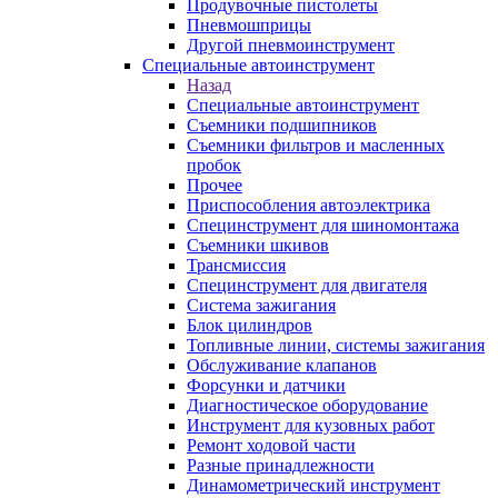
Продувочные пистолеты
Пневмошприцы
Другой пневмоинструмент
Специальные автоинструмент
Назад
Специальные автоинструмент
Съемники подшипников
Съемники фильтров и масленных
пробок
Прочее
Приспособления автоэлектрика
Специнструмент для шиномонтажа
Съемники шкивов
Трансмиссия
Специнструмент для двигателя
Система зажигания
Блок цилиндров
Топливные линии, системы зажигания
Обслуживание клапанов
Форсунки и датчики
Диагностическое оборудование
Инструмент для кузовных работ
Ремонт ходовой части
Разные принадлежности
Динамометрический инструмент