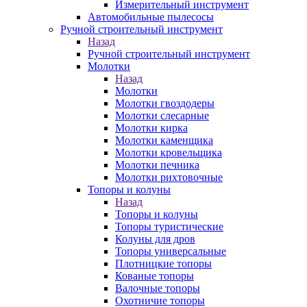
Измерительный инструмент
Автомобильные пылесосы
Ручной строительный инструмент
Назад
Ручной строительный инструмент
Молотки
Назад
Молотки
Молотки гвоздодеры
Молотки слесарные
Молотки кирка
Молотки каменщика
Молотки кровельщика
Молотки печника
Молотки рихтовочные
Топоры и колуны
Назад
Топоры и колуны
Топоры туристические
Колуны для дров
Топоры универсальные
Плотницкие топоры
Кованые топоры
Валочные топоры
Охотничие топоры