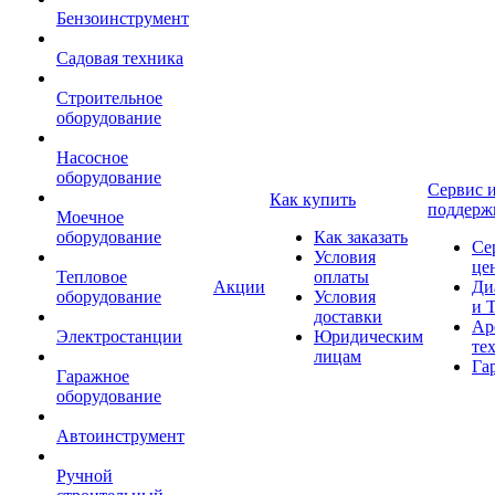
Бензоинструмент
Садовая техника
Строительное
оборудование
Насосное
оборудование
Сервис 
Как купить
поддерж
Моечное
оборудование
Как заказать
Се
Условия
це
Тепловое
оплаты
Акции
Ди
оборудование
Условия
и 
доставки
Ар
Электростанции
Юридическим
те
лицам
Га
Гаражное
оборудование
Автоинструмент
Ручной