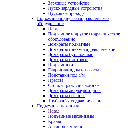
Зарядные устройства
Пуско-зарядные устройства
Пусковые провода
Подъемное и другое гидравлическое
оборудование
Назад
Подъемное и другое гидравлическое
оборудование
Домкраты подкатные
Домкраты пневмогидравлические
Домкраты бутылочные
Домкраты винтовые
Подъемники
Гидроцилиндры и насосы
Подставки под а/м
Прессы
Стойки трансмиссионные
Домкраты аккумуляторные
Домкраты реечные
Трубогибы гидравлические
Подъемные механизмы
Назад
Подъемные механизмы
Краны
Автоподъемники