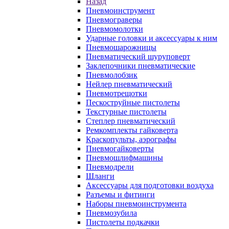
Назад
Пневмоинструмент
Пневмограверы
Пневмомолотки
Ударные головки и аксессуары к ним
Пневмошарожницы
Пневматический шуруповерт
Заклепочники пневматические
Пневмолобзик
Нейлер пневматический
Пневмотрещотки
Пескоструйные пистолеты
Текстурные пистолеты
Степлер пневматический
Ремкомплекты гайковерта
Краскопульты, аэрографы
Пневмогайковерты
Пневмошлифмашины
Пневмодрели
Шланги
Аксессуары для подготовки воздуха
Разъемы и фитинги
Наборы пневмоинструмента
Пневмозубила
Пистолеты подкачки