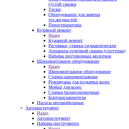
густой смазки
Тиски
Оборудование для замены
тех.жидкостей
Пеногенераторы
Кузовной ремонт
Назад
Кузовной ремонт
Растяжки, стяжки гидравлические
Аппараты точечной сварки (споттеры)
Наборы рихтовочных молотков
Шиномонтажное оборудование
Назад
Шиномонтажное оборудование
Станки шиномонтажные
Резервуары для подкачки колес
Мойки для колес
Станки балансировочные
Борторасширители
Насосы автомобильные
Автоинструмент
Назад
Автоинструмент
Наборы инструмента
Назад