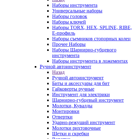
Наборы инструмента
Универсальные наборы
Наборы головок
Наборы ключей
Наборы TORX, HEX, SPLINE, RIBE,
E-профиль
Наборы съемников стопорных колец
Прочее Наборы
Наборы Шарнирно-губцевого
инструмента
Наборы инструмента в ложементах
Ручной автоинструмент
Назад
Ручной автоинструмент
Биты и аксессуары для бит
Гайковерты ручные
Инструмент для электрики
Шарнирно-губцевый инструмент
Молотки, Кувалды
Монтировки
Отвертки
Ударно-режуший инструмент
Молотки рихтовочные
Щетки и скребки