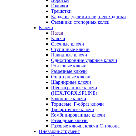
Воротки
Головки
Трещотки
Карданы, удлинители, переходники
Съемники стопорных колец
Ключи
Назад
Ключи
Свечные ключи
Ступичные ключи
Накидные ключи
Односторонние ударные ключи
Рожковые ключи
Разрезные ключи
Стартерные ключи
Шарнирные ключи
Шестигранные ключи
(HEX,TORX,SPLINE)
Балонные ключи
Торцевые, Г-образ ключи
Трещоточные ключи
Комбинированные ключи
Разводные ключи
Газовые ключи, ключи Стилсона
Пневмоинструмент