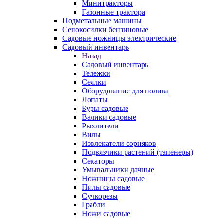
Минитракторы
Газонные трактора
Подметальные машины
Сенокосилки бензиновые
Садовые ножницы электрические
Садовый инвентарь
Назад
Садовый инвентарь
Тележки
Сеялки
Оборудование для полива
Лопаты
Буры садовые
Валики садовые
Рыхлители
Вилы
Извлекатели сорняков
Подвязчики растений (тапенеры)
Секаторы
Умывальники дачные
Ножницы садовые
Пилы садовые
Сучкорезы
Грабли
Ножи садовые