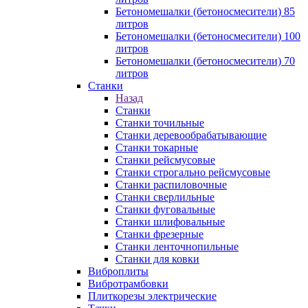
Бетономешалки (бетоносмесители) 85
литров
Бетономешалки (бетоносмесители) 100
литров
Бетономешалки (бетоносмесители) 70
литров
Станки
Назад
Станки
Станки точильные
Станки деревообрабатывающие
Станки токарные
Станки рейсмусовые
Станки строгально рейсмусовые
Станки распиловочные
Станки сверлильные
Станки фуговальные
Станки шлифовальные
Станки фрезерные
Станки ленточнопильные
Станки для ковки
Виброплиты
Вибротрамбовки
Плиткорезы электрические