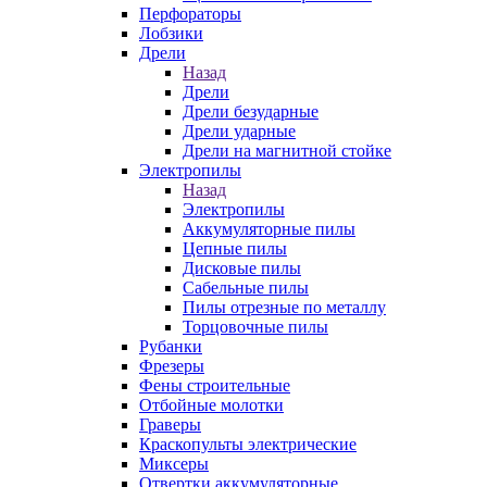
Перфораторы
Лобзики
Дрели
Назад
Дрели
Дрели безударные
Дрели ударные
Дрели на магнитной стойке
Электропилы
Назад
Электропилы
Аккумуляторные пилы
Цепные пилы
Дисковые пилы
Сабельные пилы
Пилы отрезные по металлу
Торцовочные пилы
Рубанки
Фрезеры
Фены строительные
Отбойные молотки
Граверы
Краскопульты электрические
Миксеры
Отвертки аккумуляторные