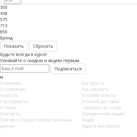
300
438
575
713
850
Бренд
Сбросить
Будьте всегда в курсе!
Узнавайте о скидках и акциях первым
м
Компания
Как купить
О компании
Как заказать
Новости
Условия оплаты
Сертификаты
Условия доставки
Отзывы
Гарантия на товар
Контакты
Юридическим лицам
Плитика обработки персональных
Акции
данных
Адреса магазинов