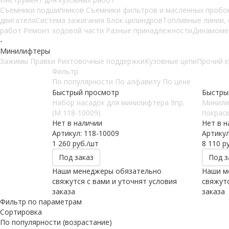
Съемники подшипников
Съемники фильтров и масленных пробо
двигателя
Система зажигания
Блок цилиндров
Топливные линии,
работ
Ремонт ходовой части
Разные принадлежности
Динамоме
-
Минилифтеры
Зажимы
Правки
Рихтовочные поддержки
Кузовные цепи
Прочий к
Фильтр
По популярности
По алфавиту
По цене
Быстрый просмотр
Быстры
Набор насадок для минилифтера 9пр.
Минили
(М 118-10009)
покраск
Нет в наличии
Нет в н
Артикул: 118-10009
Артикул
1 260
руб.
/шт
8 110
ру
Под заказ
Под з
Наши менеджеры обязательно
Наши м
свяжутся с вами и уточнят условия
свяжутс
заказа
заказа
Фильтр по параметрам
Сортировка
По популярности (возрастание)