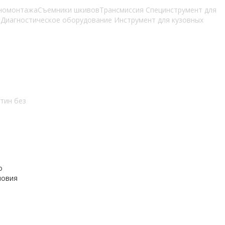
иномонтажа
Съемники шкивов
Трансмиссия
Специнструмент для
и
Диагностическое оборудование
Инструмент для кузовных
тин без
о
ловия