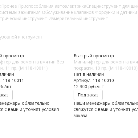
к
Прочее
Приспособления автоэлектрика
Специнструмент для ш
 системы зажигания
Обслуживание клапанов
Форсунки и датчик
трический инструмент
Измерительный инструмент
узовной инструмент
й просмотр
Быстрый просмотр
фтер для ремонта вмятин без
Минилифтер для ремонта вмя
и, 11 пр. (М 118-10011)
покраски, 10 пр. (М 118-10010)
аличии
Нет в наличии
: 118-10011
Артикул: 118-10010
б.
/шт
12 300
руб.
/шт
аказ
Под заказ
енеджеры обязательно
Наши менеджеры обязательн
я с вами и уточнят условия
свяжутся с вами и уточнят ус
заказа