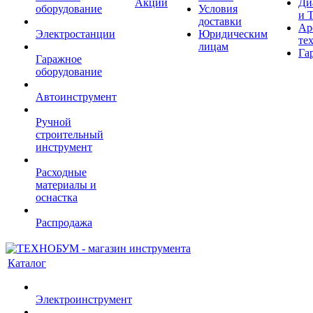
Акции
Ди
оборудование
Условия
и 
доставки
Ар
Электростанции
Юридическим
те
лицам
Га
Гаражное
оборудование
Автоинструмент
Ручной
строительный
инструмент
Расходные
материалы и
оснастка
Распродажа
Каталог
Электроинструмент