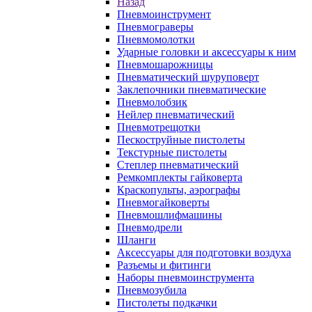
Назад
Пневмоинструмент
Пневмограверы
Пневмомолотки
Ударные головки и аксессуары к ним
Пневмошарожницы
Пневматический шуруповерт
Заклепочники пневматические
Пневмолобзик
Нейлер пневматический
Пневмотрещотки
Пескоструйные пистолеты
Текстурные пистолеты
Степлер пневматический
Ремкомплекты гайковерта
Краскопульты, аэрографы
Пневмогайковерты
Пневмошлифмашины
Пневмодрели
Шланги
Аксессуары для подготовки воздуха
Разъемы и фитинги
Наборы пневмоинструмента
Пневмозубила
Пистолеты подкачки