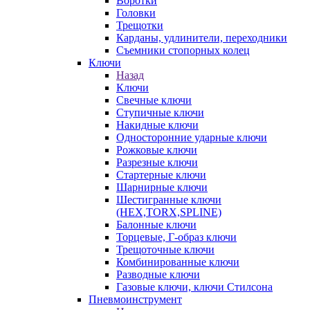
Воротки
Головки
Трещотки
Карданы, удлинители, переходники
Съемники стопорных колец
Ключи
Назад
Ключи
Свечные ключи
Ступичные ключи
Накидные ключи
Односторонние ударные ключи
Рожковые ключи
Разрезные ключи
Стартерные ключи
Шарнирные ключи
Шестигранные ключи
(HEX,TORX,SPLINE)
Балонные ключи
Торцевые, Г-образ ключи
Трещоточные ключи
Комбинированные ключи
Разводные ключи
Газовые ключи, ключи Стилсона
Пневмоинструмент