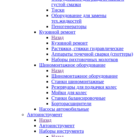
густой смазки
Тиски
Оборудование для замены
тех.жидкостей
Пеногенераторы
Кузовной ремонт
Назад
Кузовной ремонт
Растяжки, стяжки гидравлические
Аппараты точечной сварки (споттеры)
Наборы рихтовочных молотков
Шиномонтажное оборудование
Назад
Шиномонтажное оборудование
Станки шиномонтажные
Резервуары для подкачки колес
Мойки для колес
Станки балансировочные
Борторасширители
Насосы автомобильные
Автоинструмент
Назад
Автоинструмент
Наборы инструмента
Назад