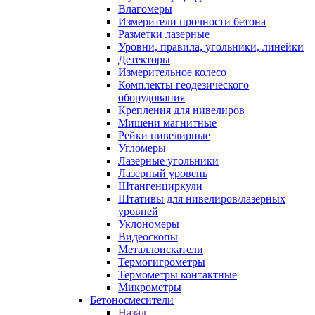
Влагомеры
Измерители прочности бетона
Разметки лазерные
Уровни, правила, угольники, линейки
Детекторы
Измерительное колесо
Комплекты геодезического
оборудования
Крепления для нивелиров
Мишени магнитные
Рейки нивелирные
Угломеры
Лазерные угольники
Лазерный уровень
Штангенциркули
Штативы для нивелиров/лазерных
уровней
Уклономеры
Видеоскопы
Металлоискатели
Термогигрометры
Термометры контактные
Микрометры
Бетоносмесители
Назад