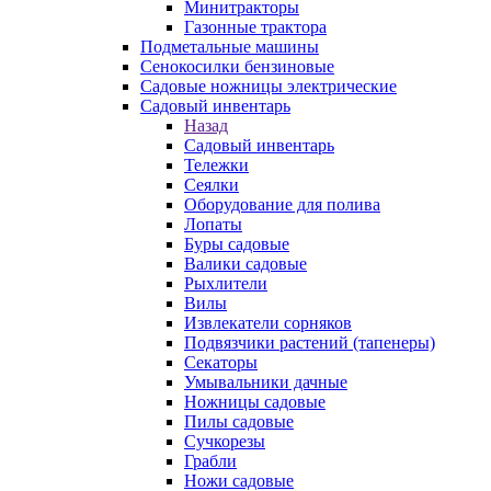
Минитракторы
Газонные трактора
Подметальные машины
Сенокосилки бензиновые
Садовые ножницы электрические
Садовый инвентарь
Назад
Садовый инвентарь
Тележки
Сеялки
Оборудование для полива
Лопаты
Буры садовые
Валики садовые
Рыхлители
Вилы
Извлекатели сорняков
Подвязчики растений (тапенеры)
Секаторы
Умывальники дачные
Ножницы садовые
Пилы садовые
Сучкорезы
Грабли
Ножи садовые