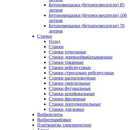
Бетономешалки (бетоносмесители) 85
литров
Бетономешалки (бетоносмесители) 100
литров
Бетономешалки (бетоносмесители) 70
литров
Станки
Назад
Станки
Станки точильные
Станки деревообрабатывающие
Станки токарные
Станки рейсмусовые
Станки строгально рейсмусовые
Станки распиловочные
Станки сверлильные
Станки фуговальные
Станки шлифовальные
Станки фрезерные
Станки ленточнопильные
Станки для ковки
Виброплиты
Вибротрамбовки
Плиткорезы электрические