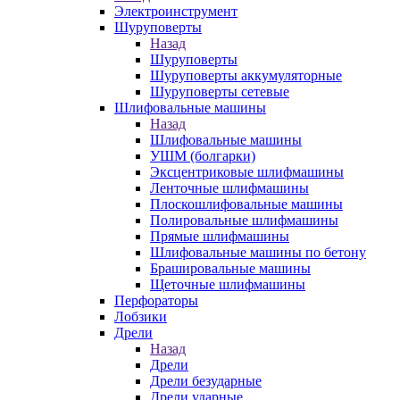
Электроинструмент
Шуруповерты
Назад
Шуруповерты
Шуруповерты аккумуляторные
Шуруповерты сетевые
Шлифовальные машины
Назад
Шлифовальные машины
УШМ (болгарки)
Эксцентриковые шлифмашины
Ленточные шлифмашины
Плоскошлифовальные машины
Полировальные шлифмашины
Прямые шлифмашины
Шлифовальные машины по бетону
Брашировальные машины
Щеточные шлифмашины
Перфораторы
Лобзики
Дрели
Назад
Дрели
Дрели безударные
Дрели ударные