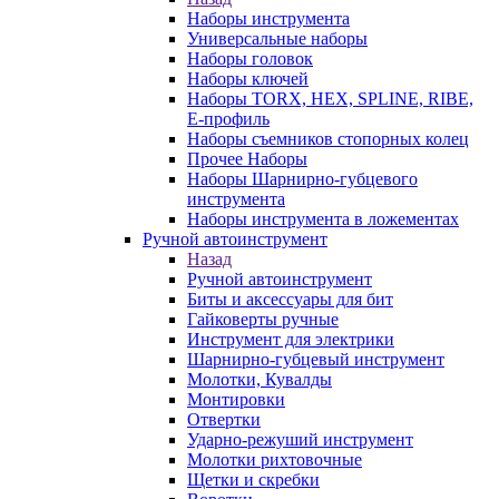
Наборы инструмента
Универсальные наборы
Наборы головок
Наборы ключей
Наборы TORX, HEX, SPLINE, RIBE,
E-профиль
Наборы съемников стопорных колец
Прочее Наборы
Наборы Шарнирно-губцевого
инструмента
Наборы инструмента в ложементах
Ручной автоинструмент
Назад
Ручной автоинструмент
Биты и аксессуары для бит
Гайковерты ручные
Инструмент для электрики
Шарнирно-губцевый инструмент
Молотки, Кувалды
Монтировки
Отвертки
Ударно-режуший инструмент
Молотки рихтовочные
Щетки и скребки