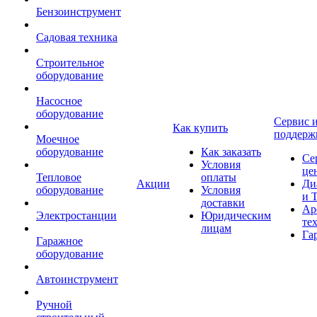
Бензоинструмент
Садовая техника
Строительное
оборудование
Насосное
оборудование
Сервис 
Как купить
поддерж
Моечное
оборудование
Как заказать
Се
Условия
це
Тепловое
оплаты
Акции
Ди
оборудование
Условия
и 
доставки
Ар
Электростанции
Юридическим
те
лицам
Га
Гаражное
оборудование
Автоинструмент
Ручной