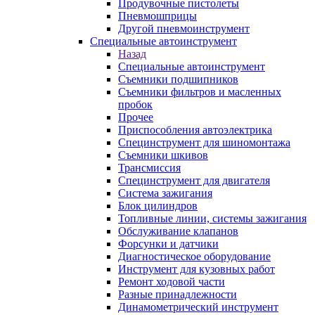
Продувочные пистолеты
Пневмошприцы
Другой пневмоинструмент
Специальные автоинструмент
Назад
Специальные автоинструмент
Съемники подшипников
Съемники фильтров и масленных
пробок
Прочее
Приспособления автоэлектрика
Специнструмент для шиномонтажа
Съемники шкивов
Трансмиссия
Специнструмент для двигателя
Система зажигания
Блок цилиндров
Топливные линии, системы зажигания
Обслуживание клапанов
Форсунки и датчики
Диагностическое оборудование
Инструмент для кузовных работ
Ремонт ходовой части
Разные принадлежности
Динамометрический инструмент