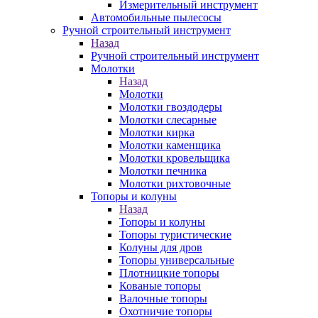
Измерительный инструмент
Автомобильные пылесосы
Ручной строительный инструмент
Назад
Ручной строительный инструмент
Молотки
Назад
Молотки
Молотки гвоздодеры
Молотки слесарные
Молотки кирка
Молотки каменщика
Молотки кровельщика
Молотки печника
Молотки рихтовочные
Топоры и колуны
Назад
Топоры и колуны
Топоры туристические
Колуны для дров
Топоры универсальные
Плотницкие топоры
Кованые топоры
Валочные топоры
Охотничие топоры