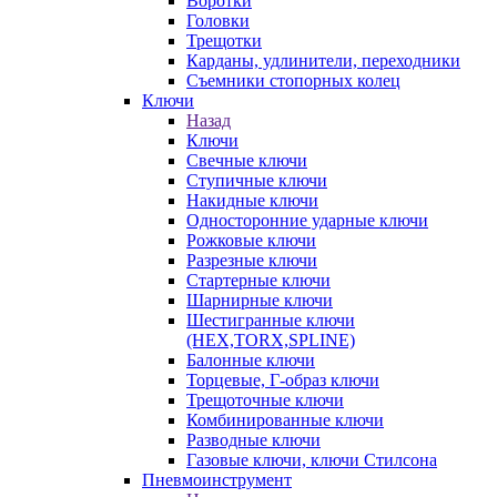
Воротки
Головки
Трещотки
Карданы, удлинители, переходники
Съемники стопорных колец
Ключи
Назад
Ключи
Свечные ключи
Ступичные ключи
Накидные ключи
Односторонние ударные ключи
Рожковые ключи
Разрезные ключи
Стартерные ключи
Шарнирные ключи
Шестигранные ключи
(HEX,TORX,SPLINE)
Балонные ключи
Торцевые, Г-образ ключи
Трещоточные ключи
Комбинированные ключи
Разводные ключи
Газовые ключи, ключи Стилсона
Пневмоинструмент