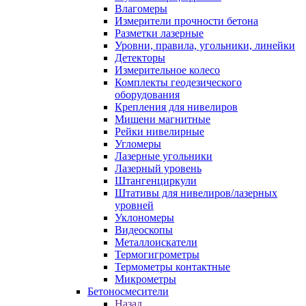
Влагомеры
Измерители прочности бетона
Разметки лазерные
Уровни, правила, угольники, линейки
Детекторы
Измерительное колесо
Комплекты геодезического
оборудования
Крепления для нивелиров
Мишени магнитные
Рейки нивелирные
Угломеры
Лазерные угольники
Лазерный уровень
Штангенциркули
Штативы для нивелиров/лазерных
уровней
Уклономеры
Видеоскопы
Металлоискатели
Термогигрометры
Термометры контактные
Микрометры
Бетоносмесители
Назад