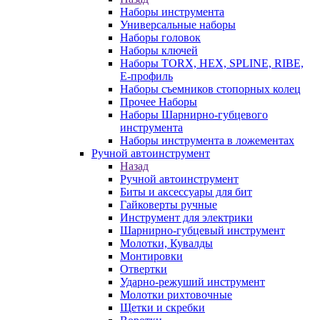
Наборы инструмента
Универсальные наборы
Наборы головок
Наборы ключей
Наборы TORX, HEX, SPLINE, RIBE,
E-профиль
Наборы съемников стопорных колец
Прочее Наборы
Наборы Шарнирно-губцевого
инструмента
Наборы инструмента в ложементах
Ручной автоинструмент
Назад
Ручной автоинструмент
Биты и аксессуары для бит
Гайковерты ручные
Инструмент для электрики
Шарнирно-губцевый инструмент
Молотки, Кувалды
Монтировки
Отвертки
Ударно-режуший инструмент
Молотки рихтовочные
Щетки и скребки