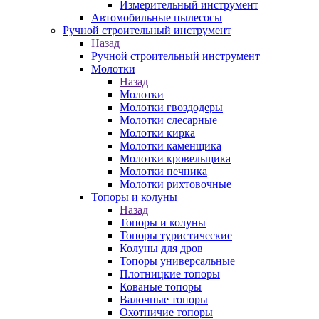
Измерительный инструмент
Автомобильные пылесосы
Ручной строительный инструмент
Назад
Ручной строительный инструмент
Молотки
Назад
Молотки
Молотки гвоздодеры
Молотки слесарные
Молотки кирка
Молотки каменщика
Молотки кровельщика
Молотки печника
Молотки рихтовочные
Топоры и колуны
Назад
Топоры и колуны
Топоры туристические
Колуны для дров
Топоры универсальные
Плотницкие топоры
Кованые топоры
Валочные топоры
Охотничие топоры