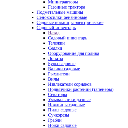
Минитракторы
Газонные трактора
Подметальные машины
Сенокосилки бензиновые
Садовые ножницы электрические
Садовый инвентарь
Назад
Садовый инвентарь
Тележки
Сеялки
Оборудование для полива
Лопаты
Буры садовые
Валики садовые
Рыхлители
Вилы
Извлекатели сорняков
Подвязчики растений (тапенеры)
Секаторы
Умывальники дачные
Ножницы садовые
Пилы садовые
Сучкорезы
Грабли
Ножи садовые