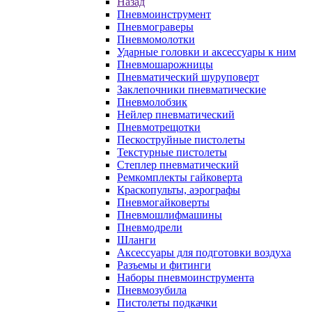
Назад
Пневмоинструмент
Пневмограверы
Пневмомолотки
Ударные головки и аксессуары к ним
Пневмошарожницы
Пневматический шуруповерт
Заклепочники пневматические
Пневмолобзик
Нейлер пневматический
Пневмотрещотки
Пескоструйные пистолеты
Текстурные пистолеты
Степлер пневматический
Ремкомплекты гайковерта
Краскопульты, аэрографы
Пневмогайковерты
Пневмошлифмашины
Пневмодрели
Шланги
Аксессуары для подготовки воздуха
Разъемы и фитинги
Наборы пневмоинструмента
Пневмозубила
Пистолеты подкачки