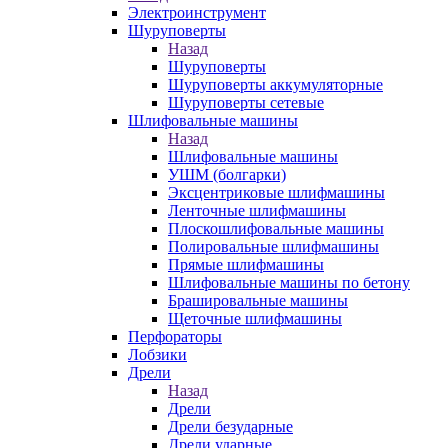
Электроинструмент
Шуруповерты
Назад
Шуруповерты
Шуруповерты аккумуляторные
Шуруповерты сетевые
Шлифовальные машины
Назад
Шлифовальные машины
УШМ (болгарки)
Эксцентриковые шлифмашины
Ленточные шлифмашины
Плоскошлифовальные машины
Полировальные шлифмашины
Прямые шлифмашины
Шлифовальные машины по бетону
Брашировальные машины
Щеточные шлифмашины
Перфораторы
Лобзики
Дрели
Назад
Дрели
Дрели безударные
Дрели ударные