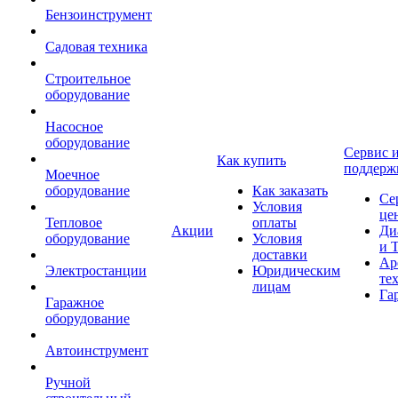
Бензоинструмент
Садовая техника
Строительное
оборудование
Насосное
оборудование
Сервис 
Как купить
поддерж
Моечное
оборудование
Как заказать
Се
Условия
це
Тепловое
оплаты
Акции
Ди
оборудование
Условия
и 
доставки
Ар
Электростанции
Юридическим
те
лицам
Га
Гаражное
оборудование
Автоинструмент
Ручной