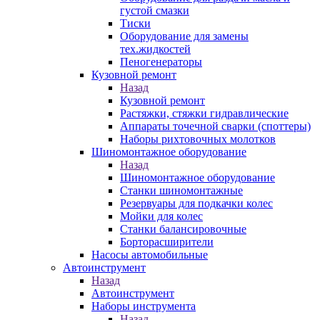
густой смазки
Тиски
Оборудование для замены
тех.жидкостей
Пеногенераторы
Кузовной ремонт
Назад
Кузовной ремонт
Растяжки, стяжки гидравлические
Аппараты точечной сварки (споттеры)
Наборы рихтовочных молотков
Шиномонтажное оборудование
Назад
Шиномонтажное оборудование
Станки шиномонтажные
Резервуары для подкачки колес
Мойки для колес
Станки балансировочные
Борторасширители
Насосы автомобильные
Автоинструмент
Назад
Автоинструмент
Наборы инструмента
Назад