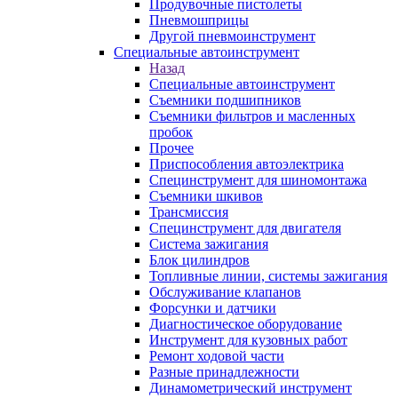
Продувочные пистолеты
Пневмошприцы
Другой пневмоинструмент
Специальные автоинструмент
Назад
Специальные автоинструмент
Съемники подшипников
Съемники фильтров и масленных
пробок
Прочее
Приспособления автоэлектрика
Специнструмент для шиномонтажа
Съемники шкивов
Трансмиссия
Специнструмент для двигателя
Система зажигания
Блок цилиндров
Топливные линии, системы зажигания
Обслуживание клапанов
Форсунки и датчики
Диагностическое оборудование
Инструмент для кузовных работ
Ремонт ходовой части
Разные принадлежности
Динамометрический инструмент