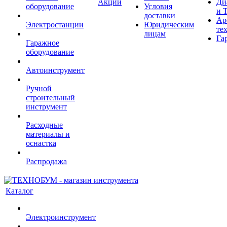
Акции
Ди
оборудование
Условия
и 
доставки
Ар
Электростанции
Юридическим
те
лицам
Га
Гаражное
оборудование
Автоинструмент
Ручной
строительный
инструмент
Расходные
материалы и
оснастка
Распродажа
Каталог
Электроинструмент