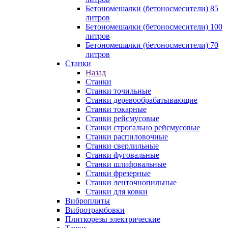
Бетономешалки (бетоносмесители) 85
литров
Бетономешалки (бетоносмесители) 100
литров
Бетономешалки (бетоносмесители) 70
литров
Станки
Назад
Станки
Станки точильные
Станки деревообрабатывающие
Станки токарные
Станки рейсмусовые
Станки строгально рейсмусовые
Станки распиловочные
Станки сверлильные
Станки фуговальные
Станки шлифовальные
Станки фрезерные
Станки ленточнопильные
Станки для ковки
Виброплиты
Вибротрамбовки
Плиткорезы электрические